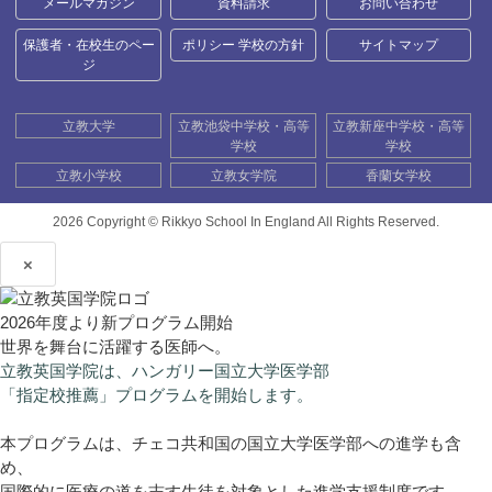
メールマガジン
資料請求
お問い合わせ
保護者・在校生のペー
ポリシー 学校の方針
サイトマップ
ジ
立教大学
立教池袋中学校・高等
立教新座中学校・高等
学校
学校
立教小学校
立教女学院
香蘭女学校
2026 Copyright ©
Rikkyo School In England All Rights Reserved.
×
2026年度より新プログラム開始
世界を舞台に活躍する医師へ。
立教英国学院は、ハンガリー国立大学医学部
「指定校推薦」プログラムを開始します。
本プログラムは、チェコ共和国の国立大学医学部への進学も含
め、
国際的に医療の道を志す生徒を対象とした進学支援制度です。