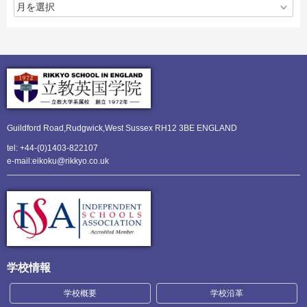
Guildford Road,Rudgwick,
West Sussex RH12 3BE ENGLAND
tel: +44-(0)1403-822107
e-mail:eikoku@rikkyo.co.uk
学校情報
学校概要
学校沿革