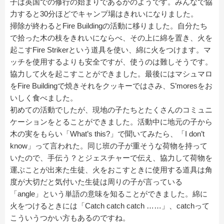
子は英国での修行の始まりであるかのようです。みんなで協
力すると30分ほどでキャンプ場はきれいになりました。
掃除が終わるとFire Buildingの活動に移りました。自分たち
で拾った木の枝をきれいにならべ、その上に綿を置き、火を
起こすFire Strikerという道具を使い、綿に火をつけます。マ
ッチを使用するよりも安全ですが、使うのは難しそうです。
協力して火を起こすことができました。最後にはマシュマロ
をFire Buildingで焼きそれをクッキーではさみ、S’moresをお
いしく食べました。
初めての活動でしたが、現地の子たちとたくさんのコミュニ
ケーションをとることができました。活動中に地元の子から
木の実をもらい「What’s this?」で聞いてみたら、「I don’t
know」って言われた。同じ班の子が重そうな荷物を持って
いたので、手伝う？とジェスチャーで伝え、協力して荷物を
運ぶことが出来た生徒、火をおこすときに使用する道具は角
度が大切だと気付いた生徒は周りの子が言っている
「angle」という単語の意味を知ることができました。綿に
火をつけるときには「Catch catch catch ……」、catchって
こういうつかい方もあるのですね。