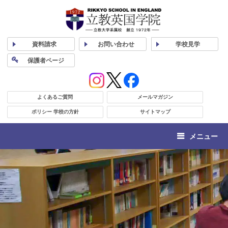
資料
請求
お問い合わせ
学校
見学
保護者
ページ
よくあるご質問
メールマガジン
ポリシー 学校の方針
サイトマップ
メニュー