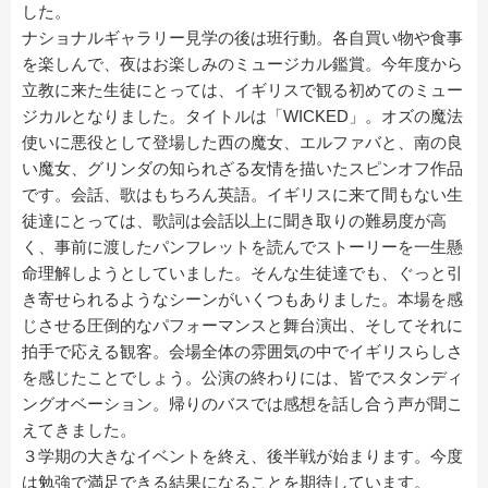
した。
ナショナルギャラリー見学の後は班行動。各自買い物や食事
を楽しんで、夜はお楽しみのミュージカル鑑賞。今年度から
立教に来た生徒にとっては、イギリスで観る初めてのミュー
ジカルとなりました。タイトルは「WICKED」。オズの魔法
使いに悪役として登場した西の魔女、エルファバと、南の良
い魔女、グリンダの知られざる友情を描いたスピンオフ作品
です。会話、歌はもちろん英語。イギリスに来て間もない生
徒達にとっては、歌詞は会話以上に聞き取りの難易度が高
く、事前に渡したパンフレットを読んでストーリーを一生懸
命理解しようとしていました。そんな生徒達でも、ぐっと引
き寄せられるようなシーンがいくつもありました。本場を感
じさせる圧倒的なパフォーマンスと舞台演出、そしてそれに
拍手で応える観客。会場全体の雰囲気の中でイギリスらしさ
を感じたことでしょう。公演の終わりには、皆でスタンディ
ングオベーション。帰りのバスでは感想を話し合う声が聞こ
えてきました。
３学期の大きなイベントを終え、後半戦が始まります。今度
は勉強で満足できる結果になることを期待しています。