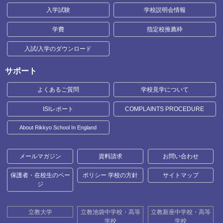
入学試験
学校説明会情報
学費
指定校推薦枠
入試/入学のダウンロード
サポート
よくあるご質問
学校見学について
ISIレポート
COMPLAINTS PROCEDURE
About Rikkyo School In England
メールマガジン
資料請求
お問い合わせ
保護者・在校生のペー
ポリシー 学校の方針
サイトマップ
ジ
立教大学
立教池袋中学校・高等
立教新座中学校・高等
学校
学校