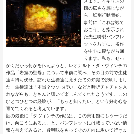
きます。イギリスの
懐の広さを感じなが
ら、班別行動開始。
事前に「これは観て
おこう」と指示され
た先生特製パンフレ
ットを片手に、名作
を中心に観ながら回
ります。私も、せっ
かくだから何かを伝えようと、レオナルド・ダ・ヴィンチの
作品『岩窟の聖母』について事前に調べ、その目の前で生徒
達を待ち伏せ。訪れた生徒達に覚えたての知識で説明しまし
た。生徒達は「本当？ウソっぽい」などと時折チャチャを入
れながらも、きちんと聴いて楽しんでくれたようです。この
ひとつひとつの経験が、「もっと知りたい」という好奇心を
育ててくれると考えています。
話の最後に「ダヴィンチの作品は、この美術館にもう一つだ
け、向こうにあるよ」と、パンフレットには載っていない情
報を与えてみると、皆興味をもってその方向に歩いて行きま