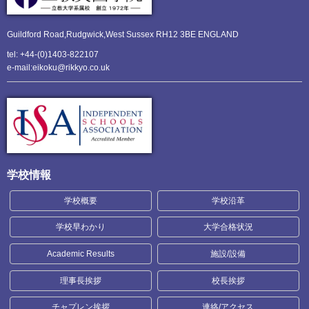
Guildford Road,Rudgwick,
West Sussex RH12 3BE ENGLAND
tel: +44-(0)1403-822107
e-mail:eikoku@rikkyo.co.uk
学校情報
学校概要
学校沿革
学校早わかり
大学合格状況
Academic Results
施設/設備
理事長挨拶
校長挨拶
チャプレン挨拶
連絡/アクセス