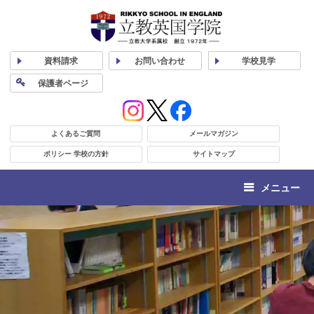
資料
請求
お問い合わせ
学校
見学
保護者
ページ
よくあるご質問
メールマガジン
ポリシー 学校の方針
サイトマップ
メニュー