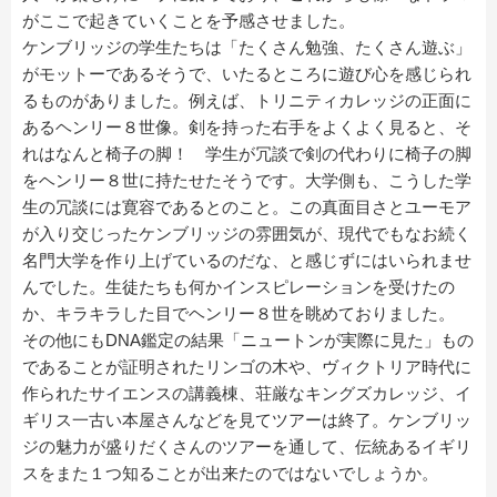
がここで起きていくことを予感させました。
ケンブリッジの学生たちは「たくさん勉強、たくさん遊ぶ」
がモットーであるそうで、いたるところに遊び心を感じられ
るものがありました。例えば、トリニティカレッジの正面に
あるヘンリー８世像。剣を持った右手をよくよく見ると、そ
れはなんと椅子の脚！ 学生が冗談で剣の代わりに椅子の脚
をヘンリー８世に持たせたそうです。大学側も、こうした学
生の冗談には寛容であるとのこと。この真面目さとユーモア
が入り交じったケンブリッジの雰囲気が、現代でもなお続く
名門大学を作り上げているのだな、と感じずにはいられませ
んでした。生徒たちも何かインスピレーションを受けたの
か、キラキラした目でヘンリー８世を眺めておりました。
その他にもDNA鑑定の結果「ニュートンが実際に見た」もの
であることが証明されたリンゴの木や、ヴィクトリア時代に
作られたサイエンスの講義棟、荘厳なキングズカレッジ、イ
ギリス一古い本屋さんなどを見てツアーは終了。ケンブリッ
ジの魅力が盛りだくさんのツアーを通して、伝統あるイギリ
スをまた１つ知ることが出来たのではないでしょうか。