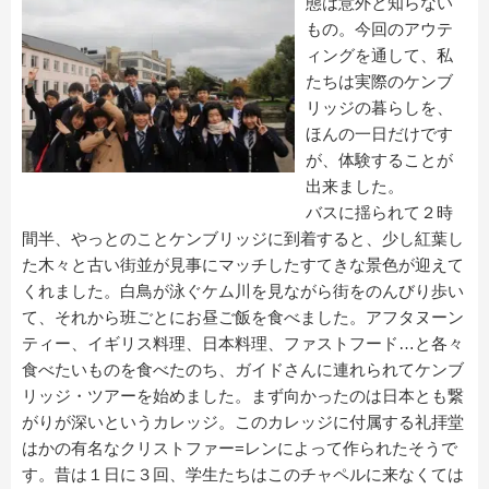
態は意外と知らない
もの。今回のアウテ
ィングを通して、私
たちは実際のケンブ
リッジの暮らしを、
ほんの一日だけです
が、体験することが
出来ました。
バスに揺られて２時
間半、やっとのことケンブリッジに到着すると、少し紅葉し
た木々と古い街並が見事にマッチしたすてきな景色が迎えて
くれました。白鳥が泳ぐケム川を見ながら街をのんびり歩い
て、それから班ごとにお昼ご飯を食べました。アフタヌーン
ティー、イギリス料理、日本料理、ファストフード…と各々
食べたいものを食べたのち、ガイドさんに連れられてケンブ
リッジ・ツアーを始めました。まず向かったのは日本とも繋
がりが深いというカレッジ。このカレッジに付属する礼拝堂
はかの有名なクリストファー=レンによって作られたそうで
す。昔は１日に３回、学生たちはこのチャペルに来なくては