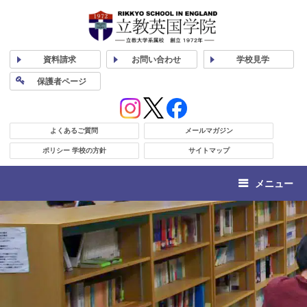
資料
請求
お問い合わせ
学校
見学
保護者
ページ
よくあるご質問
メールマガジン
ポリシー 学校の方針
サイトマップ
メニュー