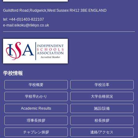
Guildford Road,Rudgwick,
West Sussex RH12 3BE ENGLAND
tel: +44-(0)1403-822107
e-mail:eikoku@rikkyo.co.uk
学校情報
学校概要
学校沿革
学校早わかり
大学合格状況
Academic Results
施設/設備
理事長挨拶
校長挨拶
チャプレン挨拶
連絡/アクセス