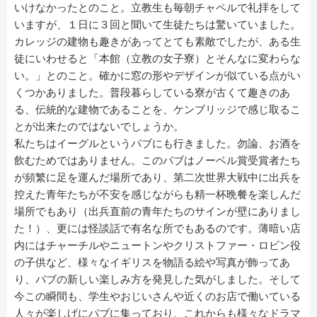
いけなかったとのこと。立教生も毎朝チャペルで礼拝をして
いますが、１日に３回と聞いて生徒たちは驚いていました。
カレッジの建物も趣きがあってとても素敵でしたが、ある生
徒にいわせると「本館（立教の女子寮）とそんなに変わらな
い。」とのこと。確かに窓の形やデザインが似ている点がい
くつかありました。普段暮らしている寮が古くて趣きのあ
る、伝統的な建物であることを、ケンブリッジで感じ取るこ
とが出来たのではないでしょうか。
私たちはイーグルというパブにも行きました。勿論、お酒を
飲むためではありません。このパブはノーベル賞受賞者たち
が頻繁に足を運んだ場所であり、第二次世界大戦中に出兵を
控えた青年たちが不安を感じながらも精一杯晩餐を楽しんだ
場所でもあり（出兵直前の青年たちのサインが壁にありまし
た！）、更には怪談話で有名な所でもあるのです。薄暗い店
内にはチャーチルやニュートンやクリストファー・ロビン役
の子供など、様々なイギリスを物語る絵や写真が飾ってあ
り、パブの新しい楽しみ方を発見した気がしました。そして
今この瞬間も、学生やおじいさんや近くのお店で働いている
人々が楽しげにパブに集っており、これからも様々なドラマ