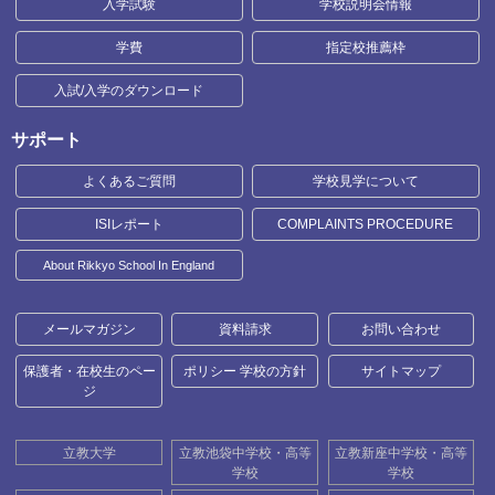
入学試験
学校説明会情報
学費
指定校推薦枠
入試/入学のダウンロード
サポート
よくあるご質問
学校見学について
ISIレポート
COMPLAINTS PROCEDURE
About Rikkyo School In England
メールマガジン
資料請求
お問い合わせ
保護者・在校生のペー
ポリシー 学校の方針
サイトマップ
ジ
立教大学
立教池袋中学校・高等
立教新座中学校・高等
学校
学校