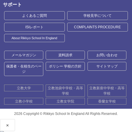
サポート
よくあるご質問
学校見学について
ISIレポート
COMPLAINTS PROCEDURE
About Rikkyo School In England
メールマガジン
資料請求
お問い合わせ
保護者・在校生のペー
ポリシー 学校の方針
サイトマップ
ジ
立教大学
立教池袋中学校・高等
立教新座中学校・高等
学校
学校
立教小学校
立教女学院
香蘭女学校
2026 Copyright ©
Rikkyo School In England All Rights Reserved.
×