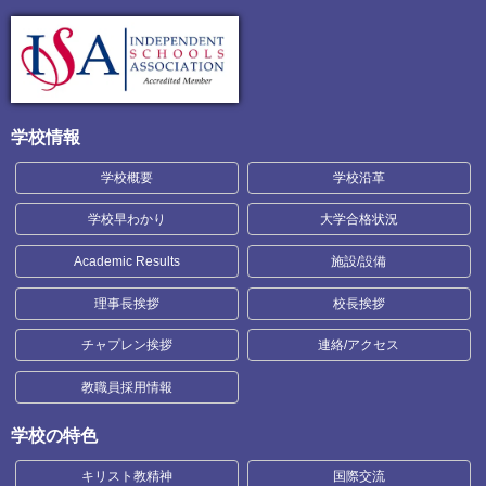
学校情報
学校概要
学校沿革
学校早わかり
大学合格状況
Academic Results
施設/設備
理事長挨拶
校長挨拶
チャプレン挨拶
連絡/アクセス
教職員採用情報
学校の特色
キリスト教精神
国際交流