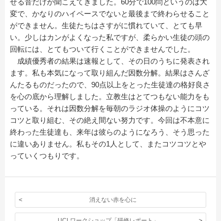
せる音だけが聞こえてきました。60分で100問というのは大
変で、かなりのハイペースでないと最後まで終わらせること
ができません。生徒たちはさすがに慣れていて、とても早
い。少しはカンがよくなった私ですが、柔らかい生徒の頭の
回転には、とてもついて行くことができませんでした。
成績優秀者の結果は速報として、その日のうちに発表され
ます。私も本気になって取り組んだ因数分解。結果はさんざ
んたるものだったので、90点以上をとった生徒達の格好良さ
を心の底から理解しました。立教生はとてつもない能力をも
っている。それは因数分解を毎朝のラジオ体操のようにコツ
コツと取り組む、その絶え間ない努力です。今回は不本意に
終わった生徒達も、来年は彼らのようになろう、そう思った
に違いありません。私もその1人として、またコツコツとや
っていくつもりです。
消えない赤を心に
UCLワークショップ「研修レポート」