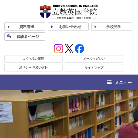
資料
請求
お問い合わせ
学校
見学
保護者
ページ
よくあるご質問
メールマガジン
ポリシー 学校の方針
サイトマップ
メニュー