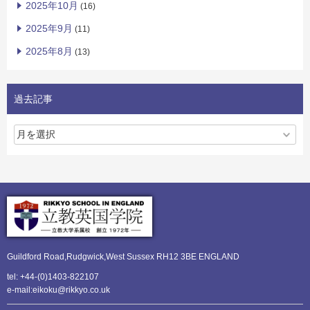
2025年10月
(16)
2025年9月
(11)
2025年8月
(13)
過去記事
Guildford Road,Rudgwick,
West Sussex RH12 3BE ENGLAND
tel: +44-(0)1403-822107
e-mail:eikoku@rikkyo.co.uk