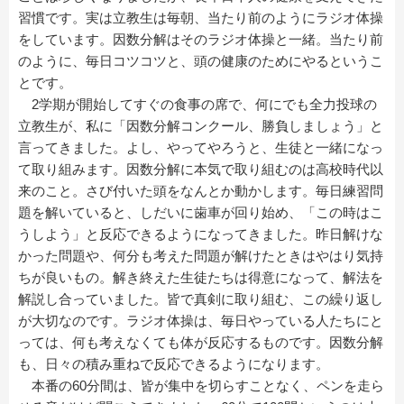
習慣です。実は立教生は毎朝、当たり前のようにラジオ体操
をしています。因数分解はそのラジオ体操と一緒。当たり前
のように、毎日コツコツと、頭の健康のためにやるというこ
とです。
2学期が開始してすぐの食事の席で、何にでも全力投球の
立教生が、私に「因数分解コンクール、勝負しましょう」と
言ってきました。よし、やってやろうと、生徒と一緒になっ
て取り組みます。因数分解に本気で取り組むのは高校時代以
来のこと。さび付いた頭をなんとか動かします。毎日練習問
題を解いていると、しだいに歯車が回り始め、「この時はこ
うしよう」と反応できるようになってきました。昨日解けな
かった問題や、何分も考えた問題が解けたときはやはり気持
ちが良いもの。解き終えた生徒たちは得意になって、解法を
解説し合っていました。皆で真剣に取り組む、この繰り返し
が大切なのです。ラジオ体操は、毎日やっている人たちにと
っては、何も考えなくても体が反応するものです。因数分解
も、日々の積み重ねで反応できるようになります。
本番の60分間は、皆が集中を切らすことなく、ペンを走ら