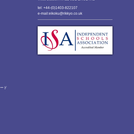
tel: +44-(0)1403-822107
e-mail:eikoku@rikkyo.co.uk
ロード