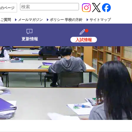
検
生の
ページ
索
対
るご質問
メールマガジン
ポリシー 学校の方針
サイトマップ
象:
更新情報
入試情報