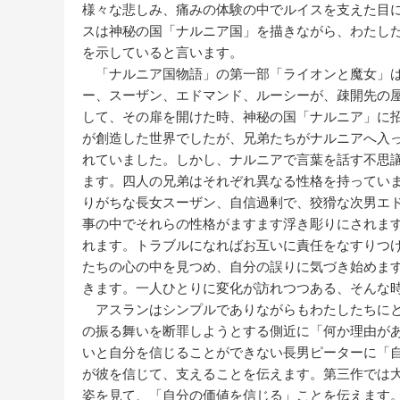
様々な悲しみ、痛みの体験の中でルイスを支えた目
スは神秘の国「ナルニア国」を描きながら、わたし
を示していると言います。
「ナルニア国物語」の第一部「ライオンと魔女」は
ー、スーザン、エドマンド、ルーシーが、疎開先の
して、その扉を開けた時、神秘の国「ナルニア」に
が創造した世界でしたが、兄弟たちがナルニアへ入
れていました。しかし、ナルニアで言葉を話す不思
ます。四人の兄弟はそれぞれ異なる性格を持ってい
りがちな長女スーザン、自信過剰で、狡猾な次男エ
事の中でそれらの性格がますます浮き彫りにされま
れます。トラブルになればお互いに責任をなすりつ
たちの心の中を見つめ、自分の誤りに気づき始めま
きます。一人ひとりに変化が訪れつつある、そんな
アスランはシンプルでありながらもわたしたちにと
の振る舞いを断罪しようとする側近に「何か理由が
いと自分を信じることができない長男ピーターに「
が彼を信じて、支えることを伝えます。第三作では
姿を見て、「自分の価値を信じる」ことを伝えます