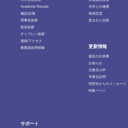
Academic Results
大学との連携
施設/設備
地域交流
理事長挨拶
恵まれた自然
校長挨拶
チャプレン挨拶
連絡/アクセス
更新情報
教職員採用情報
最近の出来事
お知らせ
立教生の声
卒業生訪問
同窓生からのメッセージ
特集ページ
サポート