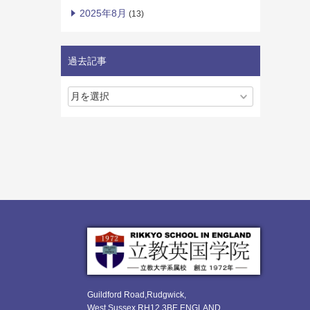
2025年8月
(13)
過去記事
Guildford Road,Rudgwick,
West Sussex RH12 3BE ENGLAND