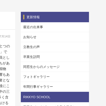
更新情報
最近の出来事
07月14日
お知らせ
とつの
立教生の声
語」で
卒業生訪問
員とし
ちがあ
同窓生からのメッセージ
国物
響もあ
フォトギャラリー
者とな
後にこ
年間行事ギャラリー
中の三
多く含
RIKKYO SCHOOL
おける