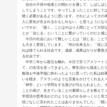
自分の子供や他者との関わりを通して、しばしばし
してしまうことです。やってしまったことに対して
聴く必要があるように思います。それによってその
人に変化が生まれるかもしれない、と思うようにな
いですが、「聴く」ことはやはり人間にとって大切
とが「信じる」ということに繋がっていくのだと感
今日の社会において難しいことは「信じる」ことで
も大きく変容しています。「何が出来るか」「役に
れば捨てられる社会です。成績、成果ばかりが重視
る社会です。
中学二年から親元を離れ、今日で言うアスリートコ
て」の生活を送ってきました。寮生活から脱走した
勉強も中途半端に終わったように思っていた私は結
いを聴き、アスランのような言葉をかけてくれる人
「神学」という学問をする喜びが与えられました。
ことの喜び、生きていることの素晴らしさを教えて
学習法や思考法がどのようなものかをゆっくりと見
頭ごなしに言われたことはありませんでした。「聴