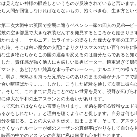
には見えない神様の眼差しというものが反映されていると言います
たち人間が回復しなければならないもの、抱くべき心、生き方とい
第二次大戦中の英国で空襲に遭うペペンシー家の四人の兄弟―ピ
屋敷の空き部屋で大きな衣装だんすを発見するところから始まりま
招かれます。「ナルニア」はライオンの姿をした偉大な平和の王ア
った時、そこは白い魔女の支配によりクリスマスのない百年の冬に
議な生き物たちからこの国の運命を変えるのは自分たちであると知
ました。責任感が強く他人にも厳しい長男ピーター、慎重過ぎて臆
ドマンド、あどけない純真な末っ子のルーシー。ナルニアでの様々
す。弱さ、未熟さを持った兄弟たちのありのままの姿がナルニアで
け合い喧嘩ばかり……。しかし、こうした経験を通して次第に彼ら
す。そして、これまでに見たことのない世界を見て、視野が広げら
時に偉大な平和の王アスランとの出会いがあります。
って忘れてはならない言葉を語ります。兄弟を裏切る狡猾なエド
あるかもしれない。」と理由を聴くようにと促します。自分は何も
自分を信じる」ことの大切さを伝え、励まします。そして、アスラ
大きくなったルーシーが姉のスーザンの真似事ばかりをして自分を
。映画の中でのアスランの言葉に私は何度も心を打たれます。