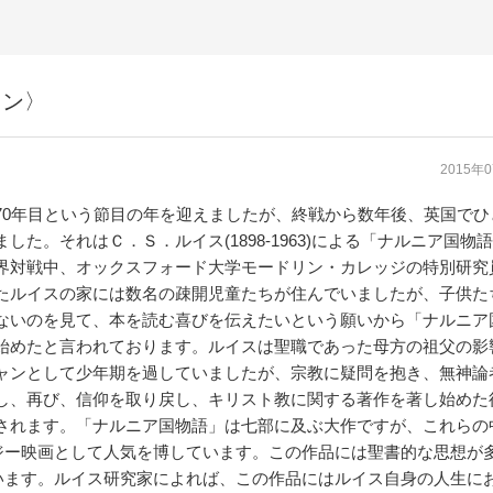
レン〉
2015年
0年目という節目の年を迎えましたが、終戦から数年後、英国でひ
した。それはＣ．Ｓ．ルイス(1898-1963)による「ナルニア国物
界対戦中、オックスフォード大学モードリン・カレッジの特別研究
たルイスの家には数名の疎開児童たちが住んでいましたが、子供た
ないのを見て、本を読む喜びを伝えたいという願いから「ナルニア
始めたと言われております。ルイスは聖職であった母方の祖父の影
ャンとして少年期を過していましたが、宗教に疑問を抱き、無神論
し、再び、信仰を取り戻し、キリスト教に関する著作を著し始めた
されます。「ナルニア国物語」は七部に及ぶ大作ですが、これらの
ジー映画として人気を博しています。この作品には聖書的な思想が
います。ルイス研究家によれば、この作品にはルイス自身の人生に