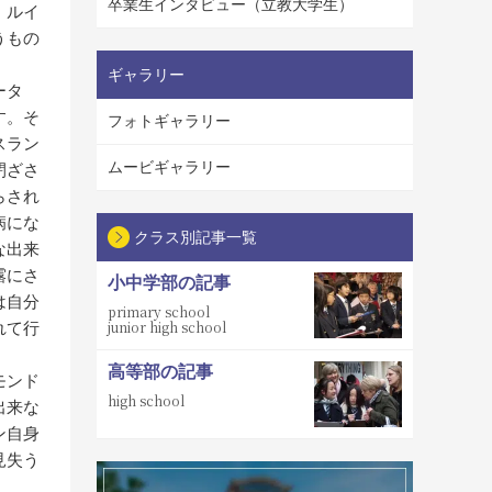
卒業生インタビュー（立教大学生）
。ルイ
うもの
ギャラリー
ータ
す。そ
フォトギャラリー
スラン
ムービギャラリー
閉ざさ
らされ
病にな
クラス別記事一覧
な出来
露にさ
小中学部の記事
は自分
primary school
junior high school
れて行
高等部の記事
モンド
high school
出来な
ン自身
見失う