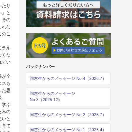
いたり
い」と
、その
しれな
このこ
モラル
なくな
れてい
バックナンバー
果が全
同窓生からのメッセージ No.4（2026.7）
ニスも
した思
同窓生からのメッセージ
後、
No.3（2025.12）
、学ぶ
た私の
同窓生からのメッセージ No.2（2025.7）
悪いと
を育て
同窓生からのメッセージ No.1（2025.4）