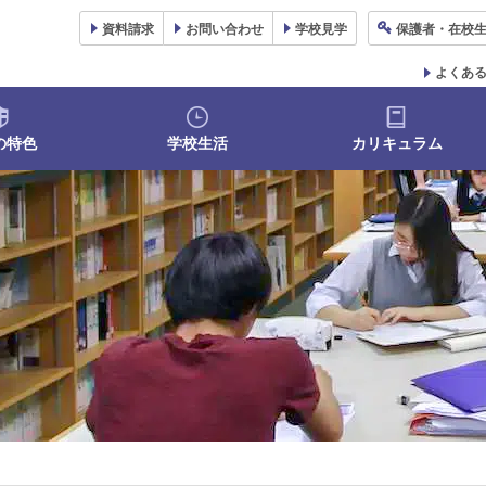
資料
請求
お問い合わせ
学校
見学
保護者
・在校
よくあ
の特色
学校生活
カリキュラム