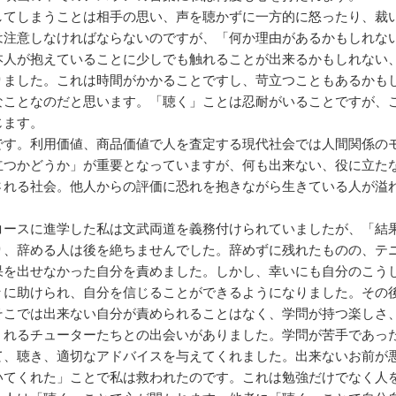
てしまうことは相手の思い、声を聴かずに一方的に怒ったり、裁
は注意しなければならないのですが、「何か理由があるかもしれな
本人が抱えていることに少しでも触れることが出来るかもしれない
りました。これは時間がかかることですし、苛立つこともあるかも
なことなのだと思います。「聴く」ことは忍耐がいることですが、
じます。
す。利用価値、商品価値で人を査定する現代社会では人間関係の
立つかどうか」が重要となっていますが、何も出来ない、役に立た
される社会。他人からの評価に恐れを抱きながら生きている人が溢
ースに進学した私は文武両道を義務付けられていましたが、「結
り、辞める人は後を絶ちませんでした。辞めずに残れたものの、テ
果を出せなかった自分を責めました。しかし、幸いにも自分のこう
々に助けられ、自分を信じることができるようになりました。その
そこでは出来ない自分が責められることはなく、学問が持つ楽しさ
くれるチューターたちとの出会いがありました。学問が苦手であっ
て、聴き、適切なアドバイスを与えてくれました。出来ないお前が
いてくれた」ことで私は救われたのです。これは勉強だけでなく人