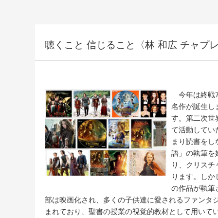
聴くこと 信じること〈林 和広 チャプ
今年は終戦7
名作が誕生しま
す。第二次世
て活動してい
まり読書をし
語」の執筆を
り、クリスチ
ります。しか
の作品が執筆
部は映画化され、多くの子供達に愛されるファンタ
まれており、聖書の授業の視覚的教材として用いて