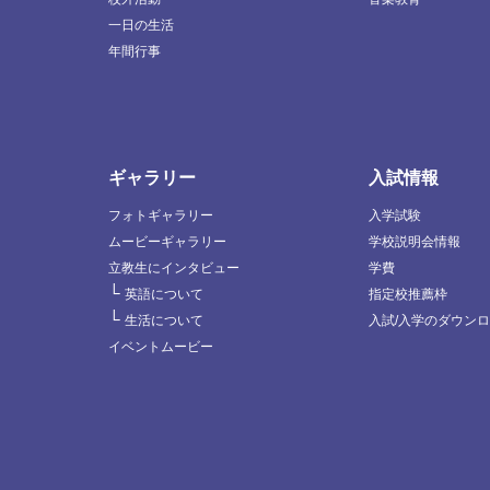
一日の生活
年間行事
ギャラリー
入試情報
フォトギャラリー
入学試験
ムービーギャラリー
学校説明会情報
立教生にインタビュー
学費
└
英語について
指定校推薦枠
└
生活について
入試/入学のダウン
イベントムービー