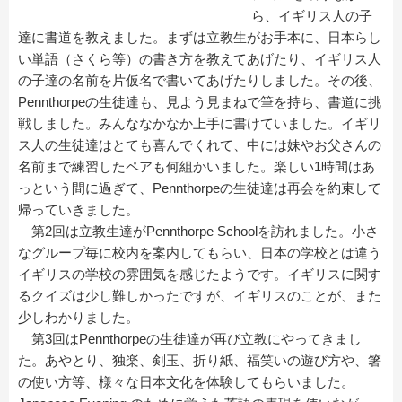
ら、イギリス人の子
達に書道を教えました。まずは立教生がお手本に、日本らし
い単語（さくら等）の書き方を教えてあげたり、イギリス人
の子達の名前を片仮名で書いてあげたりしました。その後、
Pennthorpeの生徒達も、見よう見まねで筆を持ち、書道に挑
戦しました。みんななかなか上手に書けていました。イギリ
ス人の生徒達はとても喜んでくれて、中には妹やお父さんの
名前まで練習したペアも何組かいました。楽しい1時間はあ
っという間に過ぎて、Pennthorpeの生徒達は再会を約束して
帰っていきました。
第2回は立教生達がPennthorpe Schoolを訪れました。小さ
なグループ毎に校内を案内してもらい、日本の学校とは違う
イギリスの学校の雰囲気を感じたようです。イギリスに関す
るクイズは少し難しかったですが、イギリスのことが、また
少しわかりました。
第3回はPennthorpeの生徒達が再び立教にやってきまし
た。あやとり、独楽、剣玉、折り紙、福笑いの遊び方や、箸
の使い方等、様々な日本文化を体験してもらいました。