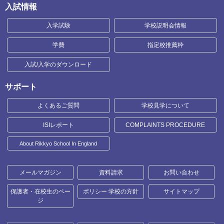
入試情報
入学試験
学校説明会情報
学費
指定校推薦枠
入試/入学のダウンロード
サポート
よくあるご質問
学校見学について
ISIレポート
COMPLAINTS PROCEDURE
About Rikkyo School In England
メールマガジン
資料請求
お問い合わせ
保護者・在校生のペー
ポリシー 学校の方針
サイトマップ
ジ