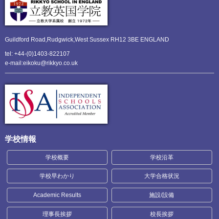
Guildford Road,Rudgwick,
West Sussex RH12 3BE ENGLAND
tel: +44-(0)1403-822107
e-mail:eikoku@rikkyo.co.uk
学校情報
学校概要
学校沿革
学校早わかり
大学合格状況
Academic Results
施設/設備
理事長挨拶
校長挨拶