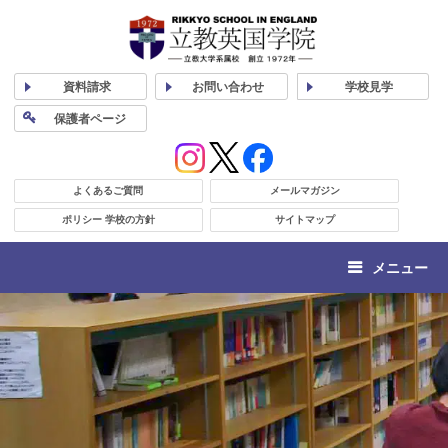
資料
請求
お問い合わせ
学校
見学
保護者
ページ
よくあるご質問
メールマガジン
ポリシー 学校の方針
サイトマップ
メニュー