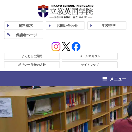
資料
請求
お問い合わせ
学校
見学
保護者
ページ
よくあるご質問
メールマガジン
ポリシー 学校の方針
サイトマップ
メニュー