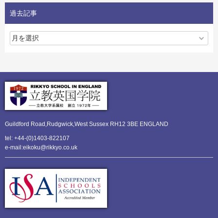
過去記事
Guildford Road,Rudgwick,
West Sussex RH12 3BE ENGLAND
tel: +44-(0)1403-822107
e-mail:eikoku@rikkyo.co.uk