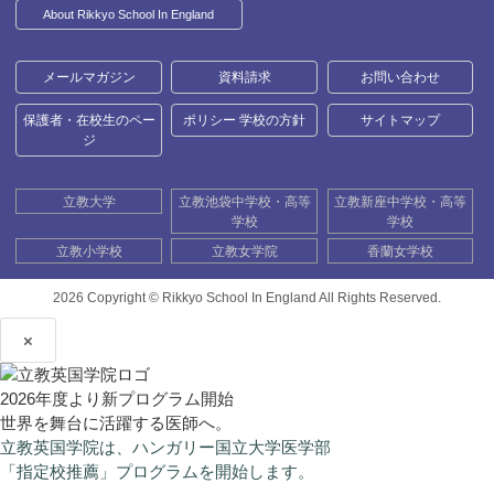
About Rikkyo School In England
メールマガジン
資料請求
お問い合わせ
保護者・在校生のペー
ポリシー 学校の方針
サイトマップ
ジ
立教大学
立教池袋中学校・高等
立教新座中学校・高等
学校
学校
立教小学校
立教女学院
香蘭女学校
2026 Copyright ©
Rikkyo School In England All Rights Reserved.
×
2026年度より新プログラム開始
世界を舞台に活躍する医師へ。
立教英国学院は、ハンガリー国立大学医学部
「指定校推薦」プログラムを開始します。