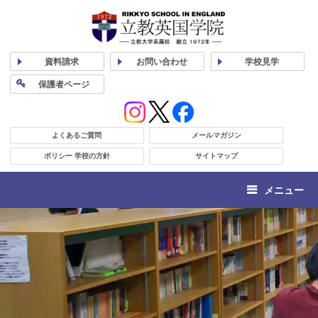
資料
請求
お問い合わせ
学校
見学
保護者
ページ
よくあるご質問
メールマガジン
ポリシー 学校の方針
サイトマップ
メニュー