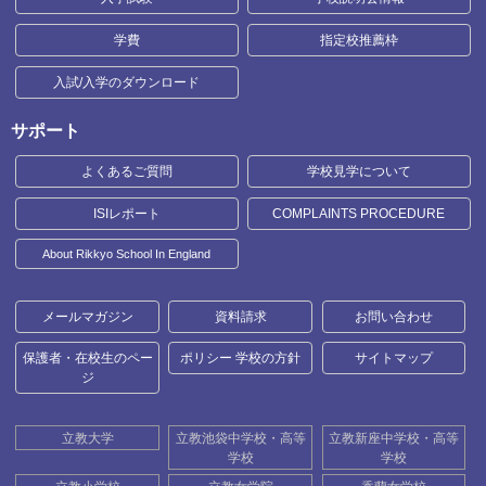
学費
指定校推薦枠
入試/入学のダウンロード
サポート
よくあるご質問
学校見学について
ISIレポート
COMPLAINTS PROCEDURE
About Rikkyo School In England
メールマガジン
資料請求
お問い合わせ
保護者・在校生のペー
ポリシー 学校の方針
サイトマップ
ジ
立教大学
立教池袋中学校・高等
立教新座中学校・高等
学校
学校