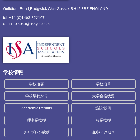
Guildford Road,Rudgwick,
West Sussex RH12 3BE ENGLAND
tel: +44-(0)1403-822107
e-mail:eikoku@rikkyo.co.uk
学校情報
学校概要
学校沿革
学校早わかり
大学合格状況
Academic Results
施設/設備
理事長挨拶
校長挨拶
チャプレン挨拶
連絡/アクセス