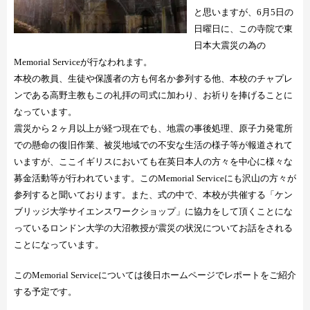
と思いますが、
6
月
5
日の
日曜日に、この寺院で東
日本大震災の為の
Memorial Service
が行なわれます。
本校の教員、生徒や保護者の方も何名か参列する他、本校のチャプレ
ンである高野主教もこの礼拝の司式に加わり、お祈りを捧げることに
なっています。
震災から２ヶ月以上が経つ現在でも、地震の事後処理、原子力発電所
での懸命の復旧作業、被災地域での不安な生活の様子等が報道されて
いますが、ここイギリスにおいても在英日本人の方々を中心に様々な
募金活動等が行われています。この
Memorial Service
にも沢山の方々が
参列すると聞いております。また、式の中で、本校が共催する「ケン
ブリッジ大学サイエンスワークショップ」に協力をして頂くことにな
っているロンドン大学の大沼教授が震災の状況についてお話をされる
ことになっています。
この
Memorial Service
については後日ホームページでレポートをご紹介
する予定です。