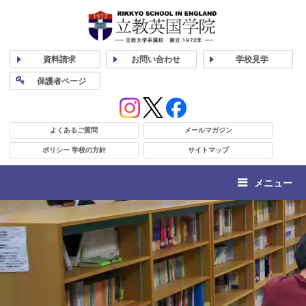
資料
請求
お問い合わせ
学校
見学
保護者
ページ
よくあるご質問
メールマガジン
ポリシー 学校の方針
サイトマップ
メニュー