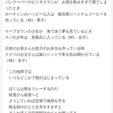
バンクーバーのビジネスマンが お酒を飲みすぎて寝てしま
ったとき
ホーチミンのハッピーな人は 観光客にベトナムコーヒーを
売っている（M1・男子）
ケープタウンの少女が 海で泳ぐ夢を見ているとき
スパの少年は 朝風呂に入っている（M1・女子）
日本のお母さんが息子のお弁当を作っている時
ドイツのお父さんは娘にベットで本を読み聞かせている
（M1・女子）
「この地球では
いつもどこかで朝がはじまっている
ぼくらは朝をリレーするのだ
経度から経度へと
そうしていわば交替で地球を守る
眠る前のひととき耳をすますと
どこか遠くで目覚時計のベルが鳴ってる