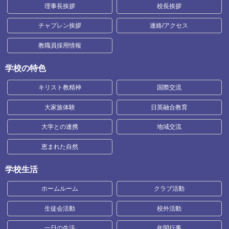
理事長挨拶
校長挨拶
チャプレン挨拶
連絡/アクセス
教職員採用情報
学校の特色
キリスト教精神
国際交流
大家族体験
日英融合教育
大学との連携
地域交流
恵まれた自然
学校生活
ホームルーム
クラブ活動
生徒会活動
校外活動
一日の生活
年間行事