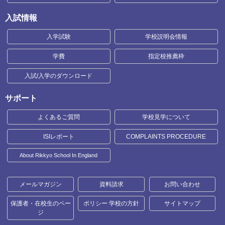
入試情報
入学試験
学校説明会情報
学費
指定校推薦枠
入試/入学のダウンロード
サポート
よくあるご質問
学校見学について
ISIレポート
COMPLAINTS PROCEDURE
About Rikkyo School In England
メールマガジン
資料請求
お問い合わせ
保護者・在校生のペー
ポリシー 学校の方針
サイトマップ
ジ