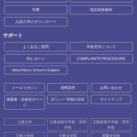
学費
指定校推薦枠
入試/入学のダウンロード
サポート
よくあるご質問
学校見学について
ISIレポート
COMPLAINTS PROCEDURE
About Rikkyo School In England
メールマガジン
資料請求
お問い合わせ
保護者・在校生のペー
ポリシー 学校の方針
サイトマップ
ジ
立教大学
立教池袋中学校・高等
立教新座中学校・高等
学校
学校
立教小学校
立教女学院
香蘭女学校