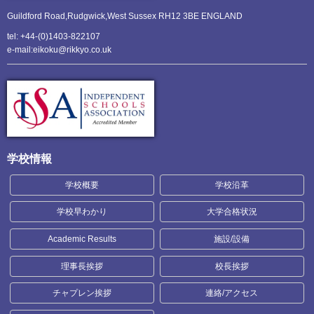
Guildford Road,Rudgwick,
West Sussex RH12 3BE ENGLAND
tel: +44-(0)1403-822107
e-mail:eikoku@rikkyo.co.uk
学校情報
学校概要
学校沿革
学校早わかり
大学合格状況
Academic Results
施設/設備
理事長挨拶
校長挨拶
チャプレン挨拶
連絡/アクセス