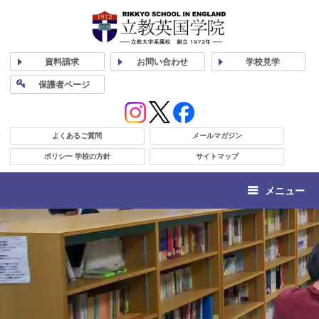
資料
請求
お問い合わせ
学校
見学
保護者
ページ
よくあるご質問
メールマガジン
ポリシー 学校の方針
サイトマップ
メニュー