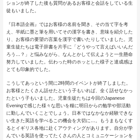
ションが終了した後も質問があるお客様と会話をしている生
徒もいました。
『日本語企画』ではお客様の名前を聞き、その当て字を考
え、半紙に墨と筆を用いてその漢字を書き、意味を紹介した
り、お客様の要望の言葉を漢字で書いたりしていました。児
童生徒たちは電子辞書を片手に「どうやって言えばいいんだ
ろう…？」と悩みながら、なんとかして伝えようと一生懸命
努力していました。伝わった時のホッとした様子と達成感は
とても印象的でした。
こうしてあっという間に2時間のイベントが終了しました。
お客様とたくさん話せたという子もいれば、全く話せなかっ
たという子もいました。児童生徒たちは今回のJapanese
Eveningで感じた様々な思いを糧に明日からの勉学や部活動
に勤しんでいくことでしょう。日本ではなかなか経験できな
い生きた英語を学べるこの機会を大切に…。もうまもなくす
るとイギリス各地に赴くアウティングがあります。自分が学
んでいる英語を使ってたくさんの人とコミュニケーションを