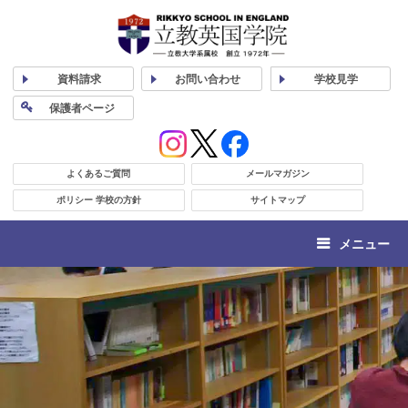
資料
請求
お問い合わせ
学校
見学
保護者
ページ
よくあるご質問
メールマガジン
ポリシー 学校の方針
サイトマップ
メニュー