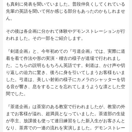
も真剣に発表を聞いていました。普段仲良くしてくれている
先輩の英語を聞いて何か感じる部分もあったのかもしれませ
ん。
その後は各企画に分かれて体験やデモンストレーションが行
われました。その一部をご紹介します。
『剣道企画』と、今年初めての『弓道企画』では、実際に道
着を着て作法や形の実演・稽古の様子が道場で行われまし
た。こちらの説明ももちろん英語です。剣道は、かけ声や切
り返しの迫力に驚き、後ろに身を引いてしまうお客様もいま
した。弓道は、美しい射術の様子にカメラのシャッターを切
る音が響き、息をすることを忘れてしまうような凛とした空
間でした。
『茶道企画』は茶室のある教室で行われましたが、教室の外
までお客様が溢れ、超満員となっていました。茶道部の生徒
が亭主、放課後も使って連日練習をした新入生がお客さんと
なり、茶席での一連の流れを実演しました。デモンストレー