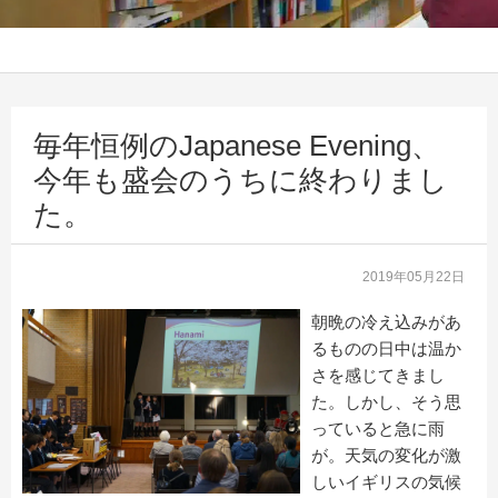
毎年恒例のJapanese Evening、
今年も盛会のうちに終わりまし
た。
2019年05月22日
朝晩の冷え込みがあ
るものの日中は温か
さを感じてきまし
た。しかし、そう思
っていると急に雨
が。天気の変化が激
しいイギリスの気候