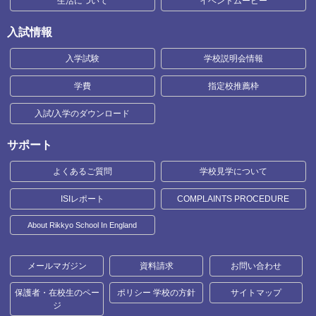
生活について
イベントムービー
入試情報
入学試験
学校説明会情報
学費
指定校推薦枠
入試/入学のダウンロード
サポート
よくあるご質問
学校見学について
ISIレポート
COMPLAINTS PROCEDURE
About Rikkyo School In England
メールマガジン
資料請求
お問い合わせ
保護者・在校生のペー
ポリシー 学校の方針
サイトマップ
ジ