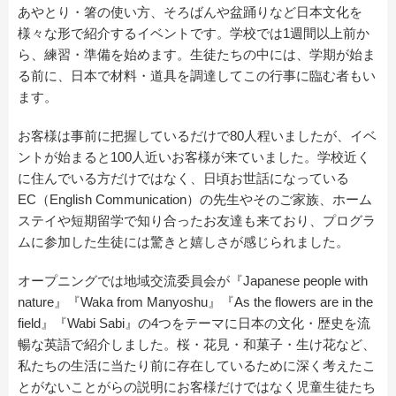
あやとり・箸の使い方、そろばんや盆踊りなど日本文化を
様々な形で紹介するイベントです。学校では1週間以上前か
ら、練習・準備を始めます。生徒たちの中には、学期が始ま
る前に、日本で材料・道具を調達してこの行事に臨む者もい
ます。
お客様は事前に把握しているだけで80人程いましたが、イベ
ントが始まると100人近いお客様が来ていました。学校近く
に住んでいる方だけではなく、日頃お世話になっている
EC（English Communication）の先生やそのご家族、ホーム
ステイや短期留学で知り合ったお友達も来ており、プログラ
ムに参加した生徒には驚きと嬉しさが感じられました。
オープニングでは地域交流委員会が『Japanese people with
nature』『Waka from Manyoshu』『As the flowers are in the
field』『Wabi Sabi』の4つをテーマに日本の文化・歴史を流
暢な英語で紹介しました。桜・花見・和菓子・生け花など、
私たちの生活に当たり前に存在しているために深く考えたこ
とがないことがらの説明にお客様だけではなく児童生徒たち