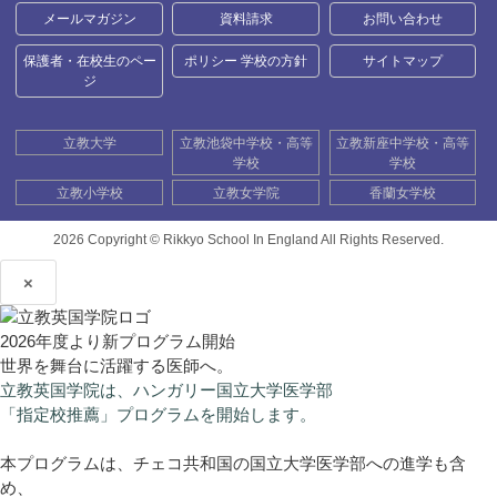
メールマガジン
資料請求
お問い合わせ
保護者・在校生のペー
ポリシー 学校の方針
サイトマップ
ジ
立教大学
立教池袋中学校・高等
立教新座中学校・高等
学校
学校
立教小学校
立教女学院
香蘭女学校
2026 Copyright ©
Rikkyo School In England All Rights Reserved.
×
2026年度より新プログラム開始
世界を舞台に活躍する医師へ。
立教英国学院は、ハンガリー国立大学医学部
「指定校推薦」プログラムを開始します。
本プログラムは、チェコ共和国の国立大学医学部への進学も含
め、