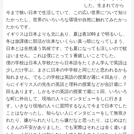
した。生まれてから
今まで狭い日本で生活していて、この広い世界について知り
たかったし、世界のいろいろな環境や自然に触れてみたかっ
たからです。
イギリスは日本よりも北にあり、夏は夜10時まで明るいし、
冬は放課後に部活が出来ないくらい真っ暗になってしまう、
日本とは全然違う気候です。でも夏になっても涼しいので蚊
はいません。これは僕にとって１番嬉しいことでした。
僕の学校は日本人学校だから日本語をたくさん学んで英語は
少しだけ学ぶ、まさに日本の中学校と同じだと思われるかも
知れません。でもこの学校は英語の授業が週に４回あり、さ
らにイギリス人の先生の英語と理科の授業などが合計週に７
回もあります。しかもその英語の授業で週に１回、いろいろ
な町に外出して、現地の人々にインタビューをしに行きま
す。いきなり現地の人々に質問するなんて今まで日本でした
ことはなかったし、知らない人にインタビューをして無視さ
れたり、嫌がられたりしたら嫌だなと思ったり、はじめはた
くさんの不安がありました。でも実際はそれとは全く違いま