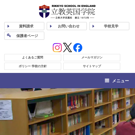
資料
請求
お問い合わせ
学校
見学
保護者
ページ
よくあるご質問
メールマガジン
ポリシー 学校の方針
サイトマップ
メニュー