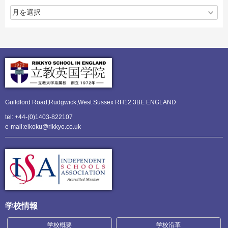
Guildford Road,Rudgwick,
West Sussex RH12 3BE ENGLAND
tel: +44-(0)1403-822107
e-mail:eikoku@rikkyo.co.uk
学校情報
学校概要
学校沿革