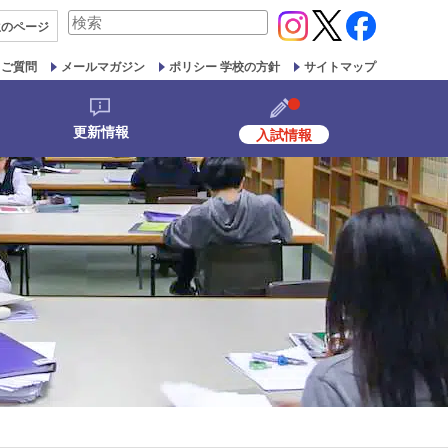
検
生の
ページ
索
対
るご質問
メールマガジン
ポリシー 学校の方針
サイトマップ
象:
更新情報
入試情報