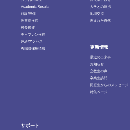
Academic Results
大学との連携
施設/設備
地域交流
理事長挨拶
恵まれた自然
校長挨拶
チャプレン挨拶
連絡/アクセス
更新情報
教職員採用情報
最近の出来事
お知らせ
立教生の声
卒業生訪問
同窓生からのメッセージ
特集ページ
サポート