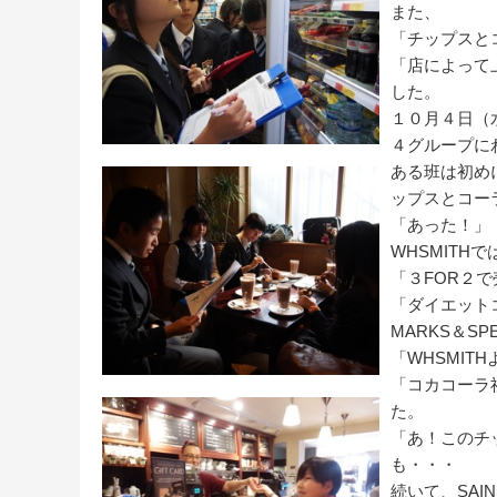
また、
「チップスと
「店によって
した。
１０月４日（
４グループに
ある班は初めに
ップスとコー
「あった！」
WHSMITH
「３FOR２
「ダイエット
MARKS＆SP
「WHSMIT
「コカコーラ
た。
「あ！このチ
も・・・
続いて、SAI