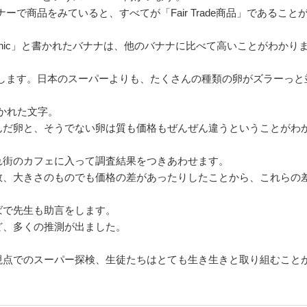
ーで商品をみていると、すべてが「Fair Trade商品」であること
anic」と書かれたバナナは、他のバナナに比べて高いことがわかり
します。日本のスーパーよりも、たくさんの種類の卵がズラーっと
書かれた文字。
んだ卵と、そうでない卵は質も価格もぜんぜん違うということがわ
れ街のカフェに入って調査結果をつきあわせます。
数、大きさのものでも価格の差があったりしたことから、これらの
ばで先生も助言をします。
ど、多くの推測が出ました。
。
視点でのスーパー探検、生徒たちはとても生き生きと取り組むこと