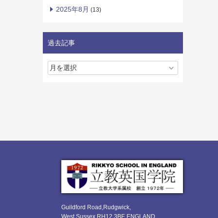
2025年8月
(13)
過去記事
Guildford Road,Rudgwick,
West Sussex RH12 3BE ENGLAND