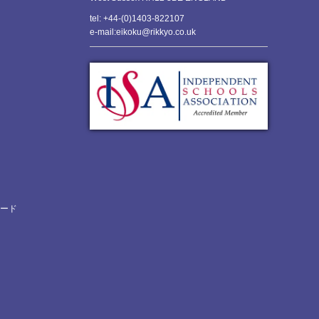
tel: +44-(0)1403-822107
e-mail:eikoku@rikkyo.co.uk
ロード