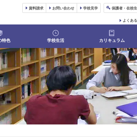
資料
請求
お問い合わせ
学校
見学
保護者
・在校
よくあ
の特色
学校生活
カリキュラム