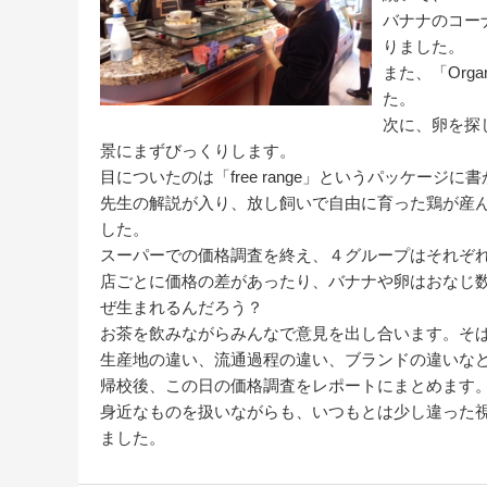
バナナのコーナ
りました。
また、「Org
た。
次に、卵を探
景にまずびっくりします。
目についたのは「free range」というパッケージに
先生の解説が入り、放し飼いで自由に育った鶏が産
した。
スーパーでの価格調査を終え、４グループはそれぞ
店ごとに価格の差があったり、バナナや卵はおなじ
ぜ生まれるんだろう？
お茶を飲みながらみんなで意見を出し合います。そ
生産地の違い、流通過程の違い、ブランドの違いな
帰校後、この日の価格調査をレポートにまとめます
身近なものを扱いながらも、いつもとは少し違った
ました。