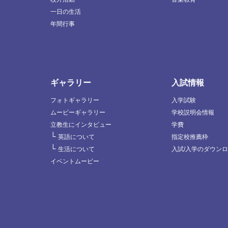
一日の生活
年間行事
ギャラリー
入試情報
フォトギャラリー
入学試験
ムービーギャラリー
学校説明会情報
立教生にインタビュー
学費
└
英語について
指定校推薦枠
└
生活について
入試/入学のダウン
イベントムービー