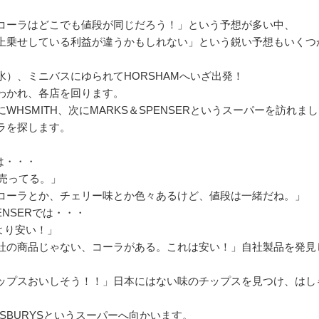
コーラはどこでも値段が同じだろう！」という予想が多い中、
上乗せしている利益が違うかもしれない」という鋭い予想もいくつ
水）、ミニバスにゆられてHORSHAMへいざ出発！
わかれ、各店を回ります。
WHSMITH、次にMARKS＆SPENSERというスーパーを訪れま
ラを探します。
では・・・
で売ってる。」
コーラとか、チェリー味とか色々あるけど、値段は一緒だね。」
ENSERでは・・・
Hより安い！」
社の商品じゃない、コーラがある。これは安い！」自社製品を発見
ップスおいしそう！！」日本にはない味のチップスを見つけ、はし
NSBURYSというスーパーへ向かいます。