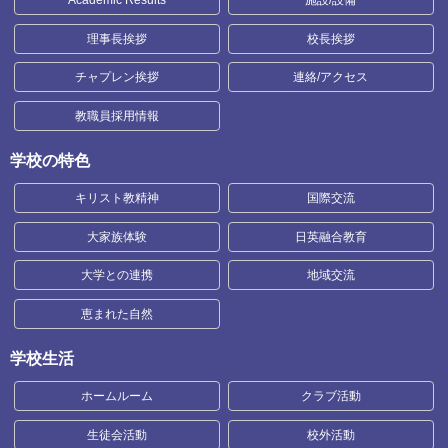
Academic Results
施設/設備
理事長挨拶
校長挨拶
チャプレン挨拶
連絡/アクセス
教職員採用情報
学校の特色
キリスト教精神
国際交流
大家族体験
日英融合教育
大学との連携
地域交流
恵まれた自然
学校生活
ホームルーム
クラブ活動
生徒会活動
校外活動