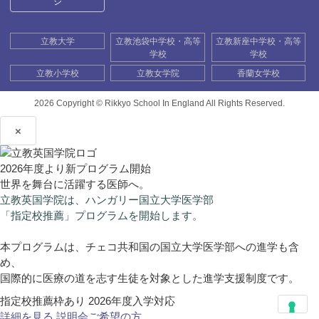
ジ
立教大学
立教池袋中学校・高等
立教新座中学校・高等
学校
学校
立教小学校
立教女学院
香蘭女学校
2026 Copyright ©
Rikkyo School In England All Rights Reserved.
×
2026年度より新プログラム開始
世界を舞台に活躍する医師へ。
立教英国学院は、ハンガリー国立大学医学部
「指定校推薦」プログラムを開始します。
本プログラムは、チェコ共和国の国立大学医学部への進学も含
め、
国際的に医療の道を志す生徒を対象とした進学支援制度です。
指定校推薦枠あり
2026年度入学対応
詳細を見る
説明会ご希望の方