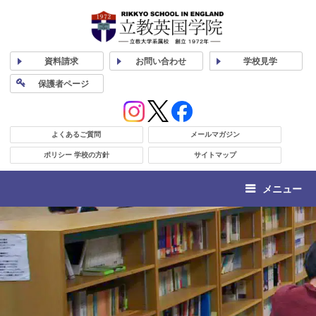
資料
請求
お問い合わせ
学校
見学
保護者
ページ
よくあるご質問
メールマガジン
ポリシー 学校の方針
サイトマップ
メニュー