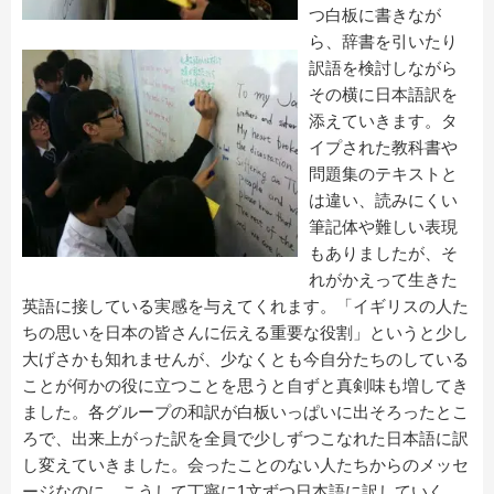
つ白板に書きなが
ら、辞書を引いたり
訳語を検討しながら
その横に日本語訳を
添えていきます。タ
イプされた教科書や
問題集のテキストと
は違い、読みにくい
筆記体や難しい表現
もありましたが、そ
れがかえって生きた
英語に接している実感を与えてくれます。「イギリスの人た
ちの思いを日本の皆さんに伝える重要な役割」というと少し
大げさかも知れませんが、少なくとも今自分たちのしている
ことが何かの役に立つことを思うと自ずと真剣味も増してき
ました。各グループの和訳が白板いっぱいに出そろったとこ
ろで、出来上がった訳を全員で少しずつこなれた日本語に訳
し変えていきました。会ったことのない人たちからのメッセ
ージなのに、こうして丁寧に
1
文ずつ日本語に訳していく