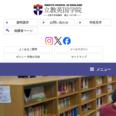
資料
請求
お問い合わせ
学校
見学
保護者
ページ
よくあるご質問
メールマガジン
ポリシー 学校の方針
サイトマップ
メニュー