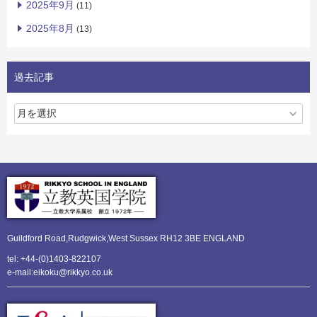
2025年9月
(11)
2025年8月
(13)
過去記事
Guildford Road,Rudgwick,
West Sussex RH12 3BE ENGLAND
tel: +44-(0)1403-822107
e-mail:eikoku@rikkyo.co.uk