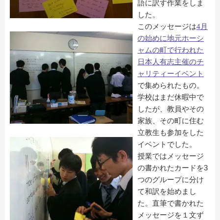
語に訳す作業をしま
した。
このメッセージは
4月
の始めに地元ホーシ
ャムの町で行われた
日本人有志主催のチ
ャリティーイベント
で集められたもの。
学校はまだ休暇中で
したが、教員やその
家族、その町に住む
立教生も参加をした
イベントでした。
授業ではメッセージ
の書かれたカードを
3
つのグループに分け
て和訳を始めまし
た。直筆で書かれた
メッセージを１文ず