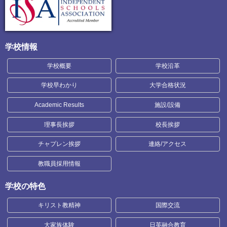
学校情報
学校概要
学校沿革
学校早わかり
大学合格状況
Academic Results
施設/設備
理事長挨拶
校長挨拶
チャプレン挨拶
連絡/アクセス
教職員採用情報
学校の特色
キリスト教精神
国際交流
大家族体験
日英融合教育