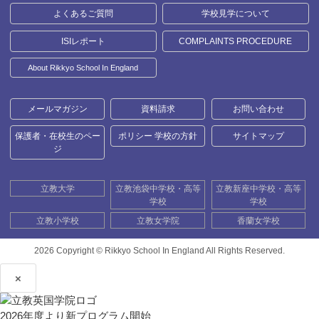
よくあるご質問
学校見学について
ISIレポート
COMPLAINTS PROCEDURE
About Rikkyo School In England
メールマガジン
資料請求
お問い合わせ
保護者・在校生のペー
ポリシー 学校の方針
サイトマップ
ジ
立教大学
立教池袋中学校・高等
立教新座中学校・高等
学校
学校
立教小学校
立教女学院
香蘭女学校
2026 Copyright ©
Rikkyo School In England All Rights Reserved.
×
2026年度より新プログラム開始