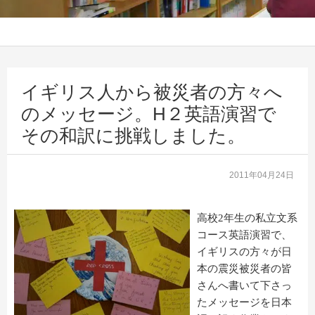
イギリス人から被災者の方々へ
のメッセージ。H２英語演習で
その和訳に挑戦しました。
2011年04月24日
高校
2
年生の私立文系
コース英語演習で、
イギリスの方々が日
本の震災被災者の皆
さんへ書いて下さっ
たメッセージを日本