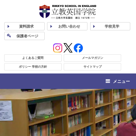
資料
請求
お問い合わせ
学校
見学
保護者
ページ
よくあるご質問
メールマガジン
ポリシー 学校の方針
サイトマップ
メニュー