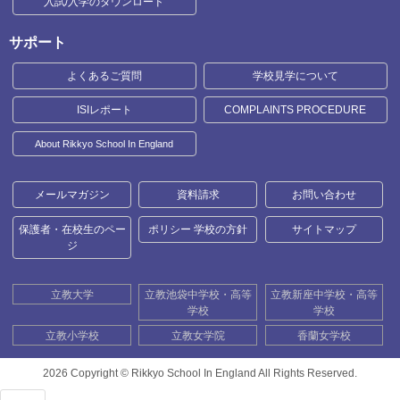
入試/入学のダウンロード
サポート
よくあるご質問
学校見学について
ISIレポート
COMPLAINTS PROCEDURE
About Rikkyo School In England
メールマガジン
資料請求
お問い合わせ
保護者・在校生のペー
ポリシー 学校の方針
サイトマップ
ジ
立教大学
立教池袋中学校・高等
立教新座中学校・高等
学校
学校
立教小学校
立教女学院
香蘭女学校
2026 Copyright ©
Rikkyo School In England All Rights Reserved.