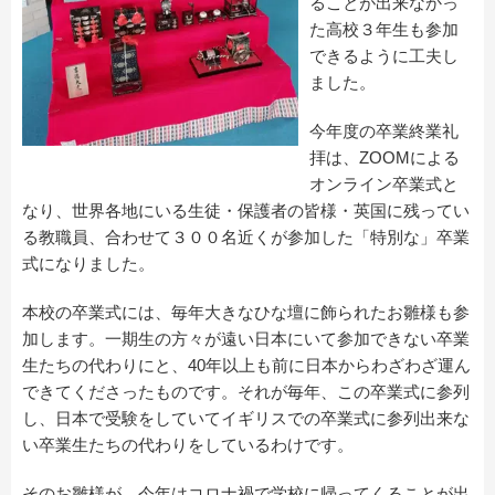
ることが出来なかっ
た高校３年生も参加
できるように工夫し
ました。
今年度の卒業終業礼
拝は、ZOOMによる
オンライン卒業式と
なり、世界各地にいる生徒・保護者の皆様・英国に残ってい
る教職員、合わせて３００名近くが参加した「特別な」卒業
式になりました。
本校の卒業式には、毎年大きなひな壇に飾られたお雛様も参
加します。一期生の方々が遠い日本にいて参加できない卒業
生たちの代わりにと、40年以上も前に日本からわざわざ運ん
できてくださったものです。それが毎年、この卒業式に参列
し、日本で受験をしていてイギリスでの卒業式に参列出来な
い卒業生たちの代わりをしているわけです。
そのお雛様が、今年はコロナ禍で学校に帰ってくることが出