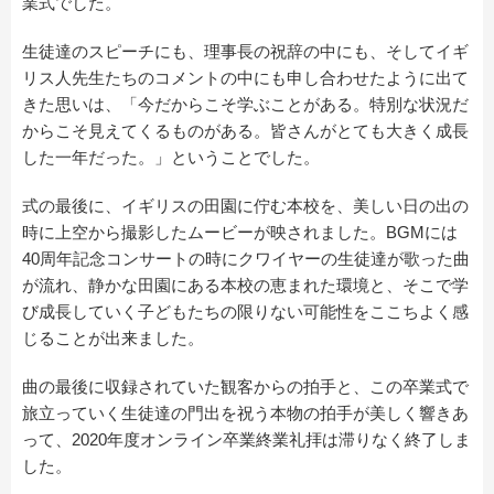
業式でした。
生徒達のスピーチにも、理事長の祝辞の中にも、そしてイギ
リス人先生たちのコメントの中にも申し合わせたように出て
きた思いは、「今だからこそ学ぶことがある。特別な状況だ
からこそ見えてくるものがある。皆さんがとても大きく成長
した一年だった。」ということでした。
式の最後に、イギリスの田園に佇む本校を、美しい日の出の
時に上空から撮影したムービーが映されました。BGMには
40周年記念コンサートの時にクワイヤーの生徒達が歌った曲
が流れ、静かな田園にある本校の恵まれた環境と、そこで学
び成長していく子どもたちの限りない可能性をここちよく感
じることが出来ました。
曲の最後に収録されていた観客からの拍手と、この卒業式で
旅立っていく生徒達の門出を祝う本物の拍手が美しく響きあ
って、2020年度オンライン卒業終業礼拝は滞りなく終了しま
した。