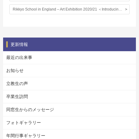
Rikkyo School in England – Art Exhibition 2020/21 ＜Introducing a slide show of the lesson report of Mrs Batchelor, who is in charge of ART at our school, and the works of the students＞
更新情報
最近の出来事
お知らせ
立教生の声
卒業生訪問
同窓生からのメッセージ
フォトギャラリー
年間行事ギャラリー