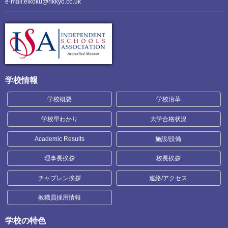
e-mail:eikoku@rikkyo.co.uk
学校情報
学校概要
学校沿革
学校早わかり
大学合格状況
Academic Results
施設/設備
理事長挨拶
校長挨拶
チャプレン挨拶
連絡/アクセス
教職員採用情報
学校の特色