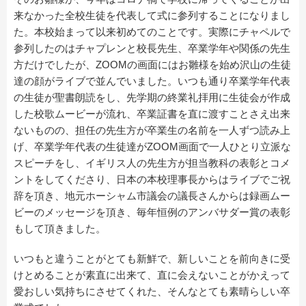
来なかった全校生徒を代表して式に参列することになりまし
た。本校始まって以来初めてのことです。実際にチャペルで
参列したのはチャプレンと校長先生、卒業学年や関係の先生
方だけでしたが、ZOOMの画面にはお雛様を始め沢山の生徒
達の顔がライブで並んでいました。いつも通り卒業学年代表
の生徒が聖書朗読をし、先学期の終業礼拝用に生徒会が作成
した校歌ムービーが流れ、卒業証書を直に渡すことさえ出来
ないものの、担任の先生方が卒業生の名前を一人ずつ読み上
げ、卒業学年代表の生徒達がZOOM画面で一人ひとり立派な
スピーチをし、イギリス人の先生方が担当教科の表彰とコメ
ントをしてくださり、日本の本校理事長からはライブでご祝
辞を頂き、地元ホーシャム市議会の議長さんからは録画ムー
ビーのメッセージを頂き、毎年恒例のアンバサダー賞の表彰
もして頂きました。
いつもと違うことがとても新鮮で、新しいことを前向きに受
けとめることが素直に出来て、直に会えないことがかえって
愛おしい気持ちにさせてくれた、そんなとても素晴らしい卒