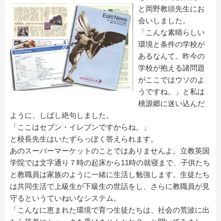
と岡野教頭先生にお
会いしました。
「こんな素晴らしい
環境と条件の学校が
あるなんて。昨今の
学校が抱える諸問題
がここではウソのよ
うですね。」と私は
桃源郷に迷い込んだ
ように、しばし絶句しました。
「ここはセブン・イレブンですからね。」
と校長先生はいたずらっぽく答えられます。
あのスーバーマーケットのことではありませんよ。立教英国
学院では文字通り７時の起床から11時の就寝まで、子供たち
と教職員は家族のように一緒に生活し勉強します。生徒たち
は共同生活で上級生が下級生の世話をし、さらに教職員が見
守るというていねいなシステム。
「こんなに恵まれた環境で育つ生徒たちは、社会の荒波に出