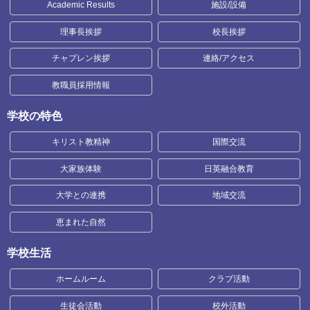
Academic Results
施設/設備
理事長挨拶
校長挨拶
チャプレン挨拶
連絡/アクセス
教職員採用情報
学校の特色
キリスト教精神
国際交流
大家族体験
日英融合教育
大学との連携
地域交流
恵まれた自然
学校生活
ホームルーム
クラブ活動
生徒会活動
校外活動