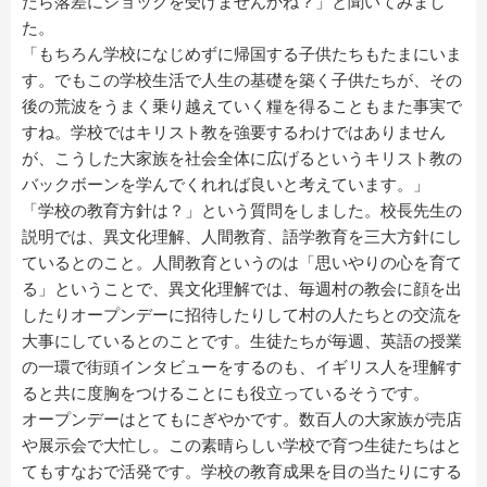
たら落差にショックを受けませんかね？」と聞いてみまし
た。
「もちろん学校になじめずに帰国する子供たちもたまにいま
す。でもこの学校生活で人生の基礎を築く子供たちが、その
後の荒波をうまく乗り越えていく糧を得ることもまた事実で
すね。学校ではキリスト教を強要するわけではありません
が、こうした大家族を社会全体に広げるというキリスト教の
バックボーンを学んでくれれば良いと考えています。」
「学校の教育方針は？」という質問をしました。校長先生の
説明では、異文化理解、人間教育、語学教育を三大方針にし
ているとのこと。人間教育というのは「思いやりの心を育て
る」ということで、異文化理解では、毎週村の教会に顔を出
したりオープンデーに招待したりして村の人たちとの交流を
大事にしているとのことです。生徒たちが毎週、英語の授業
の一環で街頭インタビューをするのも、イギリス人を理解す
ると共に度胸をつけることにも役立っているそうです。
オープンデーはとてもにぎやかです。数百人の大家族が売店
や展示会で大忙し。この素晴らしい学校で育つ生徒たちはと
てもすなおで活発です。学校の教育成果を目の当たりにする