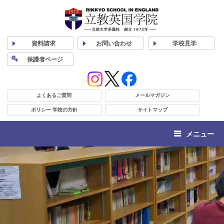
資料
請求
お問い合わせ
学校
見学
保護者
ページ
よくあるご質問
メールマガジン
ポリシー 学校の方針
サイトマップ
メニュー