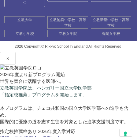
ジ
立教大学
立教池袋中学校・高等
立教新座中学校・高等
学校
学校
立教小学校
立教女学院
香蘭女学校
2026 Copyright ©
Rikkyo School In England All Rights Reserved.
×
2026年度より新プログラム開始
世界を舞台に活躍する医師へ。
立教英国学院は、ハンガリー国立大学医学部
「指定校推薦」プログラムを開始します。
本プログラムは、チェコ共和国の国立大学医学部への進学も含
め、
国際的に医療の道を志す生徒を対象とした進学支援制度です。
指定校推薦枠あり
2026年度入学対応