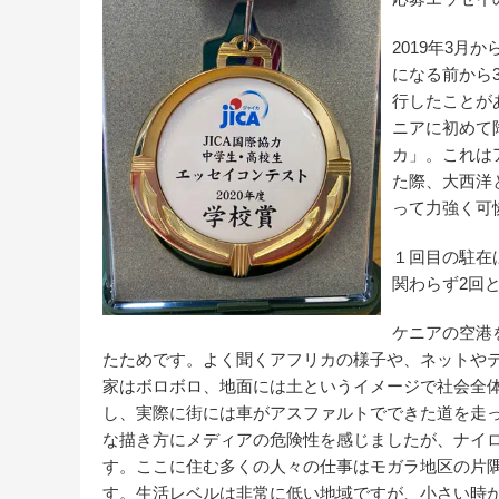
2019年3
になる前から
行したことが
ニアに初めて
カ」。これは
た際、大西洋
って力強く可
１回目の駐在
関わらず2回
ケニアの空港
たためです。よく聞くアフリカの様子や、ネットや
家はボロボロ、地面には土というイメージで社会全
し、実際に街には車がアスファルトでできた道を走
な描き方にメディアの危険性を感じましたが、ナイ
す。ここに住む多くの人々の仕事はモガラ地区の片
す。生活レベルは非常に低い地域ですが、小さい時