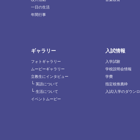
一日の生活
年間行事
ギャラリー
入試情報
フォトギャラリー
入学試験
ムービーギャラリー
学校説明会情報
立教生にインタビュー
学費
└
英語について
指定校推薦枠
└
生活について
入試/入学のダウン
イベントムービー