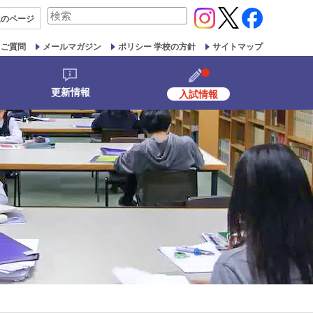
検
生の
ページ
索
対
るご質問
メールマガジン
ポリシー 学校の方針
サイトマップ
象:
更新情報
入試情報