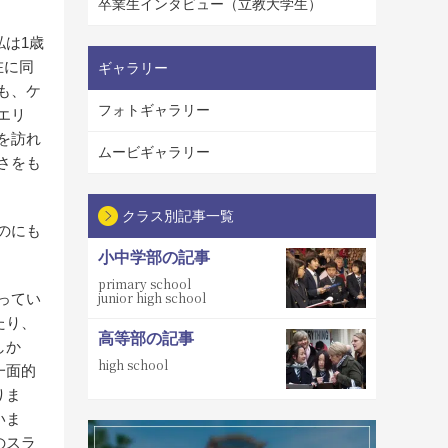
卒業生インタビュー（立教大学生）
私は1歳
在に同
ギャラリー
も、ケ
フォトギャラリー
エリ
を訪れ
ムービギャラリー
さをも
クラス別記事一覧
のにも
小中学部の記事
primary school
junior high school
ってい
たり、
高等部の記事
しか
high school
一面的
りま
いま
のスラ