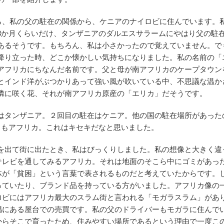
月から、私の父の駐在の関係から、ケニアのナイロビに住んでいます。
3か月くらいだけ、タンザニアのダルエスサラームにやはり父の駐
あるそうです。もちろん、私は小さかったので覚えていません。で
降り立った時、どこか懐かしい気持ちになりました。私の名前の「
アフリカにちなんだ名前です。父と母が南アフリカのケープタウン
とインド洋がぶつかりあって強い風が吹いている中、不思議な温か
憐に咲く花、それが南アフリカ原産の「エリカ」だそうです。
はタンザニア。２回目の駐在はケニア。他の国の駐在場所があった
ともアフリカ。これはキセキだなと思いました。
を出て街に出たとき、私はびっくりしました。私の想像と大きく違
テレビを通してみるアフリカ。それは地面のそこら中にゴミがあっ
体が「貧困」という言葉で表されるものだと考えていたからです。
っていたり、ブランド品を持っている方がいました。アフリカ像の
ロビにはアフリカ最大のスラム街と言われる「モガラスラム」があ
隅にある屋台での売買です。私の父のドライバーもモガラに住んで
からそこで育ったため、住みやすい場所であるという理由で一度こ