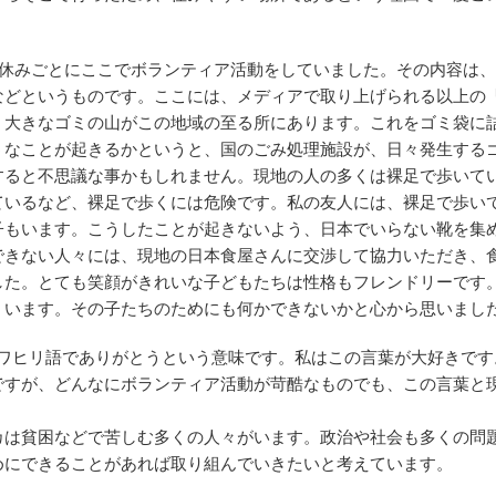
前は休みごとにここでボランティア活動をしていました。その内容は
などというものです。ここには、メディアで取り上げられる以上の
く大きなゴミの山がこの地域の至る所にあります。これをゴミ袋に
うなことが起きるかというと、国のごみ処理施設が、日々発生する
すると不思議な事かもしれません。現地の人の多くは裸足で歩いて
ているなど、裸足で歩くには危険です。私の友人には、裸足で歩い
子もいます。こうしたことが起きないよう、日本でいらない靴を集
できない人々には、現地の日本食屋さんに交渉して協力いただき、
した。とても笑顔がきれいな子どもたちは性格もフレンドリーです
くいます。その子たちのためにも何かできないかと心から思いまし
す。スワヒリ語でありがとうという意味です。私はこの言葉が大好きで
ですが、どんなにボランティア活動が苛酷なものでも、この言葉と
。
カは貧困などで苦しむ多くの人々がいます。政治や社会も多くの問
めにできることがあれば取り組んでいきたいと考えています。