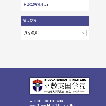
2025年8月
(13)
過去記事
Guildford Road,Rudgwick,
West Sussex RH12 3BE ENGLAND