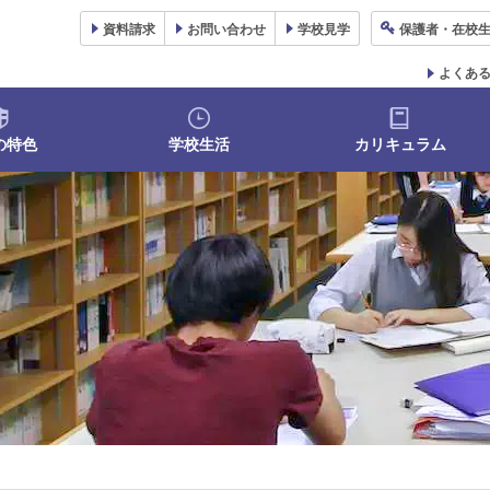
資料
請求
お問い合わせ
学校
見学
保護者
・在校
よくあ
の特色
学校生活
カリキュラム