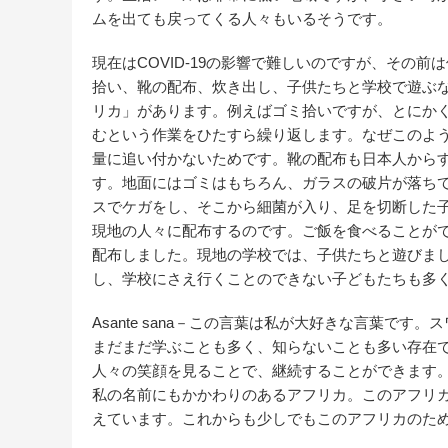
ムを出ても戻ってくる人々もいるそうです。
現在はCOVID-19の影響で難しいのですが、その
拾い、靴の配布、炊き出し、子供たちと学校で遊ぶ
リカ」があります。例えばゴミ拾いですが、とにか
むという作業をひたすら繰り返します。なぜこのよ
量に追い付かないためです。靴の配布も日本人から
す。地面にはゴミはもちろん、ガラスの破片が落ち
スでケガをし、そこから細菌が入り、足を切断した
現地の人々に配布するのです。ご飯を食べることが
配布しました。現地の学校では、子供たちと遊びま
し、学校にさえ行くことのできない子どもたちも多
Asante sana－この言葉は私が大好きな言葉で
まだまだ学ぶことも多く、知らないことも多い存在
人々の笑顔を見ることで、継続することができます
私の名前にもかかわりのあるアフリカ。このアフリ
えています。これからも少しでもこのアフリカのた