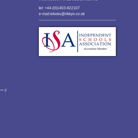
tel: +44-(0)1403-822107
e-mail:eikoku@rikkyo.co.uk
ロード