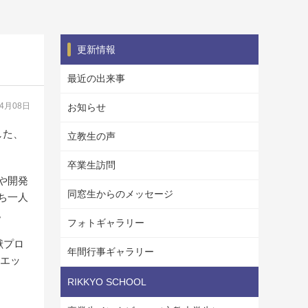
更新情報
最近の出来事
04月08日
お知らせ
した、
立教生の声
卒業生訪問
や開発
同窓生からのメッセージ
ち一人
。
フォトギャラリー
献プロ
年間行事ギャラリー
をエッ
RIKKYO SCHOOL