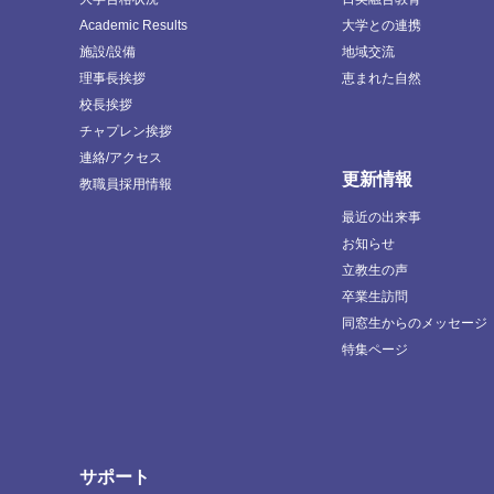
Academic Results
大学との連携
施設/設備
地域交流
理事長挨拶
恵まれた自然
校長挨拶
チャプレン挨拶
連絡/アクセス
更新情報
教職員採用情報
最近の出来事
お知らせ
立教生の声
卒業生訪問
同窓生からのメッセージ
特集ページ
サポート