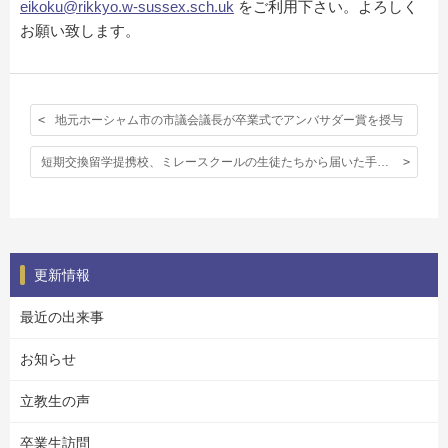
eikoku@rikkyo.w-sussex.sch.uk
をご利用下さい。よろしく
お願い致します。
地元ホーシャム市の市議会議長が卒業式でアンバサダー賞を授与
短期交換留学提携校、ミレースクールの生徒たちから届いた手紙〈第１回〉
更新情報
最近の出来事
お知らせ
立教生の声
卒業生訪問