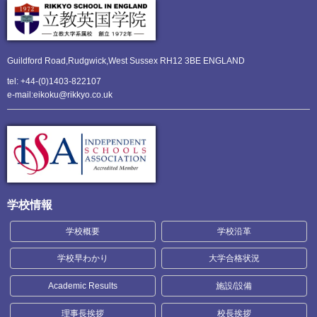
Guildford Road,Rudgwick,
West Sussex RH12 3BE ENGLAND
tel: +44-(0)1403-822107
e-mail:eikoku@rikkyo.co.uk
学校情報
学校概要
学校沿革
学校早わかり
大学合格状況
Academic Results
施設/設備
理事長挨拶
校長挨拶