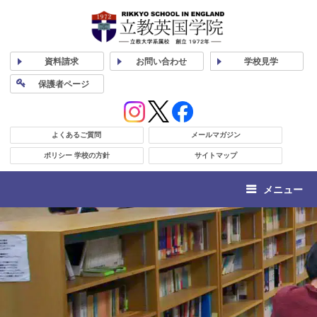
資料
請求
お問い合わせ
学校
見学
保護者
ページ
よくあるご質問
メールマガジン
ポリシー 学校の方針
サイトマップ
メニュー