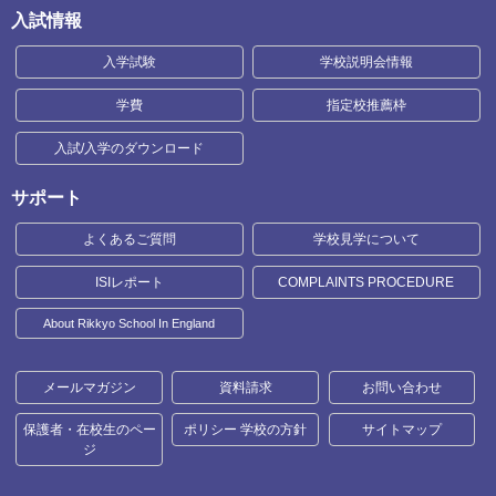
入試情報
入学試験
学校説明会情報
学費
指定校推薦枠
入試/入学のダウンロード
サポート
よくあるご質問
学校見学について
ISIレポート
COMPLAINTS PROCEDURE
About Rikkyo School In England
メールマガジン
資料請求
お問い合わせ
保護者・在校生のペー
ポリシー 学校の方針
サイトマップ
ジ