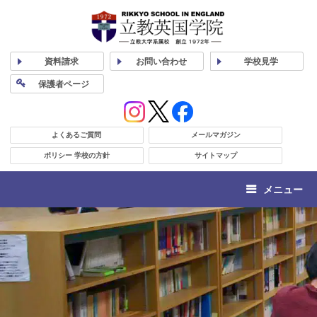
資料
請求
お問い合わせ
学校
見学
保護者
ページ
よくあるご質問
メールマガジン
ポリシー 学校の方針
サイトマップ
メニュー