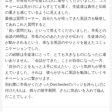
ムを、市長自らが生徒1人1人に着せてくださいました。コス
チュームは見かけによらずとても重く、生徒達は責任と伝統
の重さも感じているように見えました。
最後は質問コーナー。自分たちが培ってきた英語力を駆使し
てあれこれと質問すると、
「良い質問だね」といって答えてくださいました。市長との
会談の時間は、市長の心のあたたかさが伝わり、生徒達の心
が動かされるという、単なる英語のやりとりを超えたコミュ
ニケーションでした。
この経験は生徒達にとって、とても大きなものになったに違
いありません。「会話ができた」ことが自信になった一方、
「自分のことをもっと上手に伝えたい」という気持ちが芽生
えていました。それは、彼らがさらに英語を勉強していくモ
チベーションに繋がります。
別れ際に市長がくださったDorchesterのバッジを誇らしげに
付けた4人は、残りの留学期間、さらに気合いを入れて臨ん
だことでしょう。