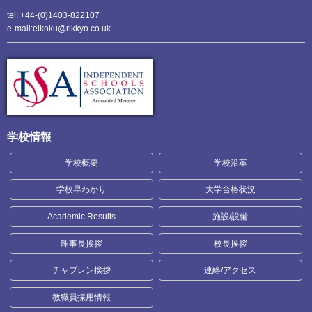
tel: +44-(0)1403-822107
e-mail:eikoku@rikkyo.co.uk
学校情報
学校概要
学校沿革
学校早わかり
大学合格状況
Academic Results
施設/設備
理事長挨拶
校長挨拶
チャプレン挨拶
連絡/アクセス
教職員採用情報