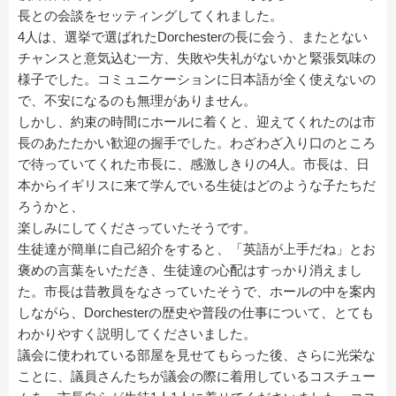
長との会談をセッティングしてくれました。
4人は、選挙で選ばれたDorchesterの長に会う、またとない
チャンスと意気込む一方、失敗や失礼がないかと緊張気味の
様子でした。コミュニケーションに日本語が全く使えないの
で、不安になるのも無理がありません。
しかし、約束の時間にホールに着くと、迎えてくれたのは市
長のあたたかい歓迎の握手でした。わざわざ入り口のところ
で待っていてくれた市長に、感激しきりの4人。市長は、日
本からイギリスに来て学んでいる生徒はどのような子たちだ
ろうかと、
楽しみにしてくださっていたそうです。
生徒達が簡単に自己紹介をすると、「英語が上手だね」とお
褒めの言葉をいただき、生徒達の心配はすっかり消えまし
た。市長は昔教員をなさっていたそうで、ホールの中を案内
しながら、Dorchesterの歴史や普段の仕事について、とても
わかりやすく説明してくださいました。
議会に使われている部屋を見せてもらった後、さらに光栄な
ことに、議員さんたちが議会の際に着用しているコスチュー