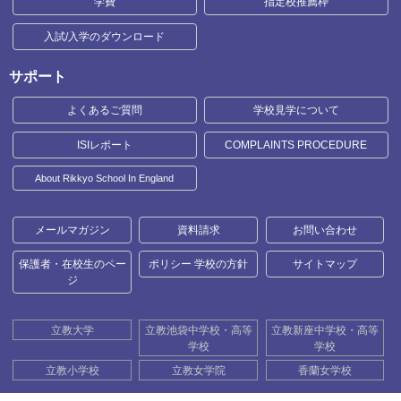
学費
指定校推薦枠
入試/入学のダウンロード
サポート
よくあるご質問
学校見学について
ISIレポート
COMPLAINTS PROCEDURE
About Rikkyo School In England
メールマガジン
資料請求
お問い合わせ
保護者・在校生のペー
ポリシー 学校の方針
サイトマップ
ジ
立教大学
立教池袋中学校・高等
立教新座中学校・高等
学校
学校
立教小学校
立教女学院
香蘭女学校