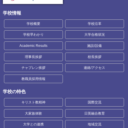
学校情報
学校概要
学校沿革
学校早わかり
大学合格状況
Academic Results
施設/設備
理事長挨拶
校長挨拶
チャプレン挨拶
連絡/アクセス
教職員採用情報
学校の特色
キリスト教精神
国際交流
大家族体験
日英融合教育
大学との連携
地域交流