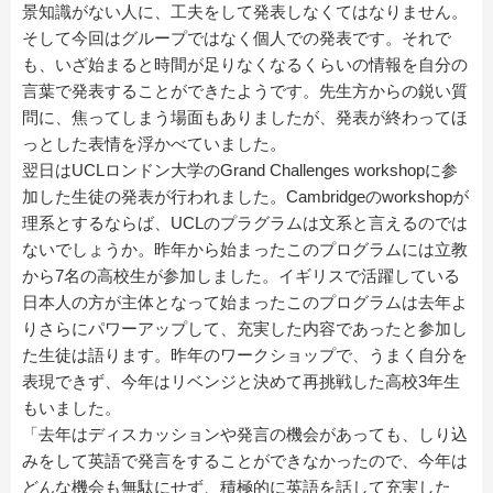
景知識がない人に、工夫をして発表しなくてはなりません。
そして今回はグループではなく個人での発表です。それで
も、いざ始まると時間が足りなくなるくらいの情報を自分の
言葉で発表することができたようです。先生方からの鋭い質
問に、焦ってしまう場面もありましたが、発表が終わってほ
っとした表情を浮かべていました。
翌日はUCLロンドン大学のGrand Challenges workshopに参
加した生徒の発表が行われました。Cambridgeのworkshopが
理系とするならば、UCLのプラグラムは文系と言えるのでは
ないでしょうか。昨年から始まったこのプログラムには立教
から7名の高校生が参加しました。イギリスで活躍している
日本人の方が主体となって始まったこのプログラムは去年よ
りさらにパワーアップして、充実した内容であったと参加し
た生徒は語ります。昨年のワークショップで、うまく自分を
表現できず、今年はリベンジと決めて再挑戦した高校3年生
もいました。
「去年はディスカッションや発言の機会があっても、しり込
みをして英語で発言をすることができなかったので、今年は
どんな機会も無駄にせず、積極的に英語を話して充実した