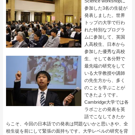
Science workshopに
参加した3名の生徒が
発表しました。世界
トップの大学で行わ
れた特別なプログラ
ムに参加して、英国
人高校生、日本から
参加した優秀な高校
生、そして各分野で
最先端の研究をして
いる大学教授や講師
の先生方から、多く
のことを学ぶことが
できたようです。
Cambridge大学では各
ラボごとの発表を英
語でこなしてきたか
らこそ、今回の日本語での発表は問題ないかと思いきや、全
校生徒を前にして緊張の面持ちです。大学レベルの研究を背