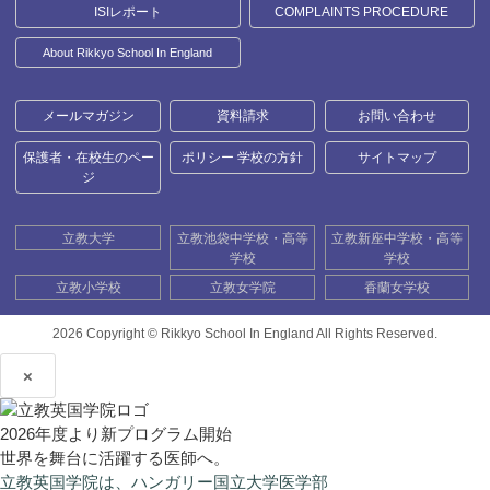
ISIレポート
COMPLAINTS PROCEDURE
About Rikkyo School In England
メールマガジン
資料請求
お問い合わせ
保護者・在校生のペー
ポリシー 学校の方針
サイトマップ
ジ
立教大学
立教池袋中学校・高等
立教新座中学校・高等
学校
学校
立教小学校
立教女学院
香蘭女学校
2026 Copyright ©
Rikkyo School In England All Rights Reserved.
×
2026年度より新プログラム開始
世界を舞台に活躍する医師へ。
立教英国学院は、ハンガリー国立大学医学部