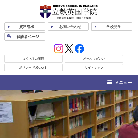
資料
請求
お問い合わせ
学校
見学
保護者
ページ
よくあるご質問
メールマガジン
ポリシー 学校の方針
サイトマップ
メニュー