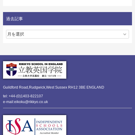
過去記事
Guildford Road,Rudgwick,
West Sussex RH12 3BE ENGLAND
tel: +44-(0)1403-822107
e-mail:eikoku@rikkyo.co.uk