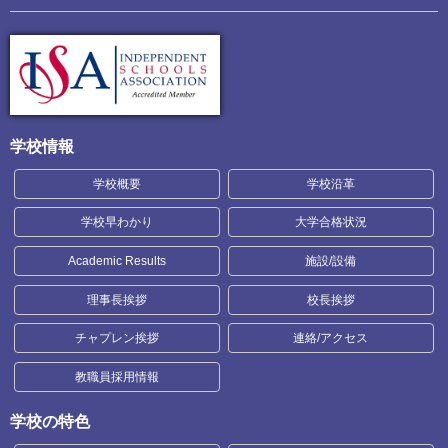
学校情報
学校概要
学校沿革
学校早わかり
大学合格状況
Academic Results
施設/設備
理事長挨拶
校長挨拶
チャプレン挨拶
連絡/アクセス
教職員採用情報
学校の特色