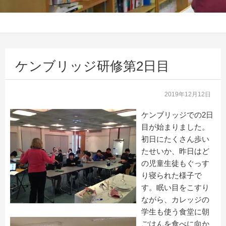
ケンブリッジ研修第2日目
2019年12月12日
ケンブリッジでの2日
目が始まりました。
初日にたくさん歩い
たせいか、昨日はど
の児童生徒もぐっす
り寝られた様子で
す。眠い目をこすり
ながら、カレッジの
学生も使う食堂に朝
ごはんを食べに向か