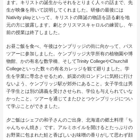
ます。キリストの誕生からそれをとりまく人々の話まで、先
生が映像を用いて説明してくれました。研修の最後には
Nativity playといって、キリストの降誕の物語を語る劇を地
元の方に披露します。劇とクリスマスキャロルの練習し、午
前の授業は終了しました。
お昼ご飯を食べ、午後はケンブリッジの街に向かって、バス
ツアーに参加しました。ケンブリッジ大学所有の植物園や博
物館、かの有名な数学橋、そしてTrinity CollegeやChurchill
Collegeといった数々の有名カレッジを観て廻りました。学
生を学業に専念させるため、娯楽の街ロンドンに気軽に行け
ないよう、ケンブリッジ駅が郊外にあること。女子学生は男
子学生とは別の講義を受けさせられ、学位も与えられていな
かったこと。ツアーを通じてまたひとつケンブリッジについ
て学ぶことができました。
夕ご飯はシェフの和子さんのご出身、北海道の郷土料理「ち
ゃんちゃん焼き」です。アルミホイルを開けるとたっぷりの
お野菜に包まれた鮭と香ばしいお味噌の香りがして思わず顔