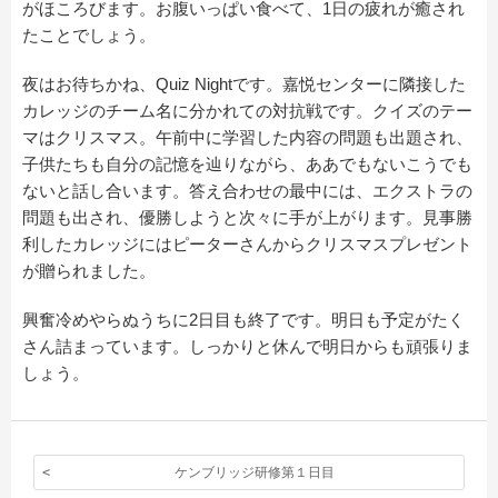
がほころびます。お腹いっぱい食べて、1日の疲れが癒され
たことでしょう。
夜はお待ちかね、Quiz Nightです。嘉悦センターに隣接した
カレッジのチーム名に分かれての対抗戦です。クイズのテー
マはクリスマス。午前中に学習した内容の問題も出題され、
子供たちも自分の記憶を辿りながら、ああでもないこうでも
ないと話し合います。答え合わせの最中には、エクストラの
問題も出され、優勝しようと次々に手が上がります。見事勝
利したカレッジにはピーターさんからクリスマスプレゼント
が贈られました。
興奮冷めやらぬうちに2日目も終了です。明日も予定がたく
さん詰まっています。しっかりと休んで明日からも頑張りま
しょう。
ケンブリッジ研修第１日目