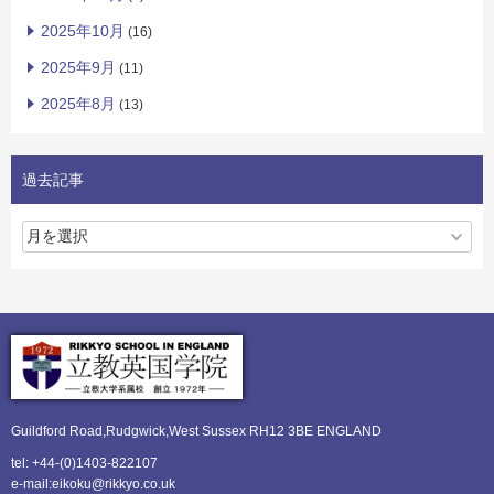
2025年10月
(16)
2025年9月
(11)
2025年8月
(13)
過去記事
Guildford Road,Rudgwick,
West Sussex RH12 3BE ENGLAND
tel: +44-(0)1403-822107
e-mail:eikoku@rikkyo.co.uk