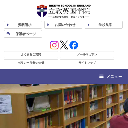
資料
請求
お問い合わせ
学校
見学
保護者
ページ
よくあるご質問
メールマガジン
ポリシー 学校の方針
サイトマップ
メニュー