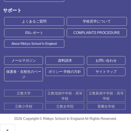
サポート
よくあるご質問
学校見学について
ISIレポート
COMPLAINTS PROCEDURE
About Rikkyo School In England
メールマガジン
資料請求
お問い合わせ
保護者・在校生のペー
ポリシー 学校の方針
サイトマップ
ジ
立教大学
立教池袋中学校・高等
立教新座中学校・高等
学校
学校
立教小学校
立教女学院
香蘭女学校
2026 Copyright ©
Rikkyo School In England All Rights Reserved.
×