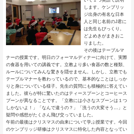
します。ケンブリッ
ジ出身の有名な日本
人と同じ名前のJ君に
は先生もびっくり。
どよめきがまきおこ
りました。
その後はテーブルマ
ナーの授業です。明日のフォーマルディナーに向けて、実際
の食器を用いての講義です。立教より多い食器の数と種類、
ルールについてみんな驚きを隠せません。しかし、立教でも
テーブルマナーを教わっているので、基本的なことはしっか
りと身についている様子。先生の質問にも積極的に答えてい
ました。彼らが特に驚いたのはティースプーンとコーヒース
プーンが異なることです。「立教には小さなスプーンは１つ
しかないよ！」「なんで違うの？」「洗うの大変そう…」と
疑問や感想がたくさん飛び交っていました。
午前の最後はクリスマスの由来について学ぶ授業です。今回
のケンブリッジ研修はクリスマスに特化した内容となってい