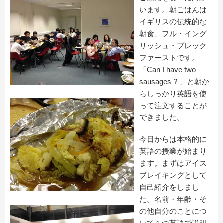
います。朝ごはんは
イギリスの伝統的な
朝食、フル・イング
リッシュ・ブレック
ファーストです。
「Can I have two
sausages ? 」と朝か
らしっかり英語を使
って注文することが
できました。
今日からは本格的に
英語の授業が始まり
ます。まずはアイス
ブレイキングとして
自己紹介をしまし
た。名前・年齢・そ
の他自分のことにつ
いて１つ英語で説明