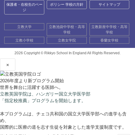
保護者・在校生のペー
ポリシー 学校の方針
サイトマップ
ジ
立教大学
立教池袋中学校・高等
立教新座中学校・高等
学校
学校
立教小学校
立教女学院
香蘭女学校
2026 Copyright ©
Rikkyo School In England All Rights Reserved.
×
2026年度より新プログラム開始
世界を舞台に活躍する医師へ。
立教英国学院は、ハンガリー国立大学医学部
「指定校推薦」プログラムを開始します。
本プログラムは、チェコ共和国の国立大学医学部への進学も含
め、
国際的に医療の道を志す生徒を対象とした進学支援制度です。