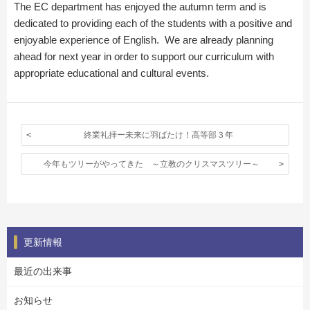
The EC department has enjoyed the autumn term and is
dedicated to providing each of the students with a positive and
enjoyable experience of English. We are already planning
ahead for next year in order to support our curriculum with
appropriate educational and cultural events.
終業礼拝ー未来に羽ばたけ！高等部３年
今年もツリーがやってきた ～立教のクリスマスツリー～
更新情報
最近の出来事
お知らせ