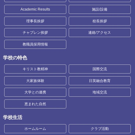
Academic Results
施設/設備
理事長挨拶
校長挨拶
チャプレン挨拶
連絡/アクセス
教職員採用情報
学校の特色
キリスト教精神
国際交流
大家族体験
日英融合教育
大学との連携
地域交流
恵まれた自然
学校生活
ホームルーム
クラブ活動