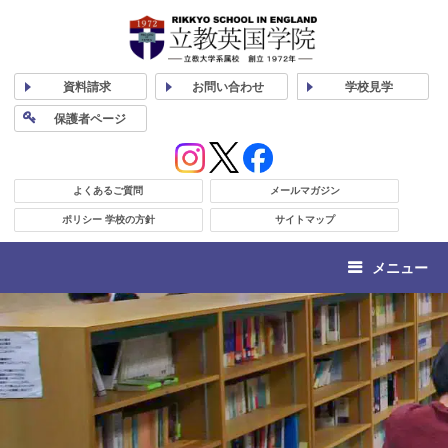
資料
請求
お問い合わせ
学校
見学
保護者
ページ
よくあるご質問
メールマガジン
ポリシー 学校の方針
サイトマップ
メニュー