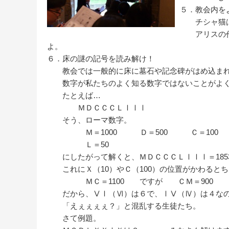
５．教会内を
チシャ猫は「
アリスの作者
よ。
６．床の謎の記号を読み解け！
教会では一般的に床に墓石や記念碑がはめ込まれ
数字が私たちのよく知る数字ではないことがよく
たとえば…
ＭＤＣＣＣＬⅠⅠⅠ
そう、ローマ数字。
Ｍ＝1000 Ｄ＝500 Ｃ＝100
Ｌ＝50
にしたがって解くと、ＭＤＣＣＣＬⅠⅠⅠ＝185
これにＸ（10）やＣ（100）の位置がかわるとち
ＭＣ＝1100 ですが ＣＭ＝900 と
だから、ⅤⅠ（Ⅵ）は６で、ⅠⅤ（Ⅳ）は４なの
「えぇぇぇぇ？」と混乱する生徒たち。
さて例題。