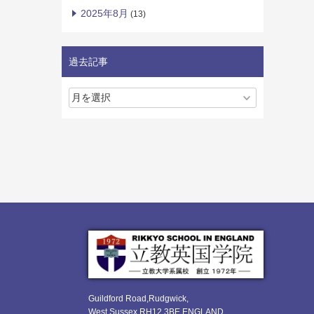
2025年8月
(13)
過去記事
Guildford Road,Rudgwick,
West Sussex RH12 3BE ENGLAND