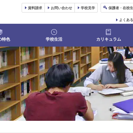
資料
請求
お問い合わせ
学校
見学
保護者
・在校
よくあ
の特色
学校生活
カリキュラム