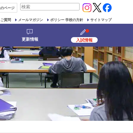
検
生の
ページ
索
対
るご質問
メールマガジン
ポリシー 学校の方針
サイトマップ
象:
更新情報
入試情報