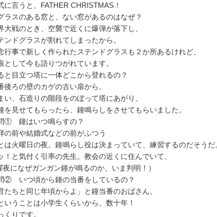
うと、FATHER CHRISTMAS！
グラスのある窓と、ない窓があるのはなぜ？
大戦のとき、空襲で近くに爆弾が落下し、
ンドグラスが割れてしまったから。
事で新しく作られたステンドグラスも２か所あるけれど、
として今も語りつがれています。
ると目立つ塔に一体どこから登れるの？
後ろの壁のカゲの古い扉から。
い、石造りの階段をのぼって塔にあがり、
見せてもらったら、鐘鳴らしをさせてもらいました。
① 鐘はいつ鳴らすの？
や結婚式などの前がふつう
日の夜。鐘鳴らし役は決まっていて、練習するのだそうだ
気付く引率の先生。教会の近くに住んでいて、
ぜガンガン鐘が鳴るのか、いま判明！）
② いつ頃から鐘の当番をしているの？
と同じ年頃からよ」と鐘当番のおばさん。
とは小学生くらいから、数十年！
りです。