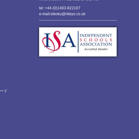
tel: +44-(0)1403-822107
e-mail:eikoku@rikkyo.co.uk
ロード