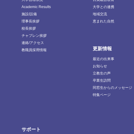
Academic Results
大学との連携
施設/設備
地域交流
理事長挨拶
恵まれた自然
校長挨拶
チャプレン挨拶
連絡/アクセス
更新情報
教職員採用情報
最近の出来事
お知らせ
立教生の声
卒業生訪問
同窓生からのメッセージ
特集ページ
サポート