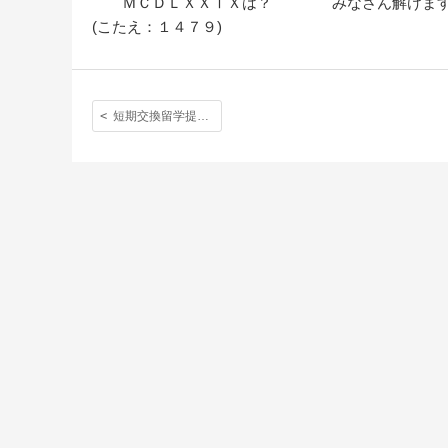
ＭＣＤＬＸＸⅠＸは？ みなさん解けます
(こたえ：１４７９)
短期交換留学提携校、ミレースクールの生徒たちから届いた手紙〈第４回〉