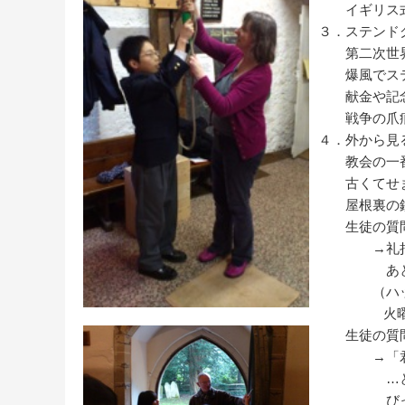
イギリス式に言
３．ステンド
第二次世界
爆風でステ
献金や記念行
戦争の爪痕
４．外から見
教会の一番
古くてせま
屋根裏の鐘を
生徒の質問
→礼拝の前
あとは火曜
（ハッ！と
火曜夜にな
生徒の質問
→「君たち
…というこ
びっく