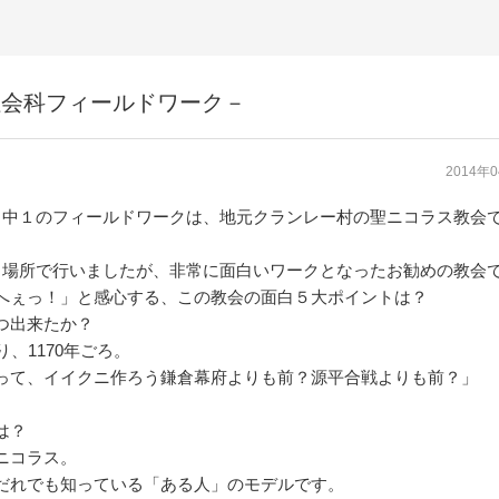
社会科フィールドワーク－
2014年
・中１のフィールドワークは、地元クランレー村の聖ニコラス教会
じ場所で行いましたが、非常に面白いワークとなったお勧めの教会
へぇっ！」と感心する、この教会の面白５大ポイントは？
つ出来たか？
り、1170年ごろ。
って、イイクニ作ろう鎌倉幕府よりも前？源平合戦よりも前？」
。
は？
コラス。
だれでも知っている「ある人」のモデルです。