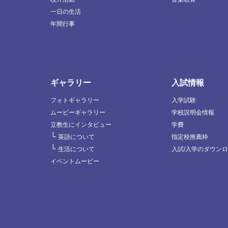
一日の生活
年間行事
ギャラリー
入試情報
フォトギャラリー
入学試験
ムービーギャラリー
学校説明会情報
立教生にインタビュー
学費
└
英語について
指定校推薦枠
└
生活について
入試/入学のダウン
イベントムービー