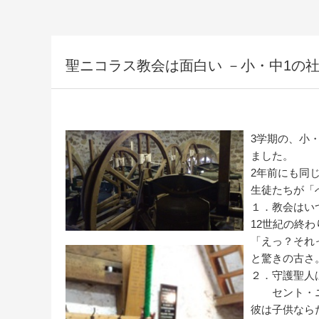
聖ニコラス教会は面白い －小・中1の
3学期の、小
ました。
2年前にも同
生徒たちが「
１．教会はい
12世紀の終わ
「えっ？それ
と驚きの古さ
２．守護聖人
セント・ニ
彼は子供なら