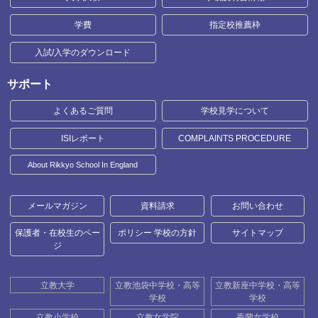
学費
指定校推薦枠
入試/入学のダウンロード
サポート
よくあるご質問
学校見学について
ISIレポート
COMPLAINTS PROCEDURE
About Rikkyo School In England
メールマガジン
資料請求
お問い合わせ
保護者・在校生のペー
ポリシー 学校の方針
サイトマップ
ジ
立教大学
立教池袋中学校・高等
立教新座中学校・高等
学校
学校
立教小学校
立教女学院
香蘭女学校