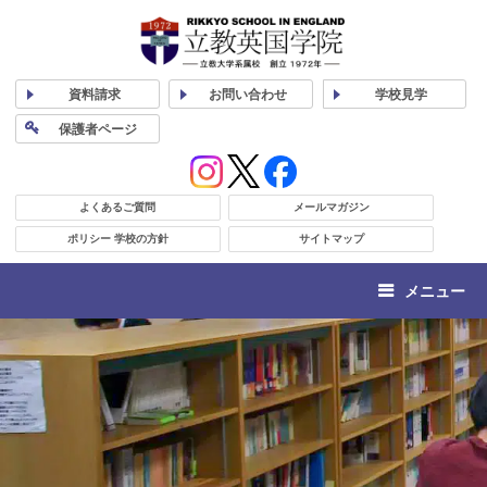
資料
請求
お問い合わせ
学校
見学
保護者
ページ
よくあるご質問
メールマガジン
ポリシー 学校の方針
サイトマップ
メニュー