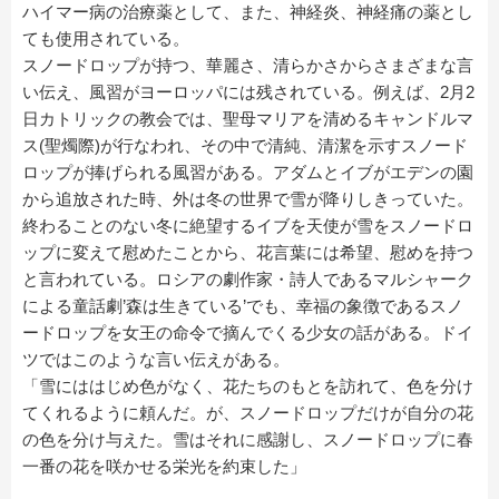
ハイマー病の治療薬として、また、神経炎、神経痛の薬とし
ても使用されている。
スノードロップが持つ、華麗さ、清らかさからさまざまな言
い伝え、風習がヨーロッパには残されている。例えば、2月2
日カトリックの教会では、聖母マリアを清めるキャンドルマ
ス(聖燭際)が行なわれ、その中で清純、清潔を示すスノード
ロップが捧げられる風習がある。アダムとイブがエデンの園
から追放された時、外は冬の世界で雪が降りしきっていた。
終わることのない冬に絶望するイブを天使が雪をスノードロ
ップに変えて慰めたことから、花言葉には希望、慰めを持つ
と言われている。ロシアの劇作家・詩人であるマルシャーク
による童話劇’森は生きている’でも、幸福の象徴であるスノ
ードロップを女王の命令で摘んでくる少女の話がある。ドイ
ツではこのような言い伝えがある。
「雪にははじめ色がなく、花たちのもとを訪れて、色を分け
てくれるように頼んだ。が、スノードロップだけが自分の花
の色を分け与えた。雪はそれに感謝し、スノードロップに春
一番の花を咲かせる栄光を約束した」