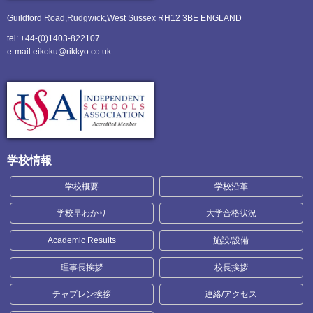
Guildford Road,Rudgwick,
West Sussex RH12 3BE ENGLAND
tel: +44-(0)1403-822107
e-mail:eikoku@rikkyo.co.uk
学校情報
学校概要
学校沿革
学校早わかり
大学合格状況
Academic Results
施設/設備
理事長挨拶
校長挨拶
チャプレン挨拶
連絡/アクセス