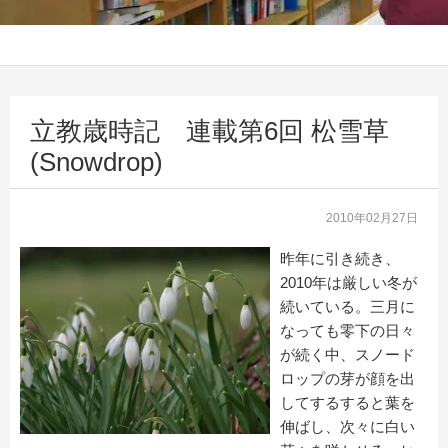
立教歳時記 連載第6回 松雪草
(Snowdrop)
2010年02月27日
昨年に引き続き、
2010年は厳しい冬が
続いている。三月に
なっても零下の日々
が続く中、スノード
ロップの芽が顔を出
してするすると葉を
伸ばし、次々に白い