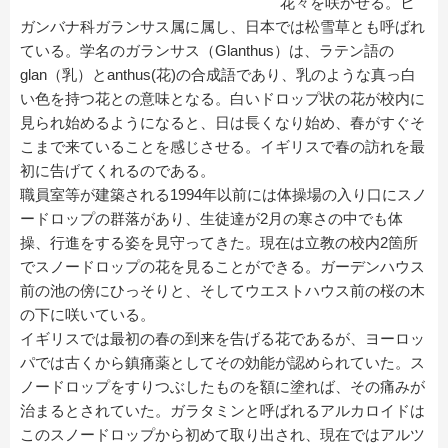
花々を咲かせる。ヒ
ガンバナ科ガランサス属に属し、日本では松雪草とも呼ばれ
ている。学名のガランサス（Glanthus）は、ラテン語の
glan（乳）とanthus(花)の合成語であり、乳のような真っ白
い色を持つ花との意味となる。白いドロップ状の花が校内に
見られ始めるようになると、日は長くなり始め、春がすぐそ
こまで来ていることを感じさせる。イギリスで春の訪れを最
初に告げてくれるのである。
職員室等が建築される1994年以前には体操場の入り口にスノ
ードロップの群落があり、生徒達が2月の寒さの中でも体
操、行進をする姿を見守ってきた。現在は立教の校内2箇所
でスノードロップの花を見ることができる。ガーデンハウス
前の池の傍にひっそりと、そしてウエストハウス前の桜の木
の下に咲いている。
イギリスでは最初の春の到来を告げる花であるが、ヨーロッ
パでは古くから鎮痛薬としてその効能が認められていた。ス
ノードロップをすりつぶしたものを額に塗れば、その痛みが
治まるとされていた。ガラタミンと呼ばれるアルカロイドは
このスノードロップから初めて取り出され、現在ではアルツ