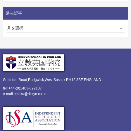
過去記事
Guildford Road,Rudgwick,
West Sussex RH12 3BE ENGLAND
tel: +44-(0)1403-822107
e-mail:eikoku@rikkyo.co.uk