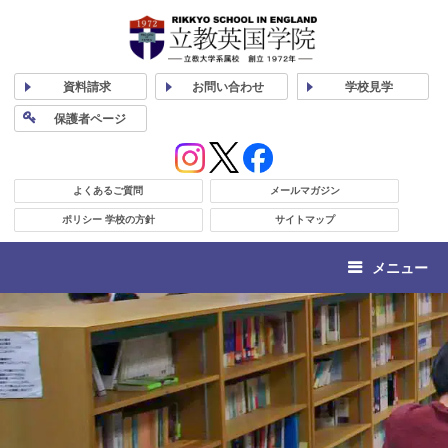
資料
請求
お問い合わせ
学校
見学
保護者
ページ
よくあるご質問
メールマガジン
ポリシー 学校の方針
サイトマップ
メニュー