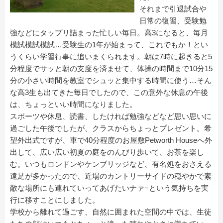
それまで引退試合や
日常の復習、受験勉
強などにタップリ詰まった忙しい毎日。高3になると、毎月
模試模試模試…受験生の1年が始まって、これでもか！とい
うくらい学習行事に追いまくられます。朝は7時に起きると5
分程度でサッと朝の支度を済ませて、体操の時間まで10分15
分の小さい時間を教室でシュッと集中する時間に使う…そん
な高3生も出てきた毎日でしたので、この意外な休息の午後
は、ちょっといい時間になりました。
スポーツや休息、読書、したければ勉強などなど思い思いに
過ごした午後でしたが、クラスからちょっとプレゼント。希
望外出式ですが、車で40分程度のお屋敷Petworth Houseへ外
出して、広い広い初夏の庭をのんびり歩いて、お茶を楽し
む。いつもロンドンやケンブリッジなど、有名処をおさえる
遠足が多かったので、近場のカントリーサイドの穏やかで素
敵な場所にも連れていってあげたいナァ−という気持ちを実
行に移すことにしました。
学校から離れて過ごす、自然に囲まれた空間の中では、生徒