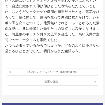
たちの顔はいつもとちょっと違った晴れやかさに満ちてい
て、自然に癒されて伸び伸びとした表情をたたえていまし
た。ちょうどシャクナゲや躑躅が満開だったとき。落花をひ
ろって、髪に挿して、綿毛を取って仲間に吹きかけて、シャ
ボン玉を次々とつくる。他愛無いけれど、ふっとゆるんだ素
直な姿に、共に外出した先生たちの気持ちも温かくなりまし
た。お屋敷のキッチン付きの広間を改造した、高い天井の空
間でのティータイムも素敵でした。
いつも頑張っているからでしょうか。宝石のように小さな心
温まるひとときでした。明日からまた頑張ろう。
社会科フィールドワーク（Shalford Mill）
貴重な体験