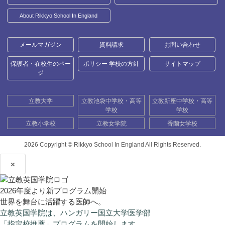
About Rikkyo School In England
メールマガジン
資料請求
お問い合わせ
保護者・在校生のペー
ポリシー 学校の方針
サイトマップ
ジ
立教大学
立教池袋中学校・高等
立教新座中学校・高等
学校
学校
立教小学校
立教女学院
香蘭女学校
2026 Copyright ©
Rikkyo School In England All Rights Reserved.
×
2026年度より新プログラム開始
世界を舞台に活躍する医師へ。
立教英国学院は、ハンガリー国立大学医学部
「指定校推薦」プログラムを開始します。