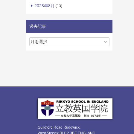
2025年8月
(13)
過去記事
Guildford Road,Rudgwick,
West Sussex RH12 3BE ENGLAND