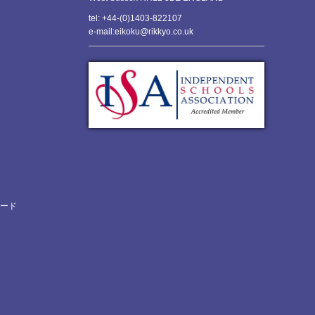
tel: +44-(0)1403-822107
e-mail:eikoku@rikkyo.co.uk
ロード