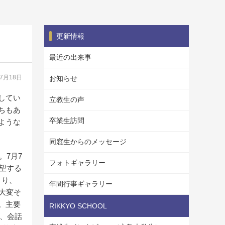
更新情報
最近の出来事
07月18日
お知らせ
してい
立教生の声
ちもあ
卒業生訪問
ような
同窓生からのメッセージ
。7月7
フォトギャラリー
希望する
まり、
年間行事ギャラリー
大変そ
。主要
RIKKYO SCHOOL
、会話