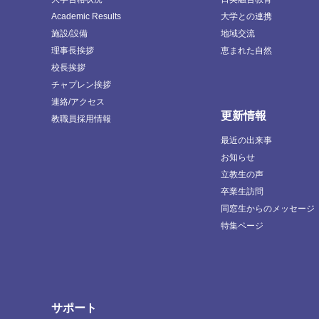
Academic Results
大学との連携
施設/設備
地域交流
理事長挨拶
恵まれた自然
校長挨拶
チャプレン挨拶
連絡/アクセス
更新情報
教職員採用情報
最近の出来事
お知らせ
立教生の声
卒業生訪問
同窓生からのメッセージ
特集ページ
サポート