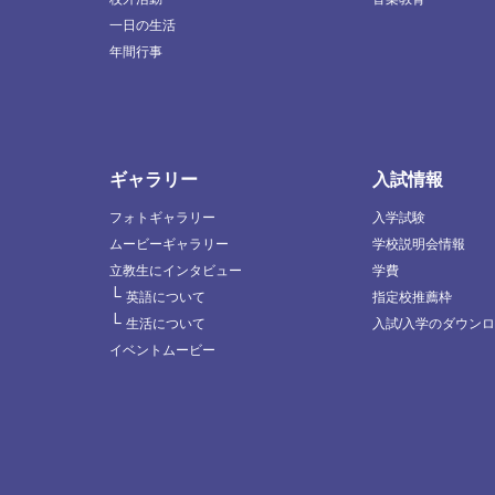
一日の生活
年間行事
ギャラリー
入試情報
フォトギャラリー
入学試験
ムービーギャラリー
学校説明会情報
立教生にインタビュー
学費
└
英語について
指定校推薦枠
└
生活について
入試/入学のダウン
イベントムービー