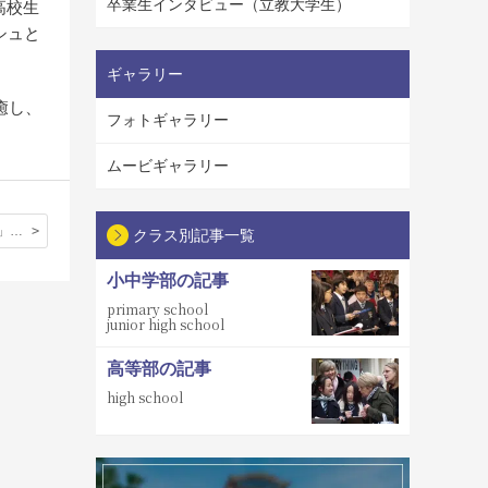
卒業生インタビュー（立教大学生）
高校生
シュと
ギャラリー
癒し、
フォトギャラリー
ムービギャラリー
「人間の品格」〈林 和広 チャプレン〉
クラス別記事一覧
小中学部の記事
primary school
junior high school
高等部の記事
high school