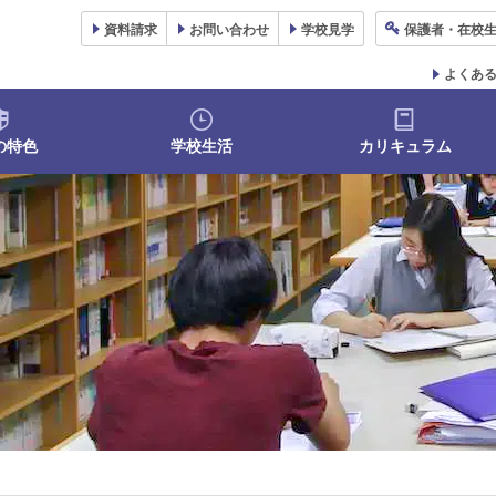
資料
請求
お問い合わせ
学校
見学
保護者
・在校
よくあ
の特色
学校生活
カリキュラム