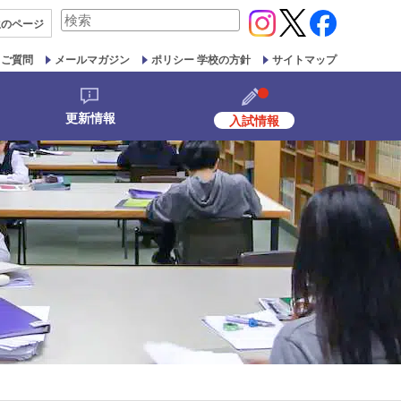
検
生の
ページ
索
対
るご質問
メールマガジン
ポリシー 学校の方針
サイトマップ
象:
更新情報
入試情報