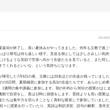
2014年
案返却が終了し、長い夏休みがやってきました。何年も立教で過ご
っぱり帰宅は待ち遠しい様子。見送る側としては少しさみしい気持
じけるような笑顔で空港へ向かう生徒たちを見ていると、また同じ
きてくれるといいな、という気持ちになります。
が帰宅した7月6日の夜、立教には20名ほどの生徒が残っていました
までの5日間、夏期補習に参加する高3の生徒たちです。あらかじめ
、1週間の集中講義に参加します。朝の8:45から90分の授業がはじ
書館で自習をし、夜は12時に就寝をします。普段よりも長い授業は
徒たちは集中力を切らすことなく真剣な眼差しで参加していました
は別々に授業を行っていたり、英語は和訳演習、語句の解釈、英作文