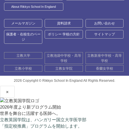
About Rikkyo School In England
メールマガジン
資料請求
お問い合わせ
保護者・在校生のペー
ポリシー 学校の方針
サイトマップ
ジ
立教大学
立教池袋中学校・高等
立教新座中学校・高等
学校
学校
立教小学校
立教女学院
香蘭女学校
2026 Copyright ©
Rikkyo School In England All Rights Reserved.
×
2026年度より新プログラム開始
世界を舞台に活躍する医師へ。
立教英国学院は、ハンガリー国立大学医学部
「指定校推薦」プログラムを開始します。