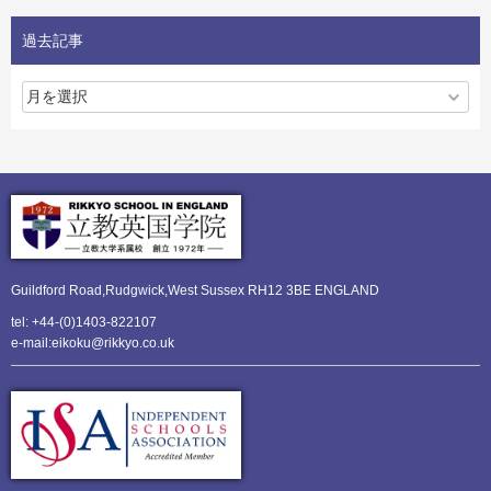
過去記事
Guildford Road,Rudgwick,
West Sussex RH12 3BE ENGLAND
tel: +44-(0)1403-822107
e-mail:eikoku@rikkyo.co.uk