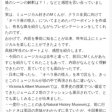
後のシーンの解釈は？！」などと感想を言い合っていまし
た。
実は、ミュージカル好きのMくんが、クラス全員に向けて
「オペラ座の怪人」についてまとめたパワーポイントを作成
し、有名な曲を紹介しながらプレゼンテーションをしてくれ
たのです。
おかげで、内容を事前に知ることが出来、昨年以上にミュー
ジカルを楽しむことができたようです。
高校2年生のレポートより、感想を紹介します。
・今回のミュージカルは去年と違って、前日にMくんがあら
すじを紹介してくれたこともあって、内容がなんとなく理解
できたので、見ていてとても面白かったです。
・日本に帰ったら、「オペラ座の怪人」を本で読もう。きっ
とこのミュージカルが頭の中で再演されるに違いない。
・Victoria＆Albert Museumでは、世界史の授業でつい最近で
てきたジェームズ２世のファッションも展示されていて、と
ても楽しくみることが出来ました。
・一度行ったことのあるNatural History Museumは、前に行
ったときは英語の意味がわからずに見ていたが、今回事前に