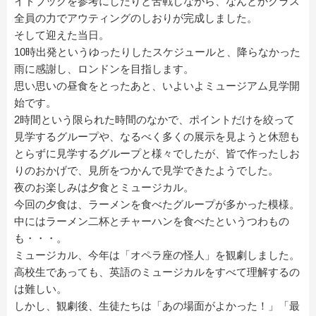
イドブックを参考にしたりと苦戦しながら、なんとかクラス
全員の力でアウティングのしおりが完成しました。
そして迎えた当日。
10時出発というゆったりしたスケジュールと、降らなかった
雨に感謝し、ロンドンを目指します。
思い思いの昼食をとったあと、いよいよミュージアム見学開
始です。
2時間という限られた時間のなかで、ポイントだけを絞って
見学するグループや、なるべく多くの展示を見ようと休憩も
とらずに見学するグループと様々でしたが、皆で作ったしお
りのおかげで、見所をつかんで見学できたようでした。
夜のお楽しみは夕食とミュージカル。
今回の夕食は、ラーメンを食べたグループが多かった模様。
中にはラーメン二杯とチャーハンを食べたというつわもの
も・・・。
ミュージカル、今年は「オペラ座の怪人」を観劇しました。
高校生であっても、英語のミュージカルをすべて理解するの
は難しい。
しかし、観劇後、生徒たちは「あの場面がよかった！」「最