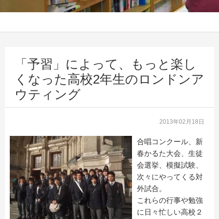
「予習」によって、もっと楽し
くなった高校2年生のロンドンア
ウティング
2013年02月18日
合唱コンクール、新
春かるた大会、生徒
会選挙、模擬試験、
次々にやってくる対
外試合。
これらの行事や勉強
に日々忙しい高校２