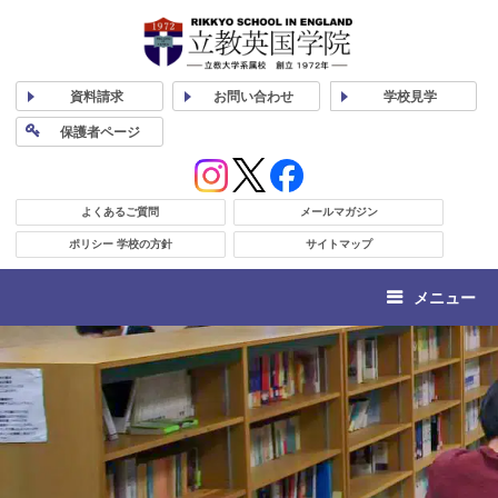
資料
請求
お問い合わせ
学校
見学
保護者
ページ
よくあるご質問
メールマガジン
ポリシー 学校の方針
サイトマップ
メニュー