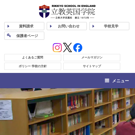
資料
請求
お問い合わせ
学校
見学
保護者
ページ
よくあるご質問
メールマガジン
ポリシー 学校の方針
サイトマップ
メニュー