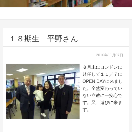
１８期生 平野さん
2010年11月07日
８月末にロンドンに
赴任して１１／７に
OPEN DAYに来まし
た。全然変わってい
ない立教に一安心で
す。又、遊びに来ま
す。