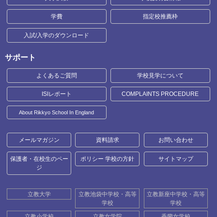
学費
指定校推薦枠
入試/入学のダウンロード
サポート
よくあるご質問
学校見学について
ISIレポート
COMPLAINTS PROCEDURE
About Rikkyo School In England
メールマガジン
資料請求
お問い合わせ
保護者・在校生のペー
ポリシー 学校の方針
サイトマップ
ジ
立教大学
立教池袋中学校・高等
立教新座中学校・高等
学校
学校
立教小学校
立教女学院
香蘭女学校