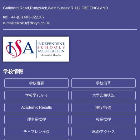
Guildford Road,Rudgwick,
West Sussex RH12 3BE ENGLAND
tel: +44-(0)1403-822107
e-mail:eikoku@rikkyo.co.uk
学校情報
学校概要
学校沿革
学校早わかり
大学合格状況
Academic Results
施設/設備
理事長挨拶
校長挨拶
チャプレン挨拶
連絡/アクセス