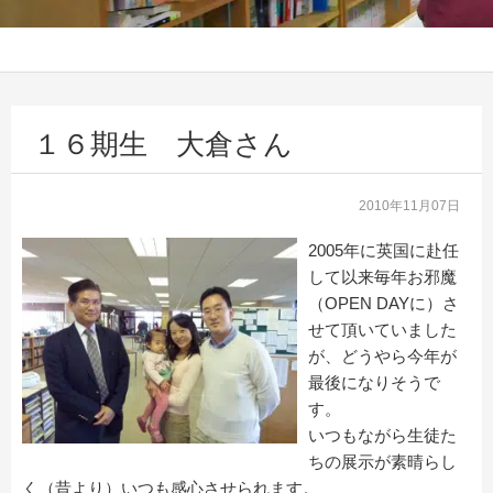
１６期生 大倉さん
2010年11月07日
2005年に英国に赴任
して以来毎年お邪魔
（OPEN DAYに）さ
せて頂いていました
が、どうやら今年が
最後になりそうで
す。
いつもながら生徒た
ちの展示が素晴らし
く（昔より）いつも感心させられます。