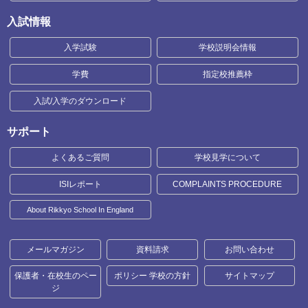
入試情報
入学試験
学校説明会情報
学費
指定校推薦枠
入試/入学のダウンロード
サポート
よくあるご質問
学校見学について
ISIレポート
COMPLAINTS PROCEDURE
About Rikkyo School In England
メールマガジン
資料請求
お問い合わせ
保護者・在校生のペー
ポリシー 学校の方針
サイトマップ
ジ