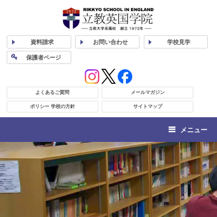
資料
請求
お問い合わせ
学校
見学
保護者
ページ
よくあるご質問
メールマガジン
ポリシー 学校の方針
サイトマップ
メニュー