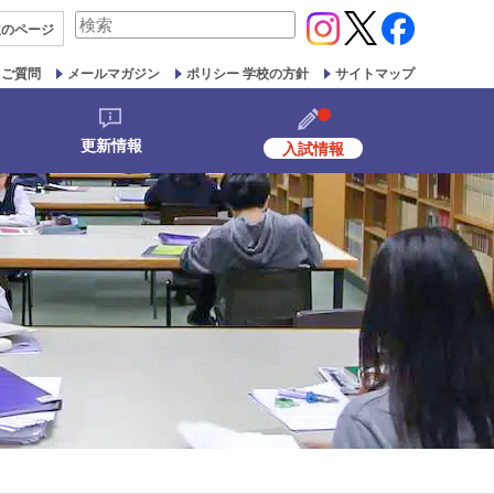
検
生の
ページ
索
対
るご質問
メールマガジン
ポリシー 学校の方針
サイトマップ
象:
更新情報
入試情報