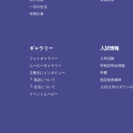
一日の生活
年間行事
ギャラリー
入試情報
フォトギャラリー
入学試験
ムービーギャラリー
学校説明会情報
立教生にインタビュー
学費
└
英語について
指定校推薦枠
└
生活について
入試/入学のダウン
イベントムービー