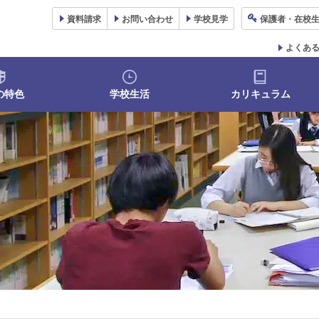
資料
請求
お問い合わせ
学校
見学
保護者
・在校
よくあ
の特色
学校生活
カリキュラム