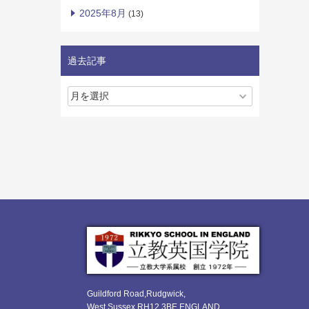
2025年8月
(13)
過去記事
Guildford Road,Rudgwick,
West Sussex RH12 3BE ENGLAND