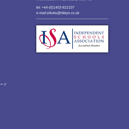
tel: +44-(0)1403-822107
e-mail:eikoku@rikkyo.co.uk
ロード