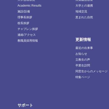
Academic Results
大学との連携
施設/設備
地域交流
理事長挨拶
恵まれた自然
校長挨拶
チャプレン挨拶
連絡/アクセス
更新情報
教職員採用情報
最近の出来事
お知らせ
立教生の声
卒業生訪問
同窓生からのメッセージ
特集ページ
サポート