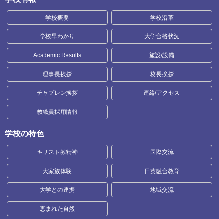
学校概要
学校沿革
学校早わかり
大学合格状況
Academic Results
施設/設備
理事長挨拶
校長挨拶
チャプレン挨拶
連絡/アクセス
教職員採用情報
学校の特色
キリスト教精神
国際交流
大家族体験
日英融合教育
大学との連携
地域交流
恵まれた自然