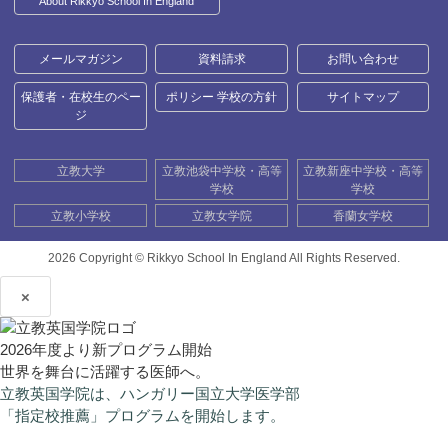
About Rikkyo School In England
メールマガジン
資料請求
お問い合わせ
保護者・在校生のペー
ポリシー 学校の方針
サイトマップ
ジ
立教大学
立教池袋中学校・高等
立教新座中学校・高等
学校
学校
立教小学校
立教女学院
香蘭女学校
2026 Copyright ©
Rikkyo School In England All Rights Reserved.
×
2026年度より新プログラム開始
世界を舞台に活躍する医師へ。
立教英国学院は、ハンガリー国立大学医学部
「指定校推薦」プログラムを開始します。