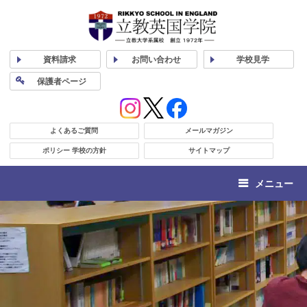
資料
請求
お問い合わせ
学校
見学
保護者
ページ
よくあるご質問
メールマガジン
ポリシー 学校の方針
サイトマップ
メニュー