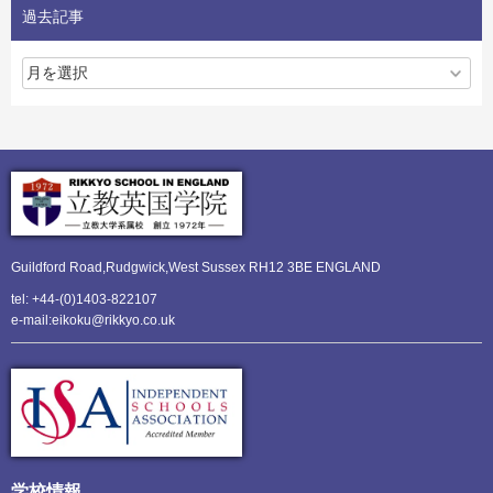
過去記事
Guildford Road,Rudgwick,
West Sussex RH12 3BE ENGLAND
tel: +44-(0)1403-822107
e-mail:eikoku@rikkyo.co.uk
学校情報