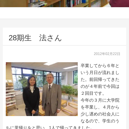
28期生 法さん
2012年02月22日
卒業してから６年と
いう月日が流れまし
た。前回帰ってきた
のが４年前で今回は
２回目です。
今年の３月に大学院
を卒業し、４月から
少し遅めの社会人に
なるので、学生のう
ちに里帰りをと思い、1人で帰ってきました。