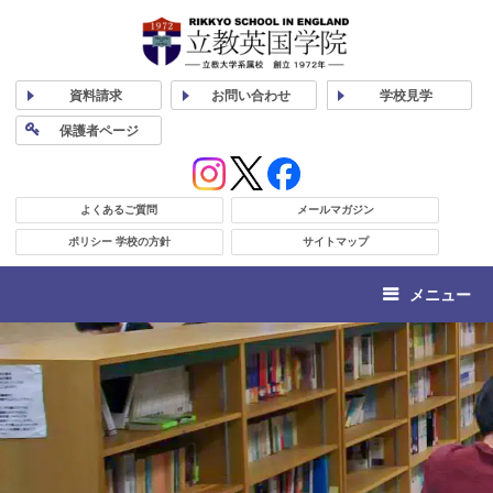
資料
請求
お問い合わせ
学校
見学
保護者
ページ
よくあるご質問
メールマガジン
ポリシー 学校の方針
サイトマップ
メニュー