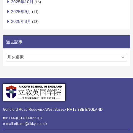
2025年10月
(16)
2025年9月
(11)
2025年8月
(13)
過去記事
Guildford Road,Rudgwick,
West Sussex RH12 3BE ENGLAND
tel: +44-(0)1403-822107
e-mail:eikoku@rikkyo.co.uk