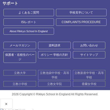
サポート
よくあるご質問
学校見学について
ISIレポート
COMPLAINTS PROCEDURE
About Rikkyo School In England
メールマガジン
資料請求
お問い合わせ
保護者・在校生のペー
ポリシー 学校の方針
サイトマップ
ジ
立教大学
立教池袋中学校・高等
立教新座中学校・高等
学校
学校
立教小学校
立教女学院
香蘭女学校
2026 Copyright ©
Rikkyo School In England All Rights Reserved.
×