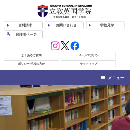
資料
請求
お問い合わせ
学校
見学
保護者
ページ
よくあるご質問
メールマガジン
ポリシー 学校の方針
サイトマップ
メニュー