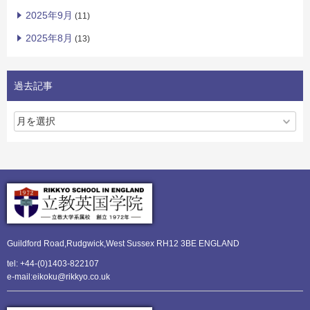
2025年9月
(11)
2025年8月
(13)
過去記事
Guildford Road,Rudgwick,
West Sussex RH12 3BE ENGLAND
tel: +44-(0)1403-822107
e-mail:eikoku@rikkyo.co.uk