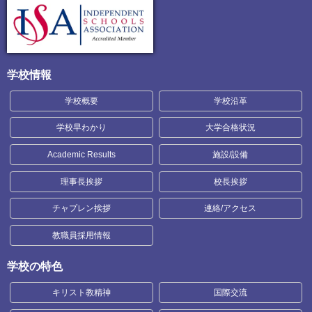
学校情報
学校概要
学校沿革
学校早わかり
大学合格状況
Academic Results
施設/設備
理事長挨拶
校長挨拶
チャプレン挨拶
連絡/アクセス
教職員採用情報
学校の特色
キリスト教精神
国際交流