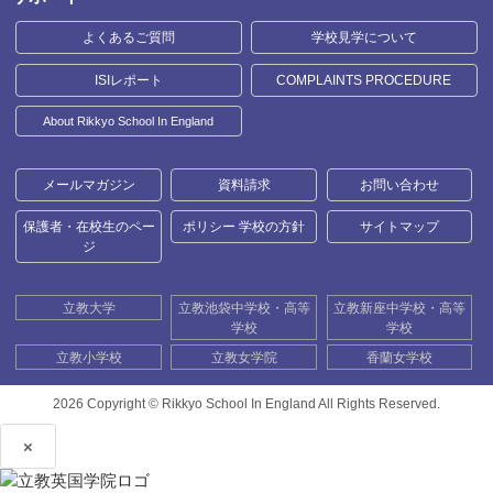
よくあるご質問
学校見学について
ISIレポート
COMPLAINTS PROCEDURE
About Rikkyo School In England
メールマガジン
資料請求
お問い合わせ
保護者・在校生のペー
ポリシー 学校の方針
サイトマップ
ジ
立教大学
立教池袋中学校・高等
立教新座中学校・高等
学校
学校
立教小学校
立教女学院
香蘭女学校
2026 Copyright ©
Rikkyo School In England All Rights Reserved.
×