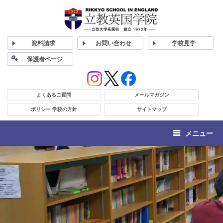
資料
請求
お問い合わせ
学校
見学
保護者
ページ
よくあるご質問
メールマガジン
ポリシー 学校の方針
サイトマップ
メニュー