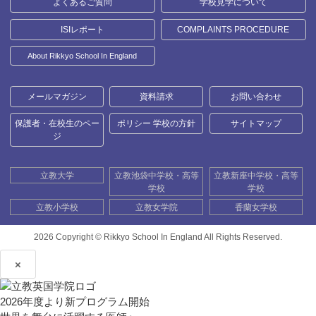
よくあるご質問
学校見学について
ISIレポート
COMPLAINTS PROCEDURE
About Rikkyo School In England
メールマガジン
資料請求
お問い合わせ
保護者・在校生のペー
ポリシー 学校の方針
サイトマップ
ジ
立教大学
立教池袋中学校・高等
立教新座中学校・高等
学校
学校
立教小学校
立教女学院
香蘭女学校
2026 Copyright ©
Rikkyo School In England All Rights Reserved.
×
2026年度より新プログラム開始