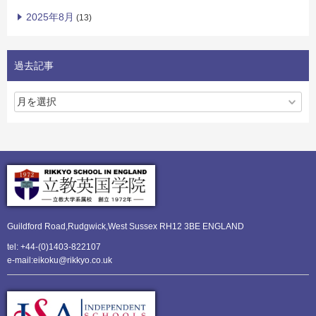
2025年8月
(13)
過去記事
Guildford Road,Rudgwick,
West Sussex RH12 3BE ENGLAND
tel: +44-(0)1403-822107
e-mail:eikoku@rikkyo.co.uk