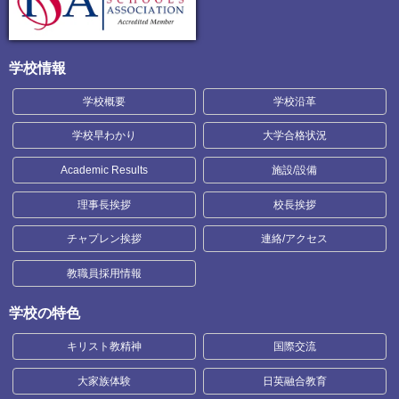
学校情報
学校概要
学校沿革
学校早わかり
大学合格状況
Academic Results
施設/設備
理事長挨拶
校長挨拶
チャプレン挨拶
連絡/アクセス
教職員採用情報
学校の特色
キリスト教精神
国際交流
大家族体験
日英融合教育