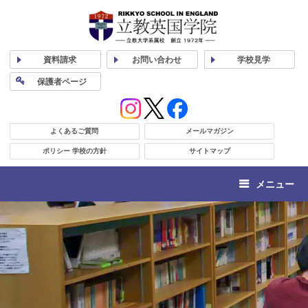
資料
請求
お問い合わせ
学校
見学
保護者
ページ
よくあるご質問
メールマガジン
ポリシー 学校の方針
サイトマップ
メニュー