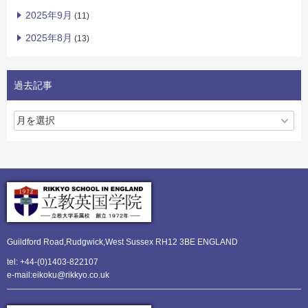
2025年9月
(11)
2025年8月
(13)
過去記事
Guildford Road,Rudgwick,
West Sussex RH12 3BE ENGLAND
tel: +44-(0)1403-822107
e-mail:eikoku@rikkyo.co.uk