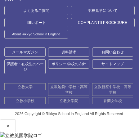
よくあるご質問
学校見学について
ISIレポート
COMPLAINTS PROCEDURE
About Rikkyo School In England
メールマガジン
資料請求
お問い合わせ
保護者・在校生のペー
ポリシー 学校の方針
サイトマップ
ジ
立教大学
立教池袋中学校・高等
立教新座中学校・高等
学校
学校
立教小学校
立教女学院
香蘭女学校
2026 Copyright ©
Rikkyo School In England All Rights Reserved.
×