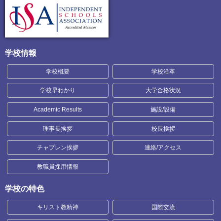
学校情報
学校概要
学校沿革
学校早わかり
大学合格状況
Academic Results
施設/設備
理事長挨拶
校長挨拶
チャプレン挨拶
連絡/アクセス
教職員採用情報
学校の特色
キリスト教精神
国際交流