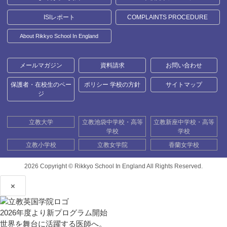
ISIレポート
COMPLAINTS PROCEDURE
About Rikkyo School In England
メールマガジン
資料請求
お問い合わせ
保護者・在校生のペー
ポリシー 学校の方針
サイトマップ
ジ
立教大学
立教池袋中学校・高等
立教新座中学校・高等
学校
学校
立教小学校
立教女学院
香蘭女学校
2026 Copyright ©
Rikkyo School In England All Rights Reserved.
×
2026年度より新プログラム開始
世界を舞台に活躍する医師へ。