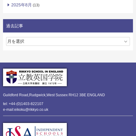
2025年8月
(13)
過去記事
Guildford Road,Rudgwick,
West Sussex RH12 3BE ENGLAND
tel: +44-(0)1403-822107
e-mail:eikoku@rikkyo.co.uk