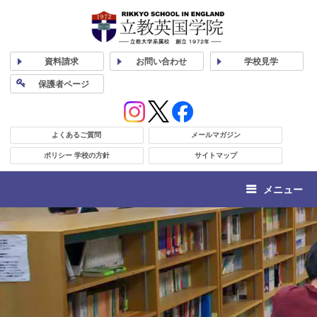
資料
請求
お問い合わせ
学校
見学
保護者
ページ
よくあるご質問
メールマガジン
ポリシー 学校の方針
サイトマップ
メニュー