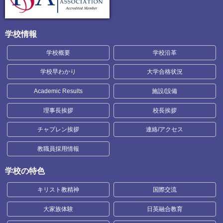
学校情報
学校概要
学校沿革
学校早わかり
大学合格状況
Academic Results
施設/設備
理事長挨拶
校長挨拶
チャプレン挨拶
連絡/アクセス
教職員採用情報
学校の特色
キリスト教精神
国際交流
大家族体験
日英融合教育