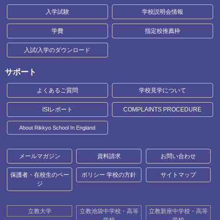
入学試験
学校説明会情報
学費
指定校推薦枠
入試/入学のダウンロード
サポート
よくあるご質問
学校見学について
ISIレポート
COMPLAINTS PROCEDURE
About Rikkyo School In England
メールマガジン
資料請求
お問い合わせ
保護者・在校生のペー
ポリシー 学校の方針
サイトマップ
ジ
立教大学
立教池袋中学校・高等
立教新座中学校・高等
学校
学校