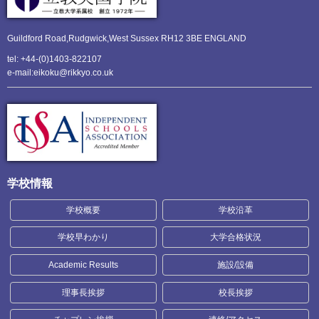
Guildford Road,Rudgwick,
West Sussex RH12 3BE ENGLAND
tel: +44-(0)1403-822107
e-mail:eikoku@rikkyo.co.uk
学校情報
学校概要
学校沿革
学校早わかり
大学合格状況
Academic Results
施設/設備
理事長挨拶
校長挨拶