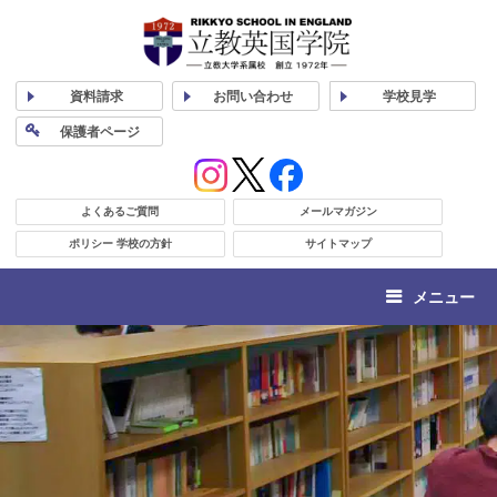
資料
請求
お問い合わせ
学校
見学
保護者
ページ
よくあるご質問
メールマガジン
ポリシー 学校の方針
サイトマップ
メニュー