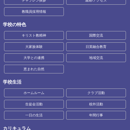
チャプレン挨拶
連絡/アクセス
教職員採用情報
学校の特色
キリスト教精神
国際交流
大家族体験
日英融合教育
大学との連携
地域交流
恵まれた自然
学校生活
ホームルーム
クラブ活動
生徒会活動
校外活動
一日の生活
年間行事
カリキュラム