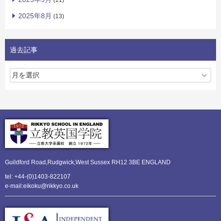
(11)
2025年8月
(13)
過去記事
Guildford Road,Rudgwick,
West Sussex RH12 3BE ENGLAND
tel: +44-(0)1403-822107
e-mail:eikoku@rikkyo.co.uk