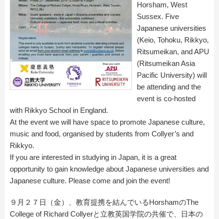
Horsham, West
Sussex. Five
Japanese universities
(Keio, Tohoku, Rikkyo,
Ritsumeikan, and APU
(Ritsumeikan Asia
Pacific University) will
be attending and the
event is co-hosted
with Rikkyo School in England.
At the event we will have space to promote Japanese culture,
music and food, organised by students from Collyer’s and
Rikkyo.
If you are interested in studying in Japan, it is a great
opportunity to gain knowledge about Japanese universities and
Japanese culture. Please come and join the event!
９月２７日（金）、教育提携を結んでいるHorshamのThe
College of Richard Collyerと立教英国学院の共催で、日本の