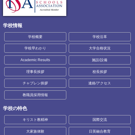
学校情報
学校概要
学校沿革
学校早わかり
大学合格状況
Academic Results
施設/設備
理事長挨拶
校長挨拶
チャプレン挨拶
連絡/アクセス
教職員採用情報
学校の特色
キリスト教精神
国際交流
大家族体験
日英融合教育