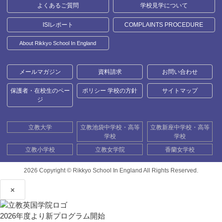
よくあるご質問
学校見学について
ISIレポート
COMPLAINTS PROCEDURE
About Rikkyo School In England
メールマガジン
資料請求
お問い合わせ
保護者・在校生のペー
ポリシー 学校の方針
サイトマップ
ジ
立教大学
立教池袋中学校・高等
立教新座中学校・高等
学校
学校
立教小学校
立教女学院
香蘭女学校
2026 Copyright ©
Rikkyo School In England All Rights Reserved.
×
2026年度より新プログラム開始