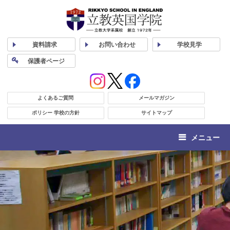
資料
請求
お問い合わせ
学校
見学
保護者
ページ
よくあるご質問
メールマガジン
ポリシー 学校の方針
サイトマップ
メニュー