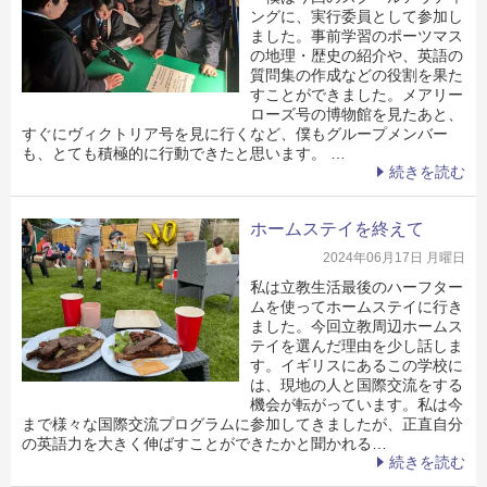
ングに、実行委員として参加し
ました。事前学習のポーツマス
の地理・歴史の紹介や、英語の
質問集の作成などの役割を果た
すことができました。メアリー
ローズ号の博物館を見たあと、
すぐにヴィクトリア号を見に行くなど、僕もグループメンバー
も、とても積極的に行動できたと思います。 …
続きを読む
ホームステイを終えて
2024年06月17日 月曜日
私は立教生活最後のハーフター
ムを使ってホームステイに行き
ました。今回立教周辺ホームス
テイを選んだ理由を少し話しま
す。イギリスにあるこの学校に
は、現地の人と国際交流をする
機会が転がっています。私は今
まで様々な国際交流プログラムに参加してきましたが、正直自分
の英語力を大きく伸ばすことができたかと聞かれる…
続きを読む