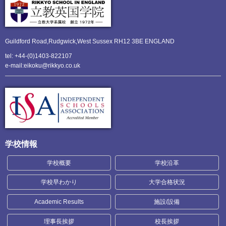
Guildford Road,Rudgwick,
West Sussex RH12 3BE ENGLAND
tel: +44-(0)1403-822107
e-mail:eikoku@rikkyo.co.uk
学校情報
学校概要
学校沿革
学校早わかり
大学合格状況
Academic Results
施設/設備
理事長挨拶
校長挨拶