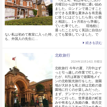
月曜日から語学学校に通い始め
ました。ロンドンで過ごすこと
ができる貴重な夏休みを有意義
に使うにはどうしたら良いか親
と相談し、1ヶ月前から準備し
ていた事でした。 現地校に
通ったことがなく英語に自信が
ない私は初めて教室に入った時、とても緊張していました。で
も、外国人の先生に…
続きを読む
北欧旅行
2024年10月14日 月曜日
北欧旅行 今年の夏、7月中はず
っと引っ越しの作業で忙しかっ
たが、8月は家族で遊園地メイ
ンの北欧観光旅行をした。遊園
地が大好きな私と姉は北欧の遊
園地に行くのが楽しみだった。
まず、デンマークのコペンハー
ゲンに行った。世界遺産の町並
みや有名な人魚姫の像、衛兵交
代を見たりスモーブローを食べ