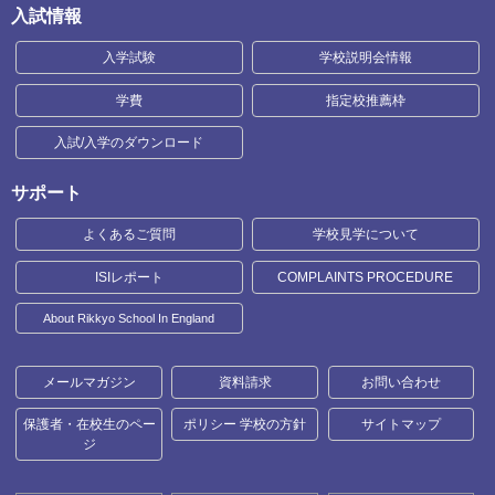
入試情報
入学試験
学校説明会情報
学費
指定校推薦枠
入試/入学のダウンロード
サポート
よくあるご質問
学校見学について
ISIレポート
COMPLAINTS PROCEDURE
About Rikkyo School In England
メールマガジン
資料請求
お問い合わせ
保護者・在校生のペー
ポリシー 学校の方針
サイトマップ
ジ