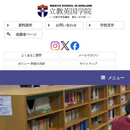
資料
請求
お問い合わせ
学校
見学
保護者
ページ
よくあるご質問
メールマガジン
ポリシー 学校の方針
サイトマップ
メニュー