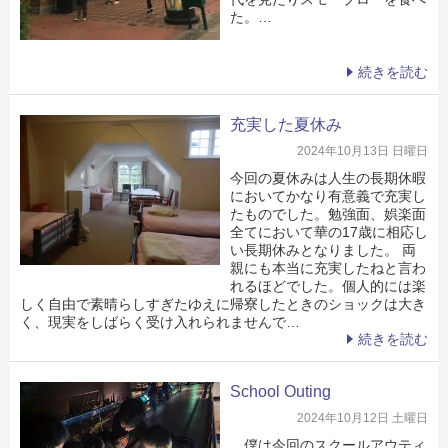
た。…
続きを読む
充実した夏休み
2024年10月13日 日曜日
今回の夏休みは人生の長期休暇
においてかなり有意義で充実し
たものでした。勉強面、娯楽面
全てにおいて華の17歳に相応し
い長期休みとなりました。 両
親にも本当に充実したねと言わ
れるほどでした。個人的には楽
しく自由で素晴らしすぎたゆえに帰寮したときのショックは大き
く、現実をしばらく受け入れられませんで…
続きを読む
School Outing
2024年10月12日 土曜日
僕は今回のスクールアウティ