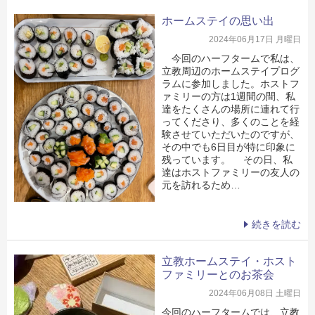
ホームステイの思い出
2024年06月17日 月曜日
今回のハーフタームで私は、
立教周辺のホームステイプログ
ラムに参加しました。ホストフ
ァミリーの方は1週間の間、私
達をたくさんの場所に連れて行
ってくださり、多くのことを経
験させていただいたのですが、
その中でも6日目が特に印象に
残っています。 その日、私
達はホストファミリーの友人の
元を訪れるため…
続きを読む
立教ホームステイ・ホスト
ファミリーとのお茶会
2024年06月08日 土曜日
今回のハーフタームでは、立教