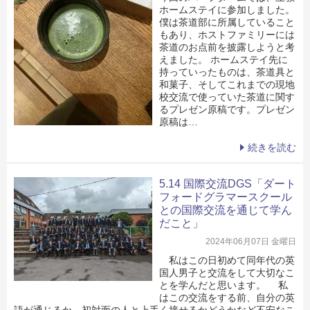
ホームステイに参加しました。
僕は茶道部に所属していること
もあり、ホストファミリーには
茶道のお点前を披露しようと考
えました。 ホームステイ先に
持っていったものは、茶道具と
和菓子、そしてこれまでの現地
校交流で使っていた茶道に関す
るプレゼン原稿です。プレゼン
原稿は…
続きを読む
5.14 国際交流DGS「ダート
フォードグラマースクール
との国際交流を通じて学ん
だこと」
2024年06月07日 金曜日
私はこの日初めて同年代の英
国人男子と交流をして大切なこ
とを学んだと思います。 私
はこの交流をする前、自分の英
語が通じるか、初対面の人と上手く接せるかどうかなど不安なこ