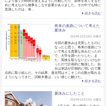
により多くの時間を使えるように行動したり、効率を良くするた
めに考えながら物事をこなす必要がありました。その中でも特に
意識したのは、体…
続きを読む
将来の進路について考えた
夏休み
2024年10月16日 水曜日
今回の夏休みは充実したものに
なったと思う。将来の進路につ
いて考える貴重な休みだったの
で、大学を調べたりした。ま
た、英検を取らないといけなか
ったので計画的に勉強した。自
分は単語が圧倒的に弱いので重
点的に取り組んだ。その結果、過去問はそこそこの点数が取れる
ようになってきた。試験本番は、いい感じに解けた。…
続きを読む
夏休みにしたこと
2024年10月15日 火曜日
7月上旬、私は帰宅した次の