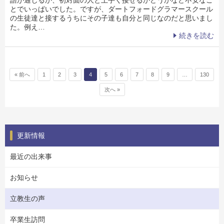
とでいっぱいでした。ですが、ダートフォードグラマースクール
の生徒達と接するうちにその子達も自分と同じなのだと思いまし
た。例え…
続きを読む
投稿ナビゲーション
« 前へ
1
2
3
4
5
6
7
8
9
…
130
次へ »
更新情報
最近の出来事
お知らせ
立教生の声
卒業生訪問