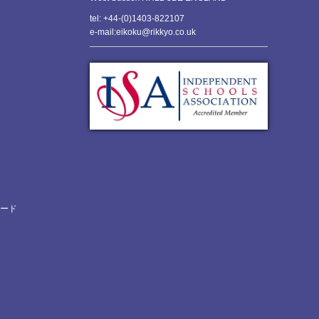
tel: +44-(0)1403-822107
e-mail:eikoku@rikkyo.co.uk
ロード