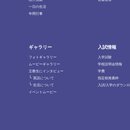
一日の生活
年間行事
ギャラリー
入試情報
フォトギャラリー
入学試験
ムービーギャラリー
学校説明会情報
立教生にインタビュー
学費
└
英語について
指定校推薦枠
└
生活について
入試/入学のダウン
イベントムービー