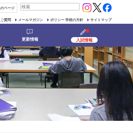
検
生の
ページ
索
対
るご質問
メールマガジン
ポリシー 学校の方針
サイトマップ
象:
更新情報
入試情報