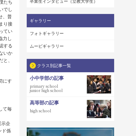
卒業生インタビュー（立教大学生）
僕たち
いでし
せ、普
ギャラリー
まり接
ってい
フォトギャラリー
協力し
認する
ムービギャラリー
ないか
だと、
クラス別記事一覧
小中学部の記事
切にす
primary school
junior high school
高等部の記事
して毎
high school
展示企
ンド係