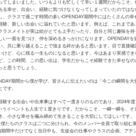
ってしまいました。いつもよりも忙しくて辛い１週間だからこそ、
ある幸せ、出会い、経験に気づけなくなってしまっていたのではな
し、クラスで過ごす時間の多いOPENDAY期間中にはたくさんの幸
経験、新しい出会いに溢れていたと思います。例えば、これまであ
クラスメイトが実は絵がとても上手だったり、自分と同じ趣味を持
しい一面を見つけ、仲を深めるきっかけになります。OPENDAYを
い、共に乗り越えることで強まる絆があると思います。目で直接確
いけど、心に残る一生ものになると思います。今はあまり実感でき
ど、この時間、この思い出は、学生だからこそ経験できた幸せなの
っと思うでしょう。
ENDAY期間から僕が学び、皆さんに伝えたいのは「今この瞬間を大
とです。
経験する出会いや出来事はすべて一度きりのものであり、2024年度
Yというイベントも人生で１度きりです。だからこそ、一瞬一瞬を、そ
き、小さな幸せを噛み締めて生きることを大切にしてほしいです。
には僕たちのクラスは二つに分けられ、今のメンバー全員で取り組む
備期間中だけでなく当日中も、生徒会の仕事やクラスの企画、アテ