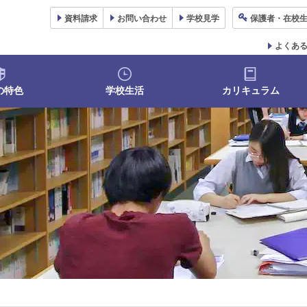
資料
請求
お問い合わせ
学校
見学
保護者
・在校
よくあ
の特色
学校生活
カリキュラム