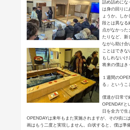
詰め詰めにな
は身の回りに
ょうか。しか
段とは異なる
点がなかった
たりなど、新
ながら助け合
ことはできな
もしれないけ
将来の僕はき
１週間のOP
る」というこ
僕達が日常で
OPENDA
日を全力で生
OPENDAYは来年もまた実施されますが、その頃
画はもう二度と実現しません。白状すると、僕は準