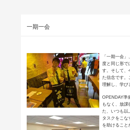
一期一会
「一期一会」
度と同じ形で
す。そして、
た信念です。
理解し、学び
OPENDA
もなく、放課
た、いつも以
タスクをこな
を助けること