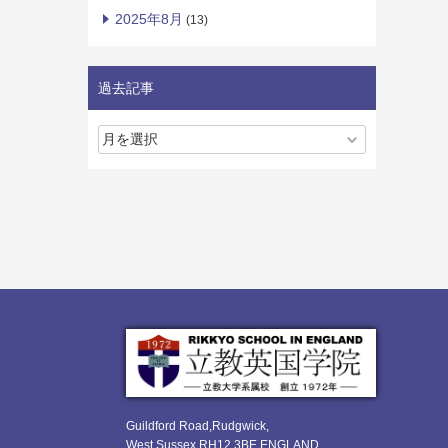
2025年8月
(13)
過去記事
Guildford Road,Rudgwick,
West Sussex RH12 3BE ENGLAND