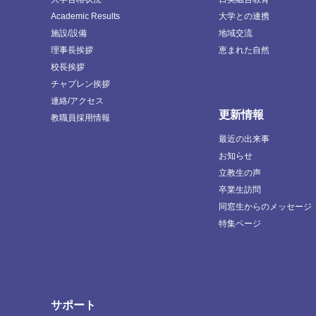
Academic Results
大学との連携
施設/設備
地域交流
理事長挨拶
恵まれた自然
校長挨拶
チャプレン挨拶
連絡/アクセス
更新情報
教職員採用情報
最近の出来事
お知らせ
立教生の声
卒業生訪問
同窓生からのメッセージ
特集ページ
サポート