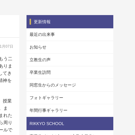
更新情報
最近の出来事
11月07日
お知らせ
もう二
立教生の声
ありま
卒業生訪問
してき
精神を
同窓生からのメッセージ
フォトギャラリー
。授業
。ま
年間行事ギャラリー
まれた
ら周り
RIKKYO SCHOOL
ールで