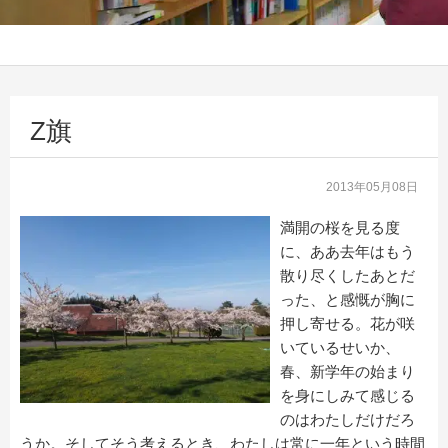
Z旗
2013年05月08日
満開の桜を見る度
に、ああ去年はもう
散り尽くしたあとだ
った、と感慨が胸に
押し寄せる。花が咲
いているせいか、
春、新学年の始まり
を身にしみて感じる
のはわたしだけだろ
うか。そしてそう考えるとき、わたしは常に一年という時間