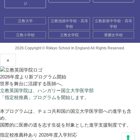
ジ
立教大学
立教池袋中学校・高等
立教新座中学校・高等
学校
学校
立教小学校
立教女学院
香蘭女学校
2026 Copyright ©
Rikkyo School In England All Rights Reserved.
×
2026年度より新プログラム開始
世界を舞台に活躍する医師へ。
立教英国学院は、ハンガリー国立大学医学部
「指定校推薦」プログラムを開始します。
本プログラムは、チェコ共和国の国立大学医学部への進学も含
め、
国際的に医療の道を志す生徒を対象とした進学支援制度です。
指定校推薦枠あり
2026年度入学対応