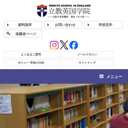
資料
請求
お問い合わせ
学校
見学
保護者
ページ
よくあるご質問
メールマガジン
ポリシー 学校の方針
サイトマップ
メニュー