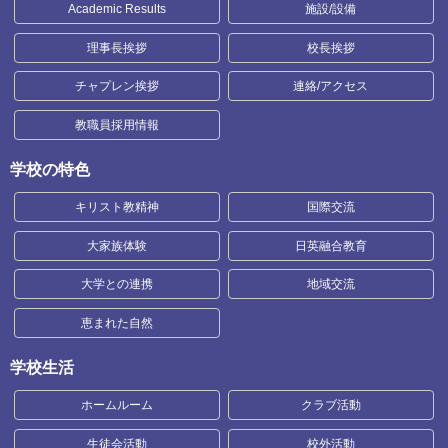
Academic Results
施設/設備
理事長挨拶
校長挨拶
チャプレン挨拶
連絡/アクセス
教職員採用情報
学校の特色
キリスト教精神
国際交流
大家族体験
日英融合教育
大学との連携
地域交流
恵まれた自然
学校生活
ホームルーム
クラブ活動
生徒会活動
校外活動