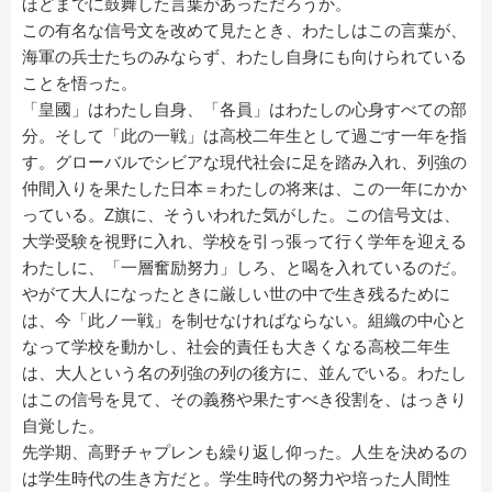
ほどまでに鼓舞した言葉があっただろうか。
この有名な信号文を改めて見たとき、わたしはこの言葉が、
海軍の兵士たちのみならず、わたし自身にも向けられている
ことを悟った。
「皇國」はわたし自身、「各員」はわたしの心身すべての部
分。そして「此の一戦」は高校二年生として過ごす一年を指
す。グローバルでシビアな現代社会に足を踏み入れ、列強の
仲間入りを果たした日本＝わたしの将来は、この一年にかか
っている。Z旗に、そういわれた気がした。この信号文は、
大学受験を視野に入れ、学校を引っ張って行く学年を迎える
わたしに、「一層奮励努力」しろ、と喝を入れているのだ。
やがて大人になったときに厳しい世の中で生き残るために
は、今「此ノ一戦」を制せなければならない。組織の中心と
なって学校を動かし、社会的責任も大きくなる高校二年生
は、大人という名の列強の列の後方に、並んでいる。わたし
はこの信号を見て、その義務や果たすべき役割を、はっきり
自覚した。
先学期、高野チャプレンも繰り返し仰った。人生を決めるの
は学生時代の生き方だと。学生時代の努力や培った人間性