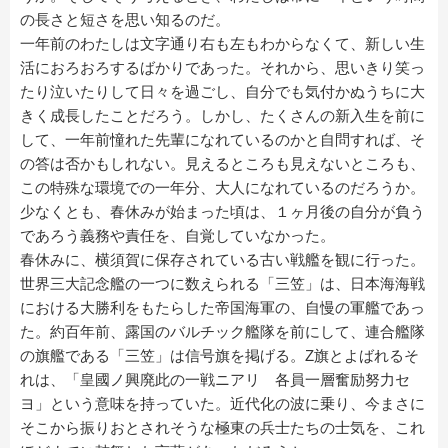
の長さと短さを思い知るのだ。
一年前のわたしは文字通り右も左もわからなくて、新しい生
活におろおろするばかりであった。それから、思いきり笑っ
たり泣いたりして日々を過ごし、自分でも気付かぬうちに大
きく成長したことだろう。しかし、たくさんの新入生を前に
して、一年前憧れた先輩になれているのかと自問すれば、そ
の答は否かもしれない。見えるところも見えないところも、
この特殊な環境での一年分、大人になれているのだろうか。
少なくとも、春休みが始まった頃は、１ヶ月後の自分が負う
であろう義務や責任を、自覚していなかった。
春休みに、横須賀に保存されている古い戦艦を観に行った。
世界三大記念艦の一つに数えられる「三笠」は、日本海海戦
における大勝利をもたらした帝国海軍の、自慢の軍艦であっ
た。約百年前、露国のバルチック艦隊を前にして、連合艦隊
の旗艦である「三笠」は信号旗を掲げる。Z旗とよばれるそ
れは、「皇國ノ興廃此の一戦ニアリ 各員一層奮励努力セ
ヨ」という意味を持っていた。近代化の波に乗り、今まさに
そこから振りおとされそうな極東の兵士たちの士気を、これ