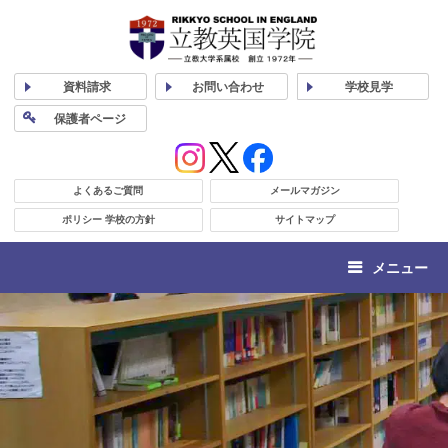
資料
請求
お問い合わせ
学校
見学
保護者
ページ
よくあるご質問
メールマガジン
ポリシー 学校の方針
サイトマップ
メニュー