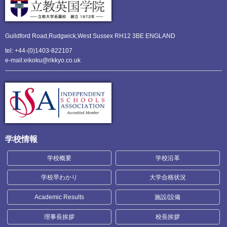
Guildford Road,Rudgwick,
West Sussex RH12 3BE ENGLAND
tel: +44-(0)1403-822107
e-mail:eikoku@rikkyo.co.uk
学校情報
学校概要
学校沿革
学校早わかり
大学合格状況
Academic Results
施設/設備
理事長挨拶
校長挨拶