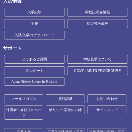
入試情報
入学試験
学校説明会情報
学費
指定校推薦枠
入試/入学のダウンロード
サポート
よくあるご質問
学校見学について
ISIレポート
COMPLAINTS PROCEDURE
About Rikkyo School In England
メールマガジン
資料請求
お問い合わせ
保護者・在校生のペー
ポリシー 学校の方針
サイトマップ
ジ
立教大学
立教池袋中学校・高等
立教新座中学校・高等