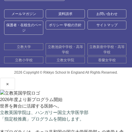
メールマガジン
資料請求
お問い合わせ
保護者・在校生のペー
ポリシー 学校の方針
サイトマップ
ジ
立教大学
立教池袋中学校・高等
立教新座中学校・高等
学校
学校
立教小学校
立教女学院
香蘭女学校
2026 Copyright ©
Rikkyo School In England All Rights Reserved.
×
2026年度より新プログラム開始
世界を舞台に活躍する医師へ。
立教英国学院は、ハンガリー国立大学医学部
「指定校推薦」プログラムを開始します。
本プログラムは、チェコ共和国の国立大学医学部への進学も含