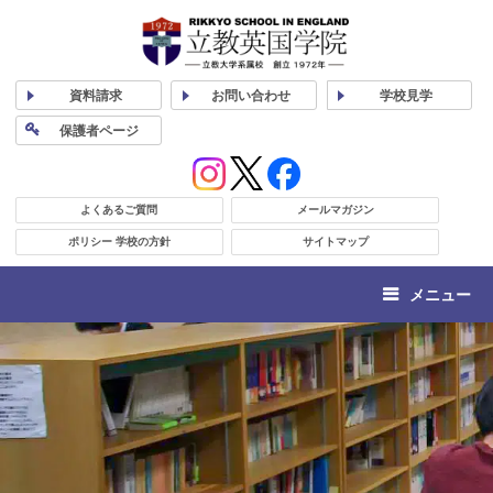
資料
請求
お問い合わせ
学校
見学
保護者
ページ
よくあるご質問
メールマガジン
ポリシー 学校の方針
サイトマップ
メニュー