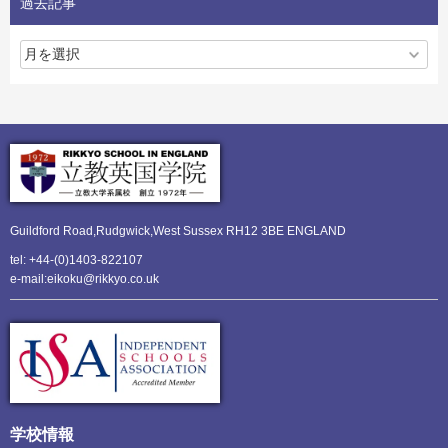
過去記事
Guildford Road,Rudgwick,
West Sussex RH12 3BE ENGLAND
tel: +44-(0)1403-822107
e-mail:eikoku@rikkyo.co.uk
学校情報