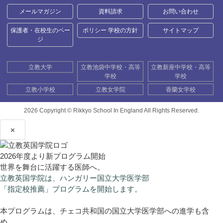
メールマガジン
資料請求
お問い合わせ
保護者・在校生のペー
ポリシー 学校の方針
サイトマップ
ジ
立教大学
立教池袋中学校・高等
立教新座中学校・高等
学校
学校
立教小学校
立教女学院
香蘭女学校
2026 Copyright ©
Rikkyo School In England All Rights Reserved.
×
2026年度より新プログラム開始
世界を舞台に活躍する医師へ。
立教英国学院は、ハンガリー国立大学医学部
「指定校推薦」プログラムを開始します。
本プログラムは、チェコ共和国の国立大学医学部への進学も含
め、