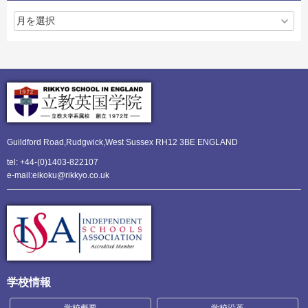
Guildford Road,Rudgwick,
West Sussex RH12 3BE ENGLAND
tel: +44-(0)1403-822107
e-mail:eikoku@rikkyo.co.uk
学校情報
学校概要
学校沿革