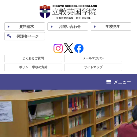
資料
請求
お問い合わせ
学校
見学
保護者
ページ
よくあるご質問
メールマガジン
ポリシー 学校の方針
サイトマップ
メニュー