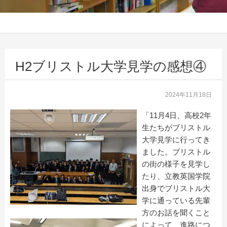
H2ブリストル大学見学の感想④
2024年11月18日
「11月4日、高校2年
生たちがブリストル
大学見学に行ってき
ました。ブリストル
の街の様子を見学し
たり、立教英国学院
出身でブリストル大
学に通っている先輩
方のお話を聞くこと
によって、進路につ