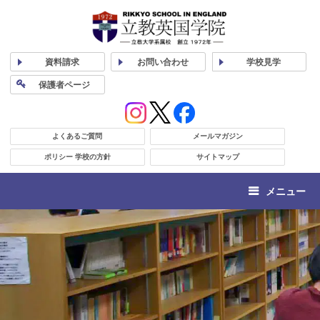
資料
請求
お問い合わせ
学校
見学
保護者
ページ
よくあるご質問
メールマガジン
ポリシー 学校の方針
サイトマップ
メニュー