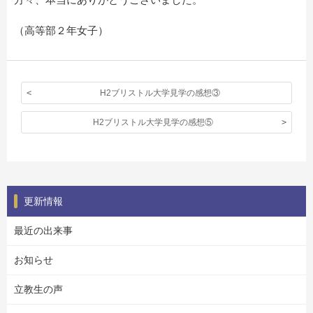
（高等部２年女子）
H2ブリストル大学見学の感想③
H2ブリストル大学見学の感想⑤
更新情報
最近の出来事
お知らせ
立教生の声