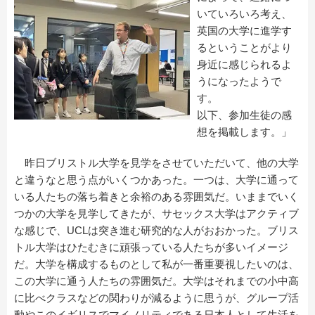
いていろいろ考え、
英国の大学に進学す
るということがより
身近に感じられるよ
うになったようで
す。
以下、参加生徒の感
想を掲載します。」
昨日ブリストル大学を見学をさせていただいて、他の大学
と違うなと思う点がいくつかあった。一つは、大学に通って
いる人たちの落ち着きと余裕のある雰囲気だ。いままでいく
つかの大学を見学してきたが、サセックス大学はアクティブ
な感じで、UCLは突き進む研究的な人がおおかった。ブリス
トル大学はひたむきに頑張っている人たちが多いイメージ
だ。大学を構成するものとして私が一番重要視したいのは、
この大学に通う人たちの雰囲気だ。大学はそれまでの小中高
に比べクラスなどの関わりが減るように思うが、グループ活
動やこのイギリスでマイノリティである日本人として生活を