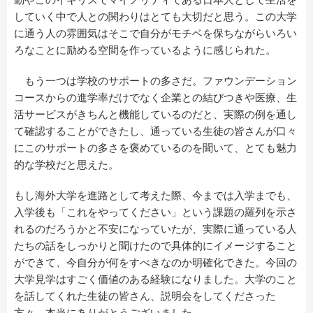
していく中で人との関わりはとても大切だと思う。この大学
に通う人の雰囲気はそこで自分がモチベを保ちながらいろい
ろなことに励める空間を作っているように感じられた。
もう一つは学校のサポートの多さだ。ファウンデーション
コースからの進学率だけでなく企業との結びつきや医療、生
活サービスがきちんと機能しているのだと、実際の例を通し
て確認することができたし、通っている生徒の皆さんが口々
にこのサポートの多さを褒めているのを聞いて、とても魅力
的な学校だと思えた。
もし海外大学を進路として考えた際、今までは入学までも、
入学後も「これをやってください」という課題の羅列を示さ
れるのだろうかと不安になっていたが、実際に通っている人
たちの話をしっかりと聞けたので具体的にイメージすること
ができて、今自分が何をすべきなのか明確化できた。今回の
大学見学はすごく価値のある経験になりました。大学のこと
を話してくれた生徒の皆さん、説明会をしてくださった
方々、本当にありがとうございました。