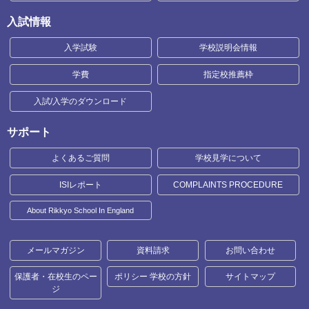
入試情報
入学試験
学校説明会情報
学費
指定校推薦枠
入試/入学のダウンロード
サポート
よくあるご質問
学校見学について
ISIレポート
COMPLAINTS PROCEDURE
About Rikkyo School In England
メールマガジン
資料請求
お問い合わせ
保護者・在校生のペー
ポリシー 学校の方針
サイトマップ
ジ