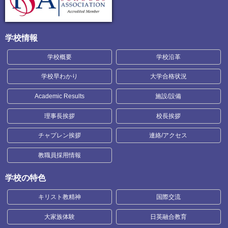
学校情報
学校概要
学校沿革
学校早わかり
大学合格状況
Academic Results
施設/設備
理事長挨拶
校長挨拶
チャプレン挨拶
連絡/アクセス
教職員採用情報
学校の特色
キリスト教精神
国際交流
大家族体験
日英融合教育