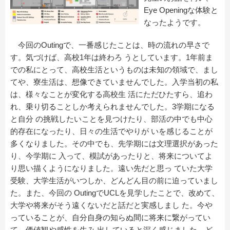
Eye Openingな体験と
なったようです。
今回のOutingで、⼀番感じたことは、時の流れの早さで
す。気づけば、⾼校1年は終わろ うとしています。1年前ま
での私にとって、⾼校⽣活というものは未知の領域で、まし
てや、寮⽣活は、想像できていませんでした。⼊学当初の私
は、様々なことが変化する⾼校⽣ 活にただひたすら、追わ
れ、乗り切ることしか考えられませんでした。3学期になる
と⾃分 の挑戦したいことを⾒つけたり、部活の中でも中⼼
的存在になったり、⽇々の⽣活でやりが いを感じることが
多くなりました。その中でも、先学期には⽂理選択があった
り、今学期に ⼊って、模試があったりと、将来についてよ
り思い描くようになりました。遠い先だと思っ ていた⼤学
受験、⼤学⽣活がいつしか、どんどん⽬の前に迫っていまし
た。また、今回の OutingでUCLを⾒学したことで、改めて、
⼤学や将来がそう遠くないだと話だと実感しまし た。今や
っていることが、⾃分⾃⾝の知らぬ間に将来に繋がってい
て、価値観や感性を⽣み 出していると深く感じました。ど