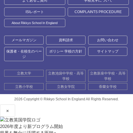
よくあるご質問
学校見学について
ISIレポート
COMPLAINTS PROCEDURE
About Rikkyo School In England
メールマガジン
資料請求
お問い合わせ
保護者・在校生のペー
ポリシー 学校の方針
サイトマップ
ジ
立教大学
立教池袋中学校・高等
立教新座中学校・高等
学校
学校
立教小学校
立教女学院
香蘭女学校
2026 Copyright ©
Rikkyo School In England All Rights Reserved.
×
2026年度より新プログラム開始
世界を舞台に活躍する医師へ。