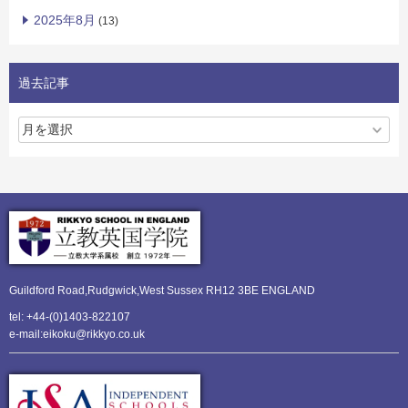
2025年8月
(13)
過去記事
Guildford Road,Rudgwick,
West Sussex RH12 3BE ENGLAND
tel: +44-(0)1403-822107
e-mail:eikoku@rikkyo.co.uk