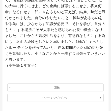
の⼤学に⾏くにせよ、どの企業に就職するにせよ、将来何
者になるにせよ、私に今あるものと⾔えば、結局、時だと気
付かされました。⾃分のやりた いこと、興味があるものを
やる為には、少なからず知識が必要で、それを学び、⾃分の
もの にする場所こそが⼤学だと感じられた良い機会になり
ました。これからの⾼校⽣活をより、有意義なものにする為
にも、沢⼭の経験をしたいと思いました。1⽇のちょっとし
たルー ティンを作ってみたり、⾃習時間のonとoffの切り替
えを意識したり、⼩さなことから⼀歩ずつ頑張っていきたい
と思います。
（高等部１年女子）
開眼
アウティングの学び