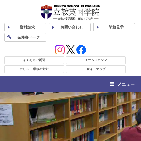
資料
請求
お問い合わせ
学校
見学
保護者
ページ
よくあるご質問
メールマガジン
ポリシー 学校の方針
サイトマップ
メニュー