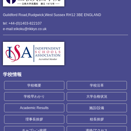
Guildford Road,Rudgwick,
West Sussex RH12 3BE ENGLAND
tel: +44-(0)1403-822107
e-mail:eikoku@rikkyo.co.uk
学校情報
学校概要
学校沿革
学校早わかり
大学合格状況
Academic Results
施設/設備
理事長挨拶
校長挨拶
チャプレン挨拶
連絡/アクセス