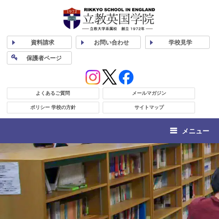
資料
請求
お問い合わせ
学校
見学
保護者
ページ
よくあるご質問
メールマガジン
ポリシー 学校の方針
サイトマップ
メニュー