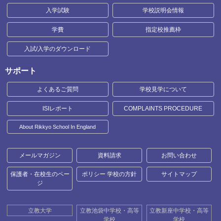
入学試験
学校説明会情報
学費
指定校推薦枠
入試/入学のダウンロード
サポート
よくあるご質問
学校見学について
ISIレポート
COMPLAINTS PROCEDURE
About Rikkyo School In England
メールマガジン
資料請求
お問い合わせ
保護者・在校生のペー
ポリシー 学校の方針
サイトマップ
ジ
立教大学
立教池袋中学校・高等
立教新座中学校・高等
学校
学校