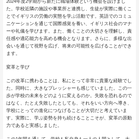
2024年度2学期から新たに職場体験という機会を設けまし
た。学校近隣の施設や事業所と連携し、生徒が実際に働くこ
とでイギリスの労働の実態を学ぶ活動です。英語でのコミュ
ニケーションを通じて国際感覚を養い、イギリス社会のマナ
ーや礼儀を学びます。また、働くことの大切さを理解し、責
任感や適応能力を高める機会となります。さらに、多様な出
会いを通じて視野を広げ、将来の可能性を広げることができ
ます。
変革と学び
この改革に携わることは、私にとって非常に貴重な経験でし
た。同時に、大きなプレッシャーも感じていました。この一
歩が学校の未来をどのように変えるのか。失敗を恐れるので
はなく、たとえ失敗したとしても、それをいい方向へ導き、
学校にとっての進化につなげることが大切だと考えていま
す。実際に、学ぶ姿勢を持ち続けることこそが、変革の原動
力であると実感しました。
この1年間を通して、学校も私自身も一人の人間として、大