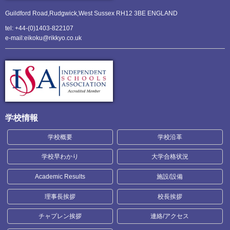
Guildford Road,Rudgwick,
West Sussex RH12 3BE ENGLAND
tel: +44-(0)1403-822107
e-mail:eikoku@rikkyo.co.uk
学校情報
学校概要
学校沿革
学校早わかり
大学合格状況
Academic Results
施設/設備
理事長挨拶
校長挨拶
チャプレン挨拶
連絡/アクセス