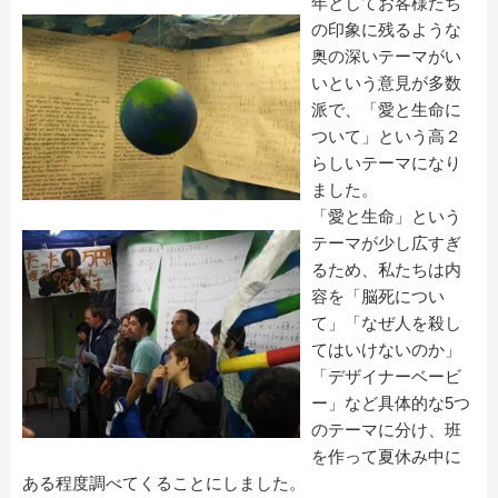
年としてお客様たち
の印象に残るような
奥の深いテーマがい
いという意見が多数
派で、「愛と生命に
ついて」という高２
らしいテーマになり
ました。
「愛と生命」という
テーマが少し広すぎ
るため、私たちは内
容を「脳死につい
て」「なぜ人を殺し
てはいけないのか」
「デザイナーベービ
ー」など具体的な5つ
のテーマに分け、班
を作って夏休み中に
ある程度調べてくることにしました。