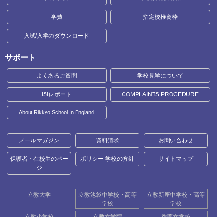
学費
指定校推薦枠
入試/入学のダウンロード
サポート
よくあるご質問
学校見学について
ISIレポート
COMPLAINTS PROCEDURE
About Rikkyo School In England
メールマガジン
資料請求
お問い合わせ
保護者・在校生のペー
ポリシー 学校の方針
サイトマップ
ジ
立教大学
立教池袋中学校・高等
立教新座中学校・高等
学校
学校
立教小学校
立教女学院
香蘭女学校