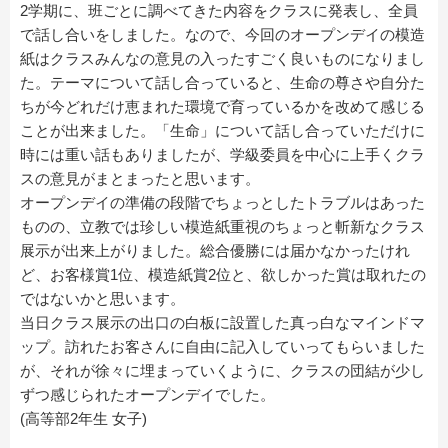
2学期に、班ごとに調べてきた内容をクラスに発表し、全員
で話し合いをしました。なので、今回のオープンデイの模造
紙はクラスみんなの意見の入ったすごく良いものになりまし
た。テーマについて話し合っていると、生命の尊さや自分た
ちが今どれだけ恵まれた環境で育っているかを改めて感じる
ことが出来ました。「生命」について話し合っていただけに
時には重い話もありましたが、学級委員を中心に上手くクラ
スの意見がまとまったと思います。
オープンデイの準備の段階でちょっとしたトラブルはあった
ものの、立教では珍しい模造紙重視のちょっと斬新なクラス
展示が出来上がりました。総合優勝には届かなかったけれ
ど、お客様賞1位、模造紙賞2位と、欲しかった賞は取れたの
ではないかと思います。
当日クラス展示の出口の白板に設置した真っ白なマインドマ
ップ。訪れたお客さんに自由に記入していってもらいました
が、それが徐々に埋まっていくように、クラスの団結が少し
ずつ感じられたオープンデイでした。
(高等部2年生 女子)