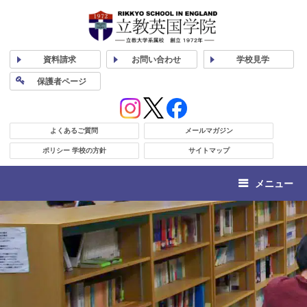
資料
請求
お問い合わせ
学校
見学
保護者
ページ
よくあるご質問
メールマガジン
ポリシー 学校の方針
サイトマップ
メニュー