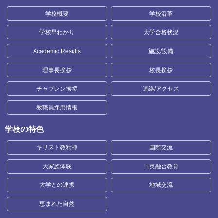
学校概要
学校沿革
学校早わかり
大学合格状況
Academic Results
施設/設備
理事長挨拶
校長挨拶
チャプレン挨拶
連絡/アクセス
教職員採用情報
学校の特色
キリスト教精神
国際交流
大家族体験
日英融合教育
大学との連携
地域交流
恵まれた自然