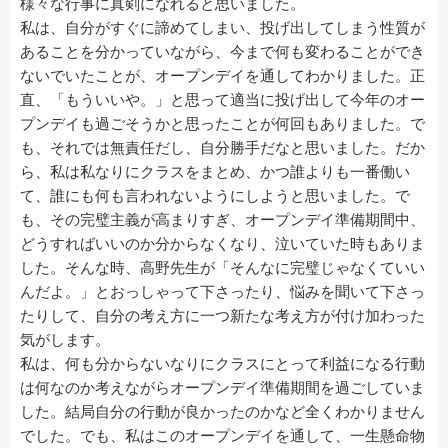
様々な行事に真剣になれると思いました。
私は、自分がすぐに諦めてしまい、投げ出してしまう性質が
あることを分かっていながら、今まで何も変わることができ
ないでいたことが、オープンデイを通してわかりました。正
直、「もういいや。」と思って適当に投げ出して今年のオー
プンデイも過ごそうかと思ったことが何回もありました。で
も、それでは無責任だし、自分勝手だなと思いました。だか
ら、私は私なりにクラスをまとめ、かつ誰よりも一番働い
て、誰にも何も言われないようにしようと思いました。で
も、その完璧主義が高まりすぎ、オープンデイ準備期間中、
どうすればいいのか分からなくなり、泣いていた時もありま
した。そんな時、高野先生が「そんなに完璧じゃなくていい
んだよ。」とおっしゃって下さったり、悩みを聞いて下さっ
たりして、自分の考え方に一つ新たな考え方が付け加わった
気がします。
私は、何も分からないなりにクラスにとって利益になる行動
は何なのか考えながらオープンデイ準備期間を過ごしていま
した。結局自分の行動が良かったのかなど全くわかりません
でした。でも、私はこのオープンデイを通して、一生懸命物