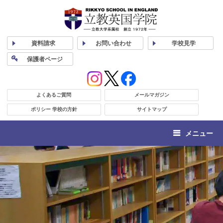
資料
請求
お問い合わせ
学校
見学
保護者
ページ
よくあるご質問
メールマガジン
ポリシー 学校の方針
サイトマップ
メニュー