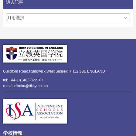
過去記事
Guildford Road,Rudgwick,
West Sussex RH12 3BE ENGLAND
tel: +44-(0)1403-822107
e-mail:eikoku@rikkyo.co.uk
学校情報