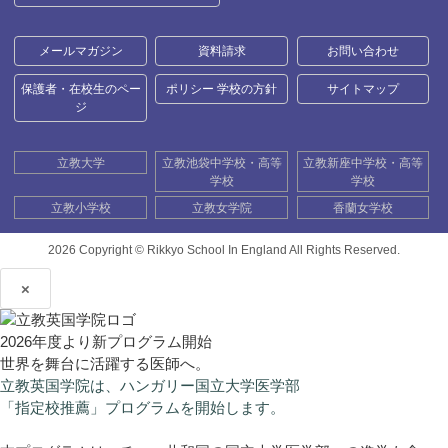
メールマガジン
資料請求
お問い合わせ
保護者・在校生のペー
ポリシー 学校の方針
サイトマップ
ジ
立教大学
立教池袋中学校・高等
立教新座中学校・高等
学校
学校
立教小学校
立教女学院
香蘭女学校
2026 Copyright ©
Rikkyo School In England All Rights Reserved.
×
2026年度より新プログラム開始
世界を舞台に活躍する医師へ。
立教英国学院は、ハンガリー国立大学医学部
「指定校推薦」プログラムを開始します。